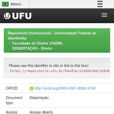
Skip
BRASIL
navigation
Simplifique!
Comunica BR
Participe
Repositório Institucional - Universidade Federal de
Acesso à informação
Uberlândia
Faculdade de Direito (FADIR)
Legislação
DISSERTAÇÃO - Direito
Canais
Please use this identifier to cite or link to this item:
https://repositorio.ufu.br/handle/123456789/32836
ORCID:
http://orcid.org/0000-0001-8092-9706
Document
Dissertação
type:
Access
Acesso Aberto