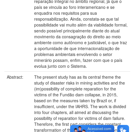
reparação integral no âmbito regional, já que o
país se vincula ao foro interamericano e se
enquadra nos requisitos para sua
responsabilização. Ainda, constata-se que tal
possibilidade vai muito além da viabilidade formal,
sendo possível principalmente diante do atual
movimento da consagração do direito ao meio
ambiente como autônomo e justiciável, o que traz
a oportunidade de que internacionalização de
problemas ambientais envolvendo o setor
minerário possam, enfim, fazer com que o país
evolua junto com o Sistema.
Abstract:
The present study has as its central theme the
study of disaster risks in mining activities and the
(im)possibility of complete reparation for the
victims of the Fundão dam collapse, in 2015,
based on the measures taken by Brazil or, if
insufficient, under the IAHRS. The work is divided
into four chapters, all aimed at discussing the
possibility of reparation for victims of dam failure.
Therefore, the first part considers the constant
transformation of the man vs. nature relationship,