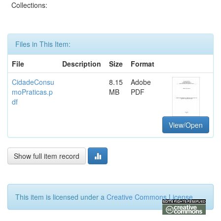
Collections:
Files in This Item:
File
Description
Size
Format
CidadeConsu
8.15
Adobe
moPraticas.p
MB
PDF
df
View/Open
Show full item record
This item is licensed under a
Creative Commons License