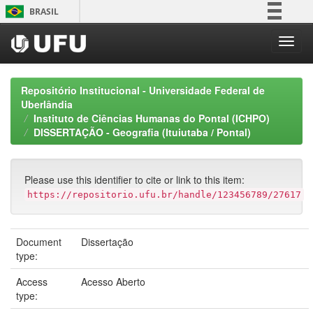
Skip
BRASIL
navigation
Simplifique!
Comunica BR
Participe
Repositório Institucional - Universidade Federal de
Acesso à informação
Uberlândia
Instituto de Ciências Humanas do Pontal (ICHPO)
Legislação
DISSERTAÇÃO - Geografia (Ituiutaba / Pontal)
Canais
Please use this identifier to cite or link to this item:
https://repositorio.ufu.br/handle/123456789/27617
Document
Dissertação
type:
Access
Acesso Aberto
type: