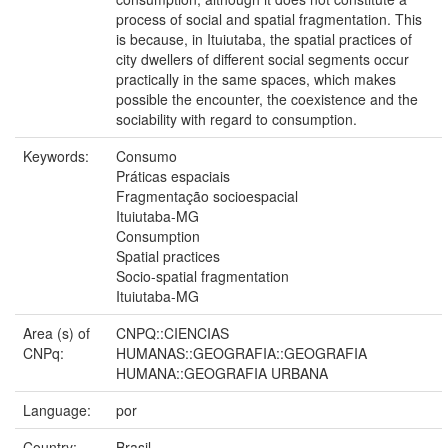
process of social and spatial fragmentation. This
is because, in Ituiutaba, the spatial practices of
city dwellers of different social segments occur
practically in the same spaces, which makes
possible the encounter, the coexistence and the
sociability with regard to consumption.
Keywords:
Consumo
Práticas espaciais
Fragmentação socioespacial
Ituiutaba-MG
Consumption
Spatial practices
Socio-spatial fragmentation
Ituiutaba-MG
Area (s) of
CNPQ::CIENCIAS
CNPq:
HUMANAS::GEOGRAFIA::GEOGRAFIA
HUMANA::GEOGRAFIA URBANA
Language:
por
Country:
Brasil