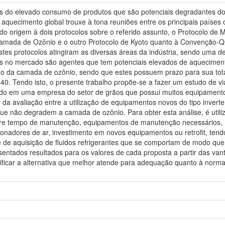
es do elevado consumo de produtos que são potenciais degradantes do
aquecimento global trouxe à tona reuniões entre os principais países
do origem à dois protocolos sobre o referido assunto, o Protocolo de
Camada de Ozônio e o outro Protocolo de Kyoto quanto à Convenção-
es protocolos atingiram as diversas áreas da indústria, sendo uma de
ados no mercado são agentes que tem potenciais elevados de aquecime
ção da camada de ozônio, sendo que estes possuem prazo para sua tot
040. Tendo isto, o presente trabalho propõe-se a fazer um estudo de v
uido em uma empresa do setor de grãos que possui muitos equipamentos 
r da avaliação entre a utilização de equipamentos novos do tipo inverter
 que não degradem a camada de ozônio. Para obter esta análise, é util
tre tempo de manutenção, equipamentos de manutenção necessários, m
onadores de ar, investimento em novos equipamentos ou retrofit, te
de de aquisição de fluidos refrigerantes que se comportam de modo q
sentados resultados para os valores de cada proposta a partir das v
ificar a alternativa que melhor atende para adequação quanto à norm