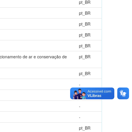
pt_BR
pt_BR
pt_BR
pt_BR
pt_BR
dicionamento de ar e conservação de
pt_BR
pt_BR
-
pt_BR
-
-
pt_BR