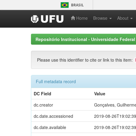
Skip
BRASIL
navigation
Home
Browse
About
Repositório Institucional - Universidade Federal
Please use this identifier to cite or link to this item:
Full metadata record
DC Field
Value
dc.creator
Gonçalves, Guilherme
dc.date.accessioned
2019-08-26T19:02:3
dc.date.available
2019-08-26T19:02:3