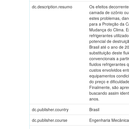
dc.description.resumo
Os efeitos decorrent
camada de ozônio ou 
estes problemas, dan
para a Proteção da 
Mudança do Clima. Est
refrigerantes utiliz
potencial de destrui
Brasil até o ano de 2
substituição deste fl
convencionais a parti
fluidos refrigerantes
custos envolvidos en
equipamentos condici
do preço e dificulda
Finalmente, são apre
buscando assim ident
anos.
dc.publisher.country
Brasil
dc.publisher.course
Engenharia Mecânica