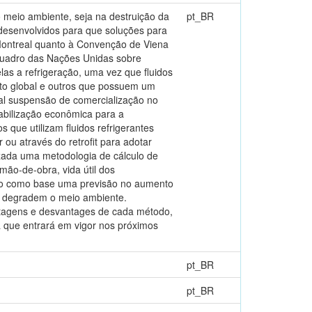
 meio ambiente, seja na destruição da
pt_BR
 desenvolvidos para que soluções para
 Montreal quanto à Convenção de Viena
Quadro das Nações Unidas sobre
las a refrigeração, uma vez que fluidos
nto global e outros que possuem um
al suspensão de comercialização no
iabilização econômica para a
que utilizam fluidos refrigerantes
 ou através do retrofit para adotar
izada uma metodologia de cálculo de
ão-de-obra, vida útil dos
ndo como base uma previsão no aumento
ue degradem o meio ambiente.
antagens e desvantages de cada método,
a que entrará em vigor nos próximos
pt_BR
pt_BR