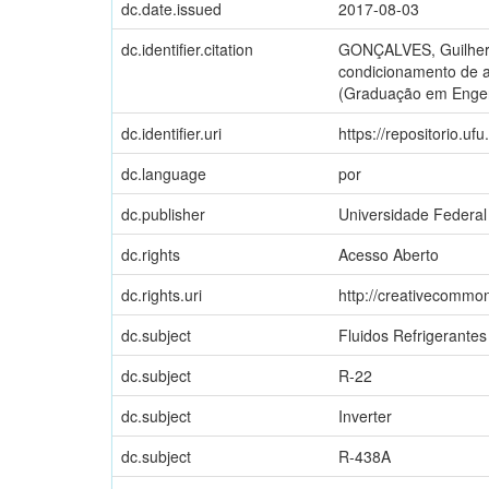
dc.date.issued
2017-08-03
dc.identifier.citation
GONÇALVES, Guilherme
condicionamento de a
(Graduação em Engenh
dc.identifier.uri
https://repositorio.u
dc.language
por
dc.publisher
Universidade Federal
dc.rights
Acesso Aberto
dc.rights.uri
http://creativecommon
dc.subject
Fluidos Refrigerantes
dc.subject
R-22
dc.subject
Inverter
dc.subject
R-438A