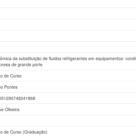
ômica da substituição de fluidos refrigerantes em equipamentos: con
resa de grande porte
ão de Curso
no Pontes
r/3651290748241868
e Oliveira
ão de Curso (Graduação)