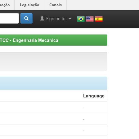
mação
Legislação
Canais
Sign on to:
TCC - Engenharia Mecânica
Language
-
-
-