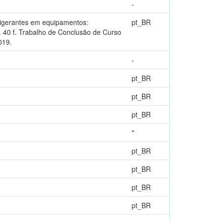
-
rigerantes em equipamentos:
pt_BR
 40 f. Trabalho de Conclusão de Curso
019.
-
pt_BR
pt_BR
pt_BR
*
pt_BR
pt_BR
pt_BR
pt_BR