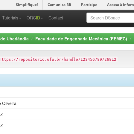
Simplifique!
Comunica BR
Participe
Acesso à infor
-->
Tutoriais
ORC
ID
Contact
 de Uberlândia
Faculdade de Engenharia Mecânica (FEMEC)
https://repositorio.ufu.br/handle/123456789/26812
 Oliveira
9Z
9Z