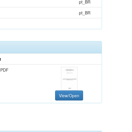
pt_BR
pt_BR
t
 PDF
View/Open