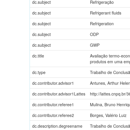
dc.subject
Refrigeração
dc.subject
Refrigerant fluids
dc.subject
Refrigeration
dc.subject
ODP
dc.subject
GWP
dc.title
Avaliação termo-econ
produtos em uma emp
dc.type
Trabalho de Conclus
dc.contributor.advisor1
Antunes, Arthur Hele
dc.contributor.advisor1Lattes
http://lattes.cnpq.b
dc.contributor.referee1
Mulina, Bruno Henriqu
dc.contributor.referee2
Borges, Valério Luiz
dc.description.degreename
Trabalho de Conclus