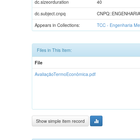
dc.sizeorduration
40
dc.subject.cnpq
CNPQ::ENGENHARIA
Appears in Collections:
TCC - Engenharia Me
Files in This Item:
File
AvaliaçãoTermoEconômica.pdf
Show simple item record