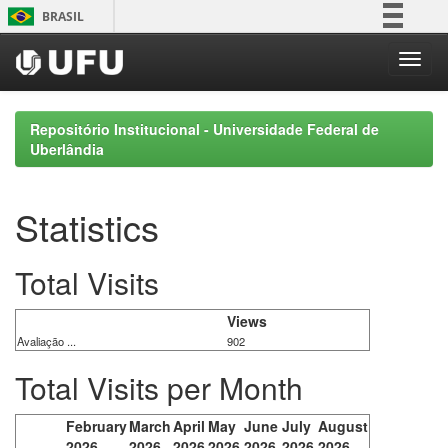
Skip
BRASIL
navigation
Simplifique!
Comunica BR
Participe
Repositório Institucional - Universidade Federal de
Acesso à informação
Uberlândia
Legislação
Canais
Statistics
Total Visits
Views
Avaliação ...
902
Total Visits per Month
February
March
April
May
June
July
August
2026
2026
2026
2026
2026
2026
2026