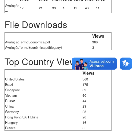
Avaliação
17
21
33
15
12
43
11
...
File Downloads
Views
AvaliaçãoTermoEconômica.pdf
966
AvaliaçãoTermoEconômica.pdf(legacy)
3
Top Country Views
Views
United States
360
Brazil
175
Singapore
89
Vietnam
60
Russia
44
China
29
Germany
25
Hong Kong SAR China
20
Hungary
16
France
8