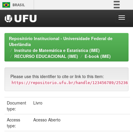
Skip
BRASIL
navigation
Simplifique!
Comunica BR
Participe
Repositório Institucional - Universidade Federal de
Acesso à informação
Uberlândia
Instituto de Matemática e Estatística (IME)
Legislação
RECURSO EDUCACIONAL (IME)
E-book (IME)
Canais
Please use this identifier to cite or link to this item:
https://repositorio.ufu.br/handle/123456789/25236
Document
Livro
type:
Access
Acesso Aberto
type: