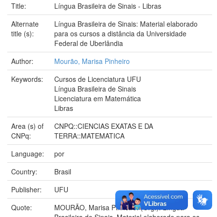
Title:
Língua Brasileira de Sinais - Libras
Alternate
Língua Brasileira de Sinais: Material elaborado
title (s):
para os cursos a distância da Universidade
Federal de Uberlândia
Author:
Mourão, Marisa Pinheiro
Keywords:
Cursos de Licenciatura UFU
Língua Brasileira de Sinais
Licenciatura em Matemática
Libras
Area (s) of
CNPQ::CIENCIAS EXATAS E DA
CNPq:
TERRA::MATEMATICA
Language:
por
Country:
Brasil
Publisher:
UFU
Quote:
MOURÃO, Marisa Pinheiro. (Org.). Língua
Brasileira de Sinais. Material elaborado para os