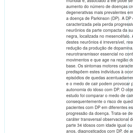
mundial e, associado a ele pode s
aumento do número de doenças cr
degenerativas mais prevalentes e
a doença de Parkinson (DP). A DP 
caracterizada pela perda progressi
neurônios da parte compacta da su
negra, localizada no mesencéfalo.
destes neurônios é irreversível, re
redução da produção de dopamina
neurotransmissor essencial no cont
movimentos e que age na região d
base. Os sintomas motores caracte
predispõem estes indivíduos à ocor
episódios de quedas acentuadame
e o medo de cair podem provocar 
autonomia do idoso com DP. O obje
estudo foi comparar o medo de cair
consequentemente o risco de qued
pacientes com DP em diferentes es
progressão da doença. Trata-se d
caráter transversal observacional d
parte 34 idosos com idade igual ou
anos, diagnosticados com DP, de 