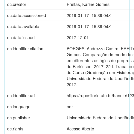
dc.creator
Freitas, Karine Gomes
dc.date.accessioned
2019-01-17T15:39:04Z
dc.date.available
2019-01-17T15:39:04Z
dc.date.issued
2017-12-01
dc.identifier.citation
BORGES, Andrezza Castro; FREITA
Gomes. Comparação do medo de ca
em diferentes estágios de progres
de Parkinson. 2017. 22 f. Trabalho
de Curso (Graduação em Fisioterap
Universidade Federal de Uberlândia
2017.
dc.identifier.uri
https://repositorio.ufu.br/handle/
dc.language
por
dc.publisher
Universidade Federal de Uberlândi
dc.rights
Acesso Aberto