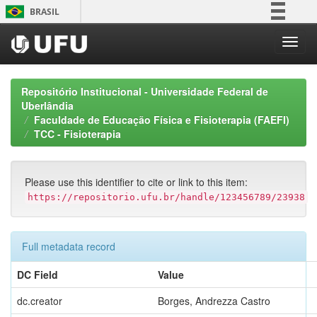
Skip
BRASIL
navigation
Simplifique!
Comunica BR
Participe
Repositório Institucional - Universidade Federal de
Acesso à informação
Uberlândia
Faculdade de Educação Física e Fisioterapia (FAEFI)
Legislação
TCC - Fisioterapia
Canais
Please use this identifier to cite or link to this item:
https://repositorio.ufu.br/handle/123456789/23938
Full metadata record
DC Field
Value
dc.creator
Borges, Andrezza Castro