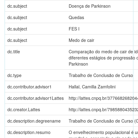
dc.subject
Doença de Parkinson
dc.subject
Quedas
dc.subject
FES I
dc.subject
Medo de cair
dc.title
Comparação do medo de cair de i
diferentes estágios de progressão
Parkinson
dc.type
Trabalho de Conclusão de Curso
dc.contributor.advisor1
Hallal, Camilla Zamfolini
dc.contributor.advisor1Lattes
http://lattes.cnpq.br/37766826820
dc.creator.Lattes
http://lattes.cnpq.br/79858804352
dc.description.degreename
Trabalho de Conclusão de Curso (
dc.description.resumo
O envelhecimento populacional é