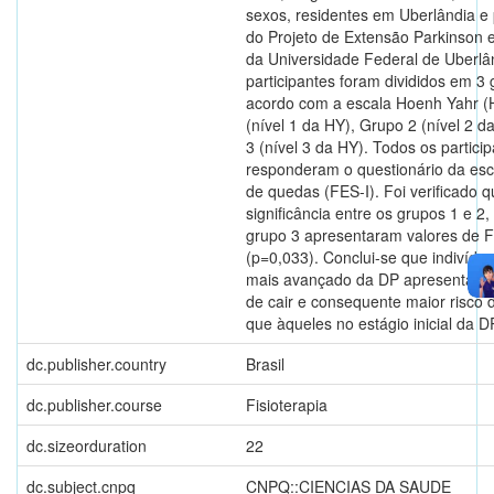
sexos, residentes em Uberlândia e 
do Projeto de Extensão Parkinson
da Universidade Federal de Uberlâ
participantes foram divididos em 3
acordo com a escala Hoenh Yahr (
(nível 1 da HY), Grupo 2 (nível 2 
3 (nível 3 da HY). Todos os partici
responderam o questionário da esca
de quedas (FES-I). Foi verificado 
significância entre os grupos 1 e 2
grupo 3 apresentaram valores de 
(p=0,033). Conclui-se que indivídu
mais avançado da DP apresentam
de cair e consequente maior risco
que àqueles no estágio inicial da D
dc.publisher.country
Brasil
dc.publisher.course
Fisioterapia
dc.sizeorduration
22
dc.subject.cnpq
CNPQ::CIENCIAS DA SAUDE