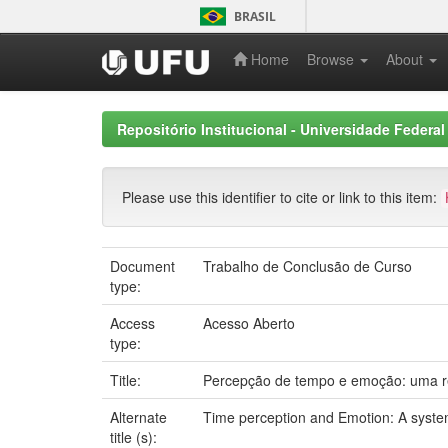
Skip
BRASIL
navigation
Home
Browse
About
Repositório Institucional - Universidade Federal
Please use this identifier to cite or link to this item:
Document
Trabalho de Conclusão de Curso
type:
Access
Acesso Aberto
type:
Title:
Percepção de tempo e emoção: uma re
Alternate
Time perception and Emotion: A syste
title (s):