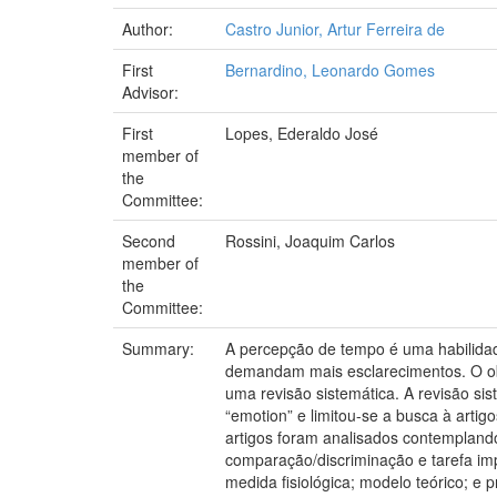
Author:
Castro Junior, Artur Ferreira de
First
Bernardino, Leonardo Gomes
Advisor:
First
Lopes, Ederaldo José
member of
the
Committee:
Second
Rossini, Joaquim Carlos
member of
the
Committee:
Summary:
A percepção de tempo é uma habilidad
demandam mais esclarecimentos. O obje
uma revisão sistemática. A revisão si
“emotion” e limitou-se a busca à artig
artigos foram analisados contempland
comparação/discriminação e tarefa impl
medida fisiológica; modelo teórico; e