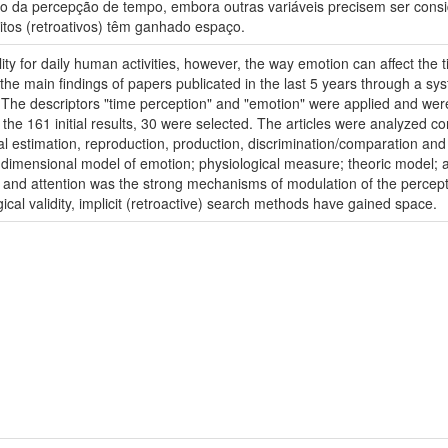
 da percepção de tempo, embora outras variáveis precisem ser cons
itos (retroativos) têm ganhado espaço.
lity for daily human activities, however, the way emotion can affect the
the main findings of papers publicated in the last 5 years through a sy
e descriptors "time perception" and "emotion" were applied and were l
 161 initial results, 30 were selected. The articles were analyzed con
estimation, reproduction, production, discrimination/comparation and imp
 dimensional model of emotion; physiological measure; theoric model; a
 and attention was the strong mechanisms of modulation of the percepti
ical validity, implicit (retroactive) search methods have gained space.