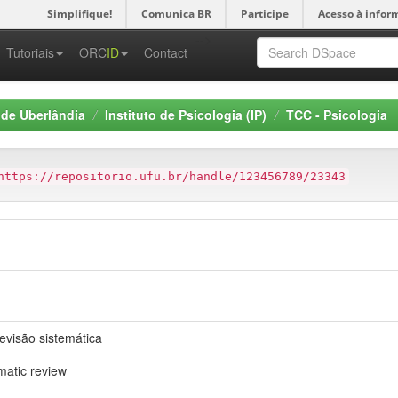
Simplifique!
Comunica BR
Participe
Acesso à infor
-->
Tutoriais
ORC
ID
Contact
 de Uberlândia
Instituto de Psicologia (IP)
TCC - Psicologia
https://repositorio.ufu.br/handle/123456789/23343
visão sistemática
matic review