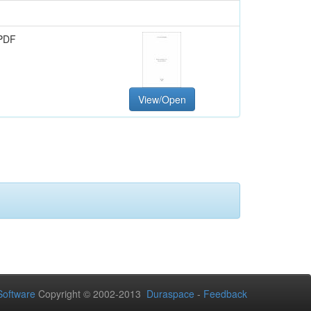
PDF
View/Open
oftware
Copyright © 2002-2013
Duraspace
-
Feedback