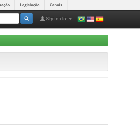
mação
Legislação
Canais
Sign on to: