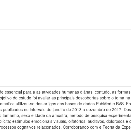
e essencial para a as atividades humanas diárias, contudo, as form
tivo do estudo foi avaliar as principais descobertas sobre o tema na 
stemática utilizou-se dos artigos das bases de dados PubMed e BVS. Fo
os publicados no intervalo de janeiro de 2013 a dezembro de 2017. Dos
o tamanho, sexo e idade da amostra; método de pesquisa experimental
ícita; estímulos emocionais visuais, olfatórios, auditivos, dolorosos 
 processos cognitivos relacionados. Corroborando com e Teoria da Expe