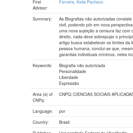
First
Ferreira, Keila Pacheco
Advisor:
Summary:
As Biografias não autorizadas consist
civil, podendo pôr em nova perspectiva 
uma nova sujeição a censura faz com 
direito, nada deve sobrepujar o princ
artigo busca estabelecer os limites da
pessoa humana, conclui-se que, mesmo q
garantias individuais mínimos, neles in
Keywords:
Biografia não autorizada
Personalidade
Liberdade
Expressão
Area (s) of
CNPQ::CIENCIAS SOCIAIS APLICADAS
CNPq:
Language:
por
Country:
Brasil
Publisher:
Universidade Federal de Uberlândia