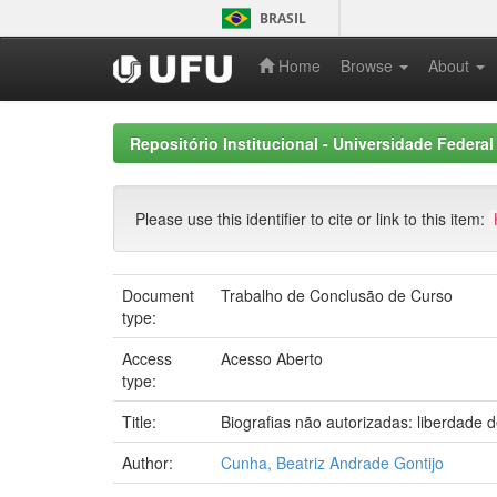
Skip
BRASIL
navigation
Home
Browse
About
Repositório Institucional - Universidade Federal
Please use this identifier to cite or link to this item:
Document
Trabalho de Conclusão de Curso
type:
Access
Acesso Aberto
type:
Title:
Biografias não autorizadas: liberdade 
Author:
Cunha, Beatriz Andrade Gontijo