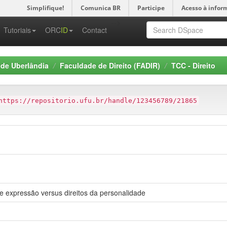
Simplifique!
Comunica BR
Participe
Acesso à infor
-->
Tutoriais
ORC
ID
Contact
 de Uberlândia
Faculdade de Direito (FADIR)
TCC - Direito
https://repositorio.ufu.br/handle/123456789/21865
de expressão versus direitos da personalidade