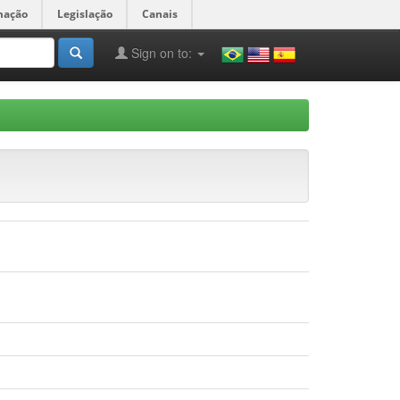
mação
Legislação
Canais
Sign on to: