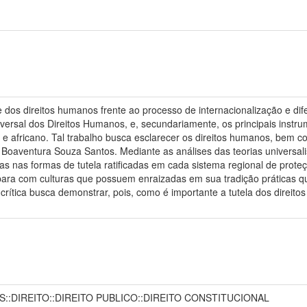
e dos direitos humanos frente ao processo de internacionalização e dif
versal dos Direitos Humanos, e, secundariamente, os principais instr
e africano. Tal trabalho busca esclarecer os direitos humanos, bem c
Boaventura Souza Santos. Mediante as análises das teorias universalis
s nas formas de tutela ratificadas em cada sistema regional de proteç
para com culturas que possuem enraizadas em sua tradição práticas 
crítica busca demonstrar, pois, como é importante a tutela dos direit
S::DIREITO::DIREITO PUBLICO::DIREITO CONSTITUCIONAL