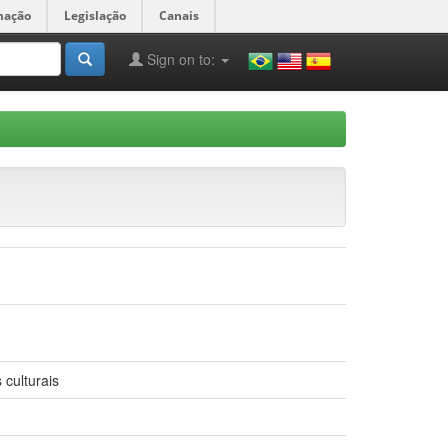
mação
Legislação
Canais
Sign on to:
 culturais