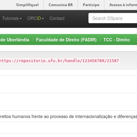
Simplifique!
Comunica BR
Participe
Acesso à infor
-->
Tutoriais
ORC
ID
Contact
 de Uberlândia
Faculdade de Direito (FADIR)
TCC - Direito
https://repositorio.ufu.br/handle/123456789/21587
reitos humanos frente ao processo de internacionalização e diferenças