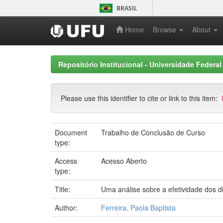
Skip
BRASIL
navigation
Home
Browse
About
Repositório Institucional - Universidade Federal
Please use this identifier to cite or link to this item:
Document
Trabalho de Conclusão de Curso
type:
Access
Acesso Aberto
type:
Title:
Uma análise sobre a efetividade dos di
Author:
Ferreira, Paola Baptista