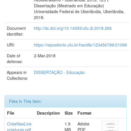
Dissertação (Mestrado em Educação)
Universidade Federal de Uberlândia, Uberlândia,
2018.
Document
http://dx.doi.org/10.14393/ufu.di.2018.266
identifier:
URI:
https://repositorio.ufu.br/handle/123456789/21098
Date of
2-Mar-2018
defense:
Appears in
DISSERTAÇÃO - Educação
Collections:
Files in This Item:
File
Description
Size
Format
CriseNasLice
1.9
Adobe
nciaturas.pdf
MB
PDF