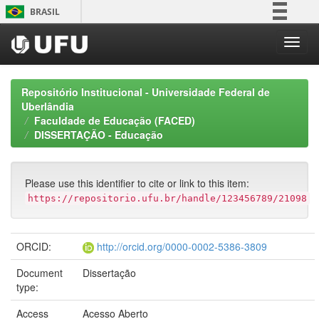
Skip
BRASIL
navigation
Simplifique!
Comunica BR
Participe
Repositório Institucional - Universidade Federal de
Acesso à informação
Uberlândia
Faculdade de Educação (FACED)
Legislação
DISSERTAÇÃO - Educação
Canais
Please use this identifier to cite or link to this item:
https://repositorio.ufu.br/handle/123456789/21098
ORCID:
http://orcid.org/0000-0002-5386-3809
Document
Dissertação
type:
Access
Acesso Aberto