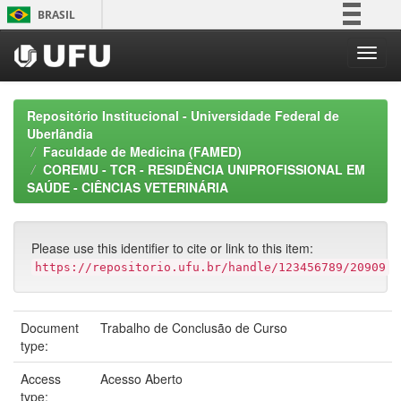
Skip
BRASIL
navigation
Simplifique!
Comunica BR
Participe
Repositório Institucional - Universidade Federal de
Acesso à informação
Uberlândia
Faculdade de Medicina (FAMED)
Legislação
COREMU - TCR - RESIDÊNCIA UNIPROFISSIONAL EM
Canais
SAÚDE - CIÊNCIAS VETERINÁRIA
Please use this identifier to cite or link to this item:
https://repositorio.ufu.br/handle/123456789/20909
Document
Trabalho de Conclusão de Curso
type:
Access
Acesso Aberto
type: