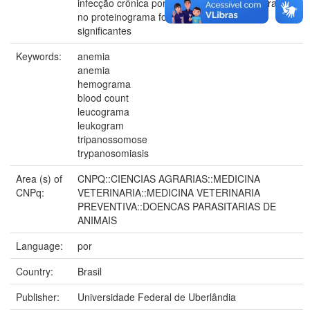
infecção crônica por T. vivax. Anemia e alterações
no proteinograma foram os achados mais
significantes
Keywords:
anemia
anemia
hemograma
blood count
leucograma
leukogram
tripanossomose
trypanosomiasis
Area (s) of
CNPQ::CIENCIAS AGRARIAS::MEDICINA
CNPq:
VETERINARIA::MEDICINA VETERINARIA
PREVENTIVA::DOENCAS PARASITARIAS DE
ANIMAIS
Language:
por
Country:
Brasil
Publisher:
Universidade Federal de Uberlândia