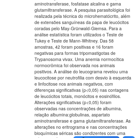
aminotransferase, fosfatase alcalina e gama
glutamiltransferase. A pesquisa parasitológica foi
realizada pela técnica do microhematócrito, além
de extensões sanguíneas da papa de leucócitos
coradas pelo May-Grünwald-Giemsa. Para a
análise estatística foram utilizados o Teste de
Tukey e Teste de Mann-Whitney. Das 58
amostras, 42 foram positivas e 16 foram
negativas para formas tripomastigotas de
Trypanosoma vivax. Uma anemia normocítica
normocrômica foi observada nos animais
positivos. A análise do leucograma revelou uma
leucocitose por neutrofilia com desvio à esquerda
e linfocitose nos animais negativos, com
diferenças significativas (p<0,05) nas contagens
de leucócitos totais, monócitos e eosinófilos.
Alterações significativas (p<0,05) foram
observadas nas concentrações de albumina,
relação albumina:globulinas, aspartato
aminotransferase e gama glutamiltransferase. As
alterações no eritrograma e nas concentrações
bioquímicas séricas são condizentes com uma