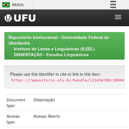
Skip
BRASIL
navigation
Simplifique!
Comunica BR
Participe
Repositório Institucional - Universidade Federal de
Acesso à informação
Uberlândia
Instituto de Letras e Linguísticas (ILEEL)
Legislação
DISSERTAÇÃO - Estudos Linguísticos
Canais
Please use this identifier to cite or link to this item:
https://repositorio.ufu.br/handle/123456789/20904
Document
Dissertação
type:
Access
Acesso Aberto
type: