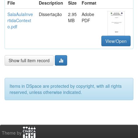
File
Description
Size
Format
SalaAulaInve
Dissertação
2.95
Adobe
rtidaContext
MB
PDF
o.pdf
View/Open
Show full item record
Items in DSpace are protected by copyright, with all rights
reserved, unless otherwise indicated.
Theme by