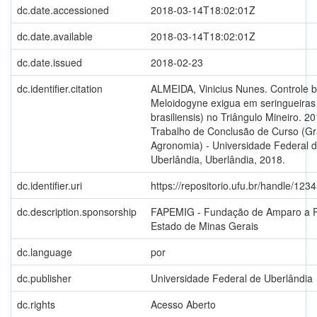
dc.date.accessioned
2018-03-14T18:02:01Z
dc.date.available
2018-03-14T18:02:01Z
dc.date.issued
2018-02-23
dc.identifier.citation
ALMEIDA, Vinicius Nunes. Controle b
Meloidogyne exigua em seringueiras
brasiliensis) no Triângulo Mineiro. 20
Trabalho de Conclusão de Curso (G
Agronomia) - Universidade Federal 
Uberlândia, Uberlândia, 2018.
dc.identifier.uri
https://repositorio.ufu.br/handle/12
dc.description.sponsorship
FAPEMIG - Fundação de Amparo a P
Estado de Minas Gerais
dc.language
por
dc.publisher
Universidade Federal de Uberlândia
dc.rights
Acesso Aberto