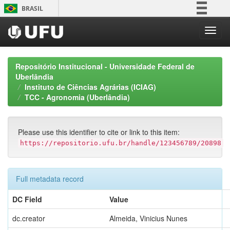
Skip
BRASIL
navigation
Simplifique!
Comunica BR
Participe
Repositório Institucional - Universidade Federal de
Acesso à informação
Uberlândia
Instituto de Ciências Agrárias (ICIAG)
Legislação
TCC - Agronomia (Uberlândia)
Canais
Please use this identifier to cite or link to this item:
https://repositorio.ufu.br/handle/123456789/20898
Full metadata record
DC Field
Value
dc.creator
Almeida, Vinicius Nunes