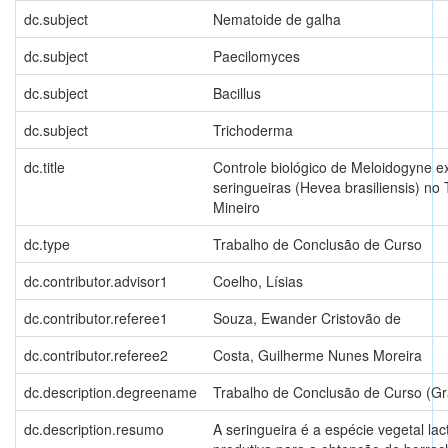
dc.subject
Nematoide de galha
dc.subject
Paecilomyces
dc.subject
Bacillus
dc.subject
Trichoderma
dc.title
Controle biológico de Meloidogyne 
seringueiras (Hevea brasiliensis) no 
Mineiro
dc.type
Trabalho de Conclusão de Curso
dc.contributor.advisor1
Coelho, Lísias
dc.contributor.referee1
Souza, Ewander Cristovão de
dc.contributor.referee2
Costa, Guilherme Nunes Moreira
dc.description.degreename
Trabalho de Conclusão de Curso (G
dc.description.resumo
A seringueira é a espécie vegetal lac