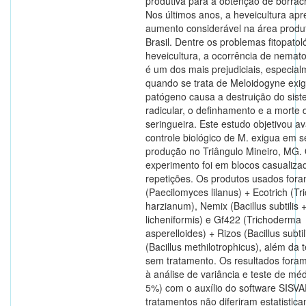
produtiva para a obtenção de borrach
Nos últimos anos, a heveicultura ap
aumento considerável na área produ
Brasil. Dentre os problemas fitopatol
heveicultura, a ocorrência de nemat
é um dos mais prejudiciais, especial
quando se trata de Meloidogyne exig
patógeno causa a destruição do sis
radicular, o definhamento e a morte 
seringueira. Este estudo objetivou av
controle biológico de M. exigua em s
produção no Triângulo Mineiro, MG.
experimento foi em blocos casualiz
repetições. Os produtos usados for
(Paecilomyces lilanus) + Ecotrich (T
harzianum), Nemix (Bacillus subtilis +
licheniformis) e Gf422 (Trichoderma
asperelloides) + Rizos (Bacillus subtil
(Bacillus methilotrophicus), além da
sem tratamento. Os resultados fora
à análise de variância e teste de mé
5%) com o auxílio do software SISV
tratamentos não diferiram estatistic