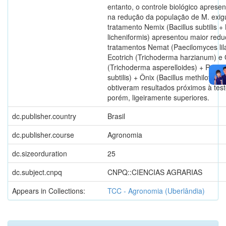
entanto, o controle biológico apresen
na redução da população de M. exig
tratamento Nemix (Bacillus subtilis + 
licheniformis) apresentou maior redu
tratamentos Nemat (Paecilomyces lil
Ecotrich (Trichoderma harzianum) e
(Trichoderma asperelloides) + Rizos 
subtilis) + Ônix (Bacillus methilotroph
obtiveram resultados próximos à te
porém, ligeiramente superiores.
dc.publisher.country
Brasil
dc.publisher.course
Agronomia
dc.sizeorduration
25
dc.subject.cnpq
CNPQ::CIENCIAS AGRARIAS
Appears in Collections:
TCC - Agronomia (Uberlândia)