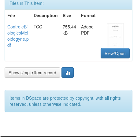
Files in This Item:
File
Description
Size
Format
ControleBi
TCC
755.44
Adobe
ologicoMel
kB
PDF
oidogyne.p
df
View/Open
Show simple item record
Items in DSpace are protected by copyright, with all rights
reserved, unless otherwise indicated.