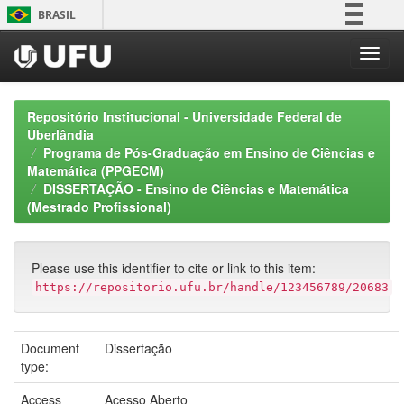
Skip
BRASIL
navigation
Simplifique!
Comunica BR
Participe
Repositório Institucional - Universidade Federal de
Acesso à informação
Uberlândia
Programa de Pós-Graduação em Ensino de Ciências e
Legislação
Matemática (PPGECM)
Canais
DISSERTAÇÃO - Ensino de Ciências e Matemática
(Mestrado Profissional)
Please use this identifier to cite or link to this item:
https://repositorio.ufu.br/handle/123456789/20683
Document
Dissertação
type:
Access
Acesso Aberto