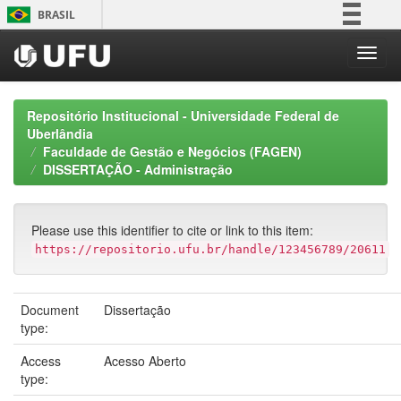
Skip
BRASIL
navigation
Simplifique!
Comunica BR
Participe
Repositório Institucional - Universidade Federal de
Acesso à informação
Uberlândia
Faculdade de Gestão e Negócios (FAGEN)
Legislação
DISSERTAÇÃO - Administração
Canais
Please use this identifier to cite or link to this item:
https://repositorio.ufu.br/handle/123456789/20611
Document
Dissertação
type:
Access
Acesso Aberto
type: