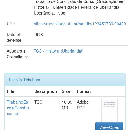
Trabalho de Conclusão de Curso (Graduação em
História) - Universidade Federal de Uberlândia,
Uberlândia, 1998.
URI:
https://repositorio.ufu.br/handle/123456789/20469
Date of
1998
defense:
Appears in
TCC - História (Uberlândia)
Collections:
Files in This Item:
File
Description
Size
Format
TrabalhoEs
TCC
10.35
Adobe
colaConstru
MB
PDF
cao.pdf
View/Open