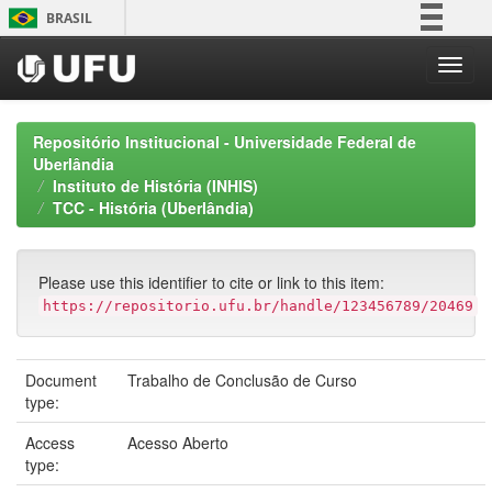
Skip
BRASIL
navigation
Simplifique!
Comunica BR
Participe
Repositório Institucional - Universidade Federal de
Acesso à informação
Uberlândia
Instituto de História (INHIS)
Legislação
TCC - História (Uberlândia)
Canais
Please use this identifier to cite or link to this item:
https://repositorio.ufu.br/handle/123456789/20469
Document
Trabalho de Conclusão de Curso
type:
Access
Acesso Aberto
type: