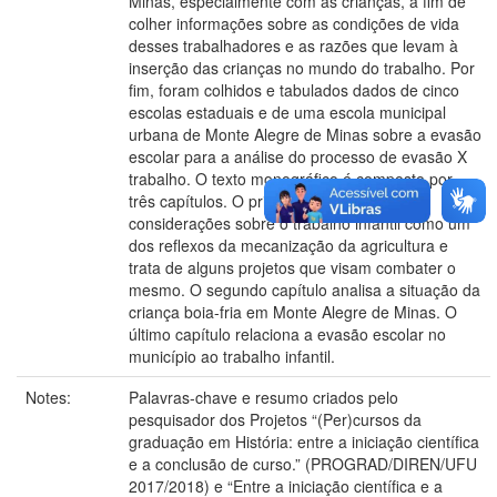
Minas, especialmente com as crianças, a fim de
colher informações sobre as condições de vida
desses trabalhadores e as razões que levam à
inserção das crianças no mundo do trabalho. Por
fim, foram colhidos e tabulados dados de cinco
escolas estaduais e de uma escola municipal
urbana de Monte Alegre de Minas sobre a evasão
escolar para a análise do processo de evasão X
trabalho. O texto monográfico é composto por
três capítulos. O primeiro faz algumas
considerações sobre o trabalho infantil como um
dos reflexos da mecanização da agricultura e
trata de alguns projetos que visam combater o
mesmo. O segundo capítulo analisa a situação da
criança boia-fria em Monte Alegre de Minas. O
último capítulo relaciona a evasão escolar no
município ao trabalho infantil.
Notes:
Palavras-chave e resumo criados pelo
pesquisador dos Projetos “(Per)cursos da
graduação em História: entre a iniciação científica
e a conclusão de curso.” (PROGRAD/DIREN/UFU
2017/2018) e “Entre a iniciação científica e a