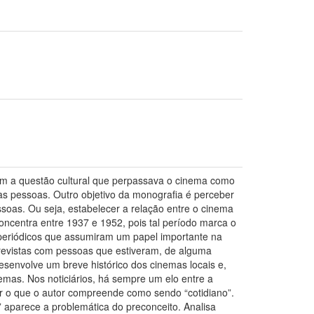
com a questão cultural que perpassava o cinema como
ras pessoas. Outro objetivo da monografia é perceber
oas. Ou seja, estabelecer a relação entre o cinema
concentra entre 1937 e 1952, pois tal período marca o
periódicos que assumiram um papel importante na
trevistas com pessoas que estiveram, de alguma
desenvolve um breve histórico dos cinemas locais e,
mas. Nos noticiários, há sempre um elo entre a
tor o que o autor compreende como sendo “cotidiano”.
aparece a problemática do preconceito. Analisa