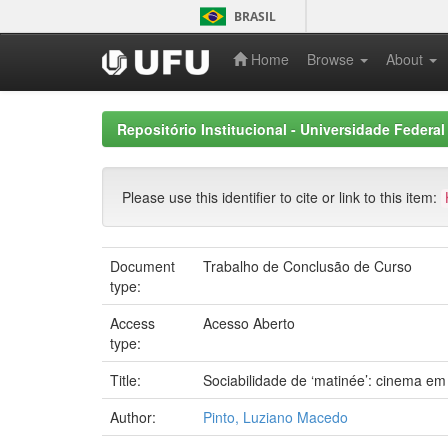
Skip
BRASIL
navigation
Home
Browse
About
Repositório Institucional - Universidade Federal
Please use this identifier to cite or link to this item:
Document
Trabalho de Conclusão de Curso
type:
Access
Acesso Aberto
type:
Title:
Sociabilidade de ‘matinée’: cinema e
Author:
Pinto, Luziano Macedo