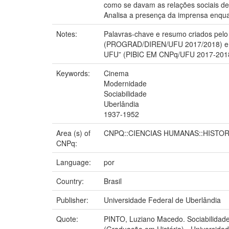
como se davam as relações sociais den
Analisa a presença da imprensa enqua
Notes:
Palavras-chave e resumo criados pelo p
(PROGRAD/DIREN/UFU 2017/2018) e “Ent
UFU” (PIBIC EM CNPq/UFU 2017-201
Keywords:
Cinema
Modernidade
Sociabilidade
Uberlândia
1937-1952
Area (s) of
CNPQ::CIENCIAS HUMANAS::HISTOR
CNPq:
Language:
por
Country:
Brasil
Publisher:
Universidade Federal de Uberlândia
Quote:
PINTO, Luziano Macedo. Sociabilidade
(Graduação em História) - Universidad