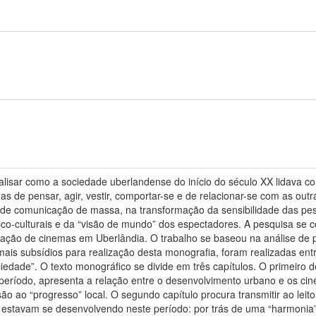
nalisar como a sociedade uberlandense do início do século XX lidava 
as de pensar, agir, vestir, comportar-se e de relacionar-se com as out
 de comunicação de massa, na transformação da sensibilidade das pess
tico-culturais e da “visão de mundo” dos espectadores. A pesquisa se 
ção de cinemas em Uberlândia. O trabalho se baseou na análise de 
mais subsídios para realização desta monografia, foram realizadas en
iedade”. O texto monográfico se divide em três capítulos. O primeiro 
ríodo, apresenta a relação entre o desenvolvimento urbano e os cine
o ao “progresso” local. O segundo capítulo procura transmitir ao lei
estavam se desenvolvendo neste período: por trás de uma “harmonia” 