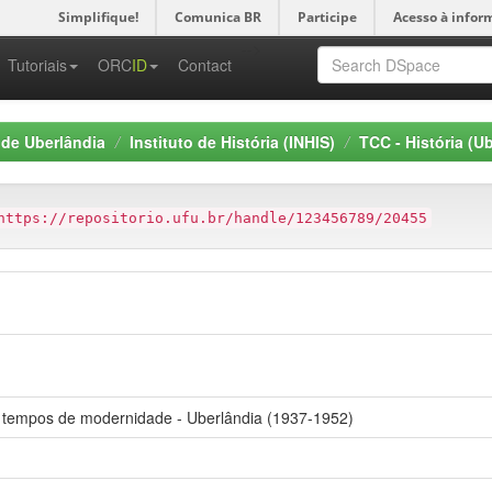
Simplifique!
Comunica BR
Participe
Acesso à infor
-->
Tutoriais
ORC
ID
Contact
 de Uberlândia
Instituto de História (INHIS)
TCC - História (U
https://repositorio.ufu.br/handle/123456789/20455
m tempos de modernidade - Uberlândia (1937-1952)