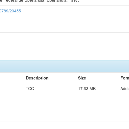
456789/20455
Description
Size
For
TCC
17.63 MB
Ado