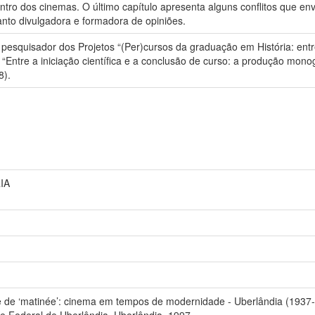
tro dos cinemas. O último capítulo apresenta alguns conflitos que env
nto divulgadora e formadora de opiniões.
esquisador dos Projetos “(Per)cursos da graduação em História: entre 
re a iniciação científica e a conclusão de curso: a produção mono
8).
IA
 de ‘matinée’: cinema em tempos de modernidade - Uberlândia (1937-
e Federal de Uberlândia, Uberlândia, 1997.