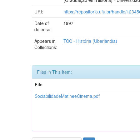
URI:
https://repositorio.ufu.br/handle/123
Date of
1997
defense:
Appears in
TCC - História (Uberlândia)
Collections:
Files in This Item:
File
SociabilidadeMatineeCinema.pdf