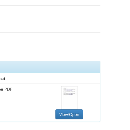
mat
be PDF
View/Open