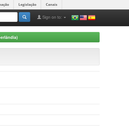
mação
Legislação
Canais
Sign on to:
berlândia)