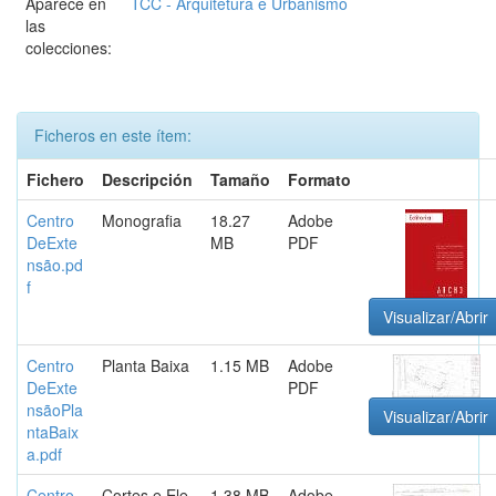
Aparece en
TCC - Arquitetura e Urbanismo
las
colecciones:
Ficheros en este ítem:
Fichero
Descripción
Tamaño
Formato
Centro
Monografia
18.27
Adobe
DeExte
MB
PDF
nsão.pd
f
Visualizar/Abrir
Centro
Planta Baixa
1.15 MB
Adobe
DeExte
PDF
nsãoPla
Visualizar/Abrir
ntaBaix
a.pdf
Centro
Cortes e Ele
1.38 MB
Adobe