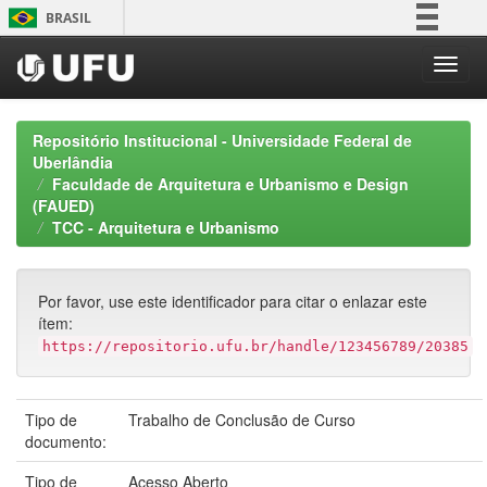
Skip
BRASIL
navigation
Simplifique!
Comunica BR
Participe
Repositório Institucional - Universidade Federal de
Acesso à informação
Uberlândia
Faculdade de Arquitetura e Urbanismo e Design
Legislação
(FAUED)
Canais
TCC - Arquitetura e Urbanismo
Por favor, use este identificador para citar o enlazar este
ítem:
https://repositorio.ufu.br/handle/123456789/20385
Tipo de
Trabalho de Conclusão de Curso
documento:
Tipo de
Acesso Aberto