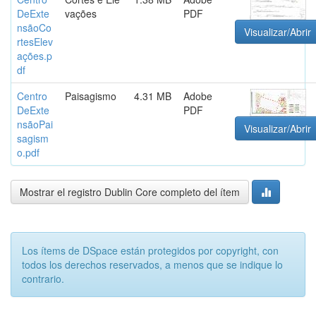
DeExte
vações
PDF
nsãoCo
Visualizar/Abrir
rtesElev
ações.p
df
Centro
Paisagismo
4.31 MB
Adobe
DeExte
PDF
nsãoPai
Visualizar/Abrir
sagism
o.pdf
Mostrar el registro Dublin Core completo del ítem
Los ítems de DSpace están protegidos por copyright, con
todos los derechos reservados, a menos que se indique lo
contrario.