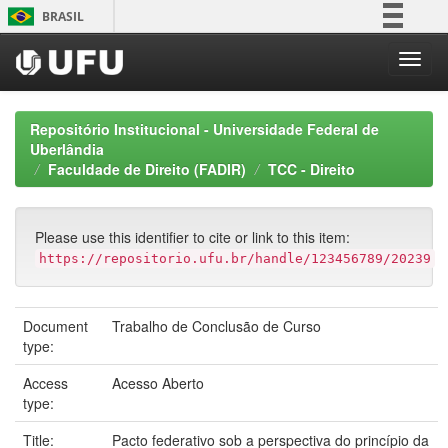
Skip
BRASIL
navigation
Simplifique!
Comunica BR
Participe
Repositório Institucional - Universidade Federal de
Acesso à informação
Uberlândia
Faculdade de Direito (FADIR)
TCC - Direito
Legislação
Canais
Please use this identifier to cite or link to this item:
https://repositorio.ufu.br/handle/123456789/20239
Document
Trabalho de Conclusão de Curso
type:
Access
Acesso Aberto
type:
Title:
Pacto federativo sob a perspectiva do princípio da