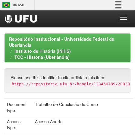
Skip
BRASIL
navigation
Simplifique!
Comunica BR
Participe
Repositório Institucional - Universidade Federal de
Acesso à informação
Uberlândia
Instituto de História (INHIS)
Legislação
TCC - História (Uberlândia)
Canais
Please use this identifier to cite or link to this item:
https://repositorio.ufu.br/handle/123456789/20020
Document
Trabalho de Conclusão de Curso
type:
Access
Acesso Aberto
type: