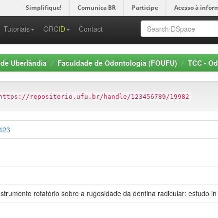
Simplifique!
Comunica BR
Participe
Acesso à infor
-->
Tutoriais
ORC
ID
Contact
 de Uberlândia
Faculdade de Odontologia (FOUFU)
TCC - Od
https://repositorio.ufu.br/handle/123456789/19982
2423
trumento rotatório sobre a rugosidade da dentina radicular: estudo in 