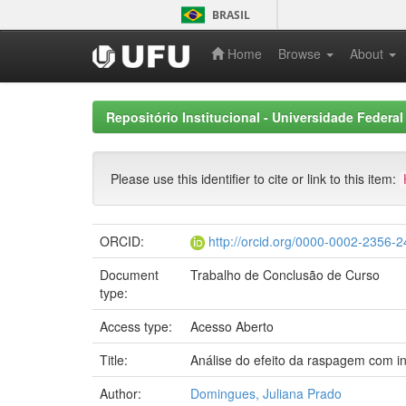
Skip
BRASIL
navigation
Home
Browse
About
Repositório Institucional - Universidade Federal
Please use this identifier to cite or link to this item:
ORCID:
http://orcid.org/0000-0002-2356-
Document
Trabalho de Conclusão de Curso
type:
Access type:
Acesso Aberto
Title:
Análise do efeito da raspagem com ins
Author:
Domingues, Juliana Prado