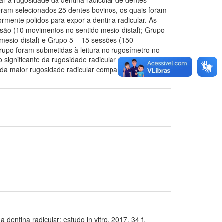
ram selecionados 25 dentes bovinos, os quais foram
rmente polidos para expor a dentina radicular. As
ssão (10 movimentos no sentido mesio-distal); Grupo
mesio-distal) e Grupo 5 – 15 sessões (150
grupo foram submetidas à leitura no rugosímetro no
significante da rugosidade radicular quando
ada maior rugosidade radicular comparado aos outros
entina radicular: estudo in vitro. 2017. 34 f.