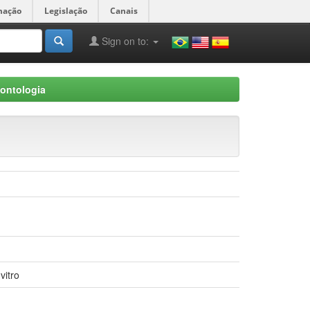
mação
Legislação
Canais
Sign on to:
ontologia
vitro