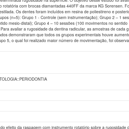
ão rotatória com brocas diamantadas 440FF da marca KG Sorensen. Fo
tilada. Os dentes foram incluídos em resina de poliestireno e posterio
upos (n=5): Grupo 1 - Controle (sem instrumentação); Grupo 2 – 1 se
tido mesio-distal); Grupo 4 – 10 sessões (100 movimentos no sentido 
 Para avaliar a rugosidade da dentina radicular, as amostras de cada 
tados demonstraram que todos os grupos experimentais houve aumento 
po 5, o qual foi realizado maior número de movimentação, foi observ
TOLOGIA::PERIODONTIA
 efeito da raspagem com instrumento rotatório sobre a rugosidade da d