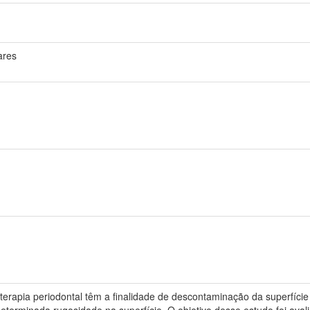
ares
terapia periodontal têm a finalidade de descontaminação da superfície 
eterminada rugosidade na superfície. O objetivo desse estudo foi avali