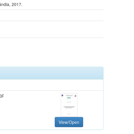
ândia, 2017.
DF
View/Open