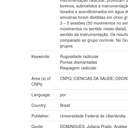
bovinos, submetidos a instrumentaç
lavados e acondicionados em água des
amostras foram divididas em cinco gr
3 – 5 sessões (50 movimentos no sen
movimentos no sentido mesio-distal).
sentido da instrumentação. Os resul
comparado ao grupo controle. No Gru
grupos.
Keywords:
Rugosidade radicular
Pontas diamantadas
Raspagem radicular
Area (s) of
CNPQ::CIENCIAS DA SAUDE::ODON
CNPq:
Language:
por
Country:
Brasil
Publisher:
Universidade Federal de Uberlândia
Quote:
DOMINGUES, Juliana Prado. Análise do