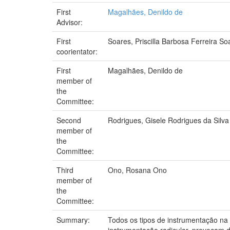
First
Magalhães, Denildo de
Advisor:
First
Soares, Priscilla Barbosa Ferreira So
coorientator:
First
Magalhães, Denildo de
member of
the
Committee:
Second
Rodrigues, Gisele Rodrigues da Silva
member of
the
Committee:
Third
Ono, Rosana Ono
member of
the
Committee:
Summary:
Todos os tipos de instrumentação na 
instrumentação radicular, provocam d