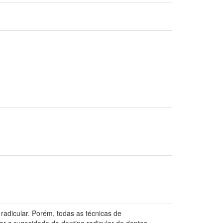
radicular. Porém, todas as técnicas de
ar a rugosidade da dentina radicular de dentes