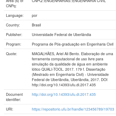
Area (s) of
CNPQ::ENGENHARIAS::ENGENHARIA CIVIL
CNPq:
Language:
por
Country:
Brasil
Publisher:
Universidade Federal de Uberlândia
Program:
Programa de Pós-graduação em Engenharia Civil
Quote:
MAGALHÃES, Ariel Ali Bento. Elaboração de uma
ferramenta computacional de uso livre para
simulação da qualidade de água em ambiente
lótico QUALI-TOOL. 2017. 179 f. Dissertação
(Mestrado em Engenharia Civil) - Universidade
Federal de Uberlândia, Uberlândia, 2017. DOI
http://doi.org/10.14393/ufu.di.2017.435
Document
http://doi.org/10.14393/ufu.di.2017.435
identifier:
URI:
https://repositorio.ufu.br/handle/123456789/19703