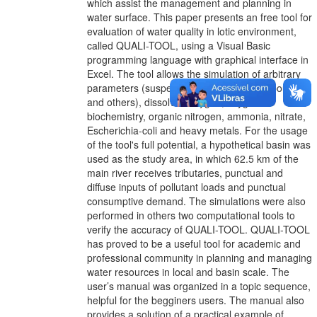
which assist the management and planning in
water surface. This paper presents an free tool for
evaluation of water quality in lotic environment,
called QUALI-TOOL, using a Visual Basic
programming language with graphical interface in
Excel. The tool allows the simulation of arbitrary
parameters (suspended solids, toxic compounds
and others), dissolved oxygen, oxygen
biochemistry, organic nitrogen, ammonia, nitrate,
Escherichia-coli and heavy metals. For the usage
of the tool's full potential, a hypothetical basin was
used as the study area, in which 62.5 km of the
main river receives tributaries, punctual and
diffuse inputs of pollutant loads and punctual
consumptive demand. The simulations were also
performed in others two computational tools to
verify the accuracy of QUALI-TOOL. QUALI-TOOL
has proved to be a useful tool for academic and
professional community in planning and managing
water resources in local and basin scale. The
user’s manual was organized in a topic sequence,
helpful for the begginers users. The manual also
provides a solution of a practical example of