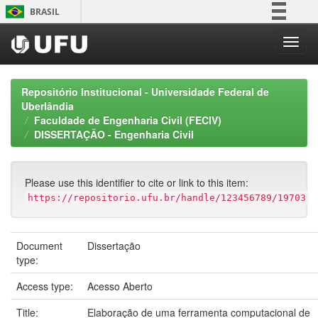
Skip
BRASIL
navigation
Simplifique!
Comunica BR
Participe
Repositório Institucional - Universidade Federal de
Acesso à informação
Uberlândia
Faculdade de Engenharia Civil (FECIV)
Legislação
DISSERTAÇÃO - Engenharia Civil
Canais
Please use this identifier to cite or link to this item:
https://repositorio.ufu.br/handle/123456789/19703
Document
Dissertação
type:
Access type:
Acesso Aberto
Title:
Elaboração de uma ferramenta computacional de