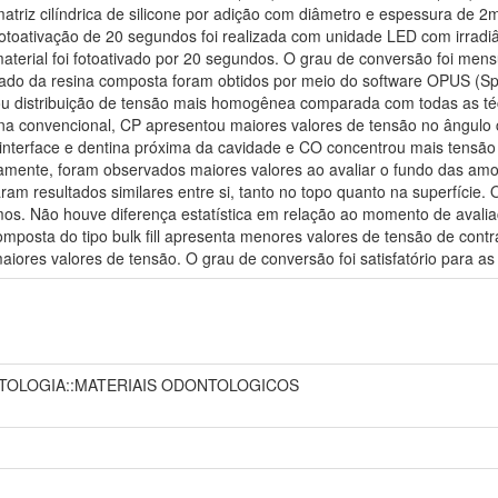
triz cilíndrica de silicone por adição com diâmetro e espessura de 
 fotoativação de 20 segundos foi realizada com unidade LED com irrad
aterial foi fotoativado por 20 segundos. O grau de conversão foi me
zado da resina composta foram obtidos por meio do software OPUS (Sp
ntou distribuição de tensão mais homogênea comparada com todas as t
na convencional, CP apresentou maiores valores de tensão no ângulo 
a interface e dentina próxima da cavidade e CO concentrou mais tensã
amente, foram observados maiores valores ao avaliar o fundo das am
am resultados similares entre si, tanto no topo quanto na superfície.
s. Não houve diferença estatística em relação ao momento de avaliaç
mposta do tipo bulk fill apresenta menores valores de tensão de cont
iores valores de tensão. O grau de conversão foi satisfatório para as 
NTOLOGIA::MATERIAIS ODONTOLOGICOS