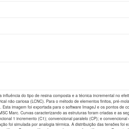
r a influência do tipo de resina composta e a técnica incremental no efe
cal não cariosa (LCNC). Para o método de elementos finitos, pré-molar
a. Esta imagem foi exportada para o software ImageJ e os pontos de c
MSC Marc. Curvas caracterizando as estruturas foram criadas e as se
encional 1 incremento (C1); convencional paralelo (CP); e convenciona
ação foi simulada por analogia térmica. A distribuição das tensões fo