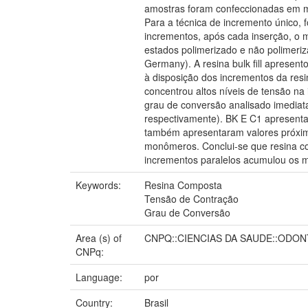
amostras foram confeccionadas em ma
Para a técnica de incremento único,
incrementos, após cada inserção, o m
estados polimerizado e não polimeri
Germany). A resina bulk fill aprese
à disposição dos incrementos da resi
concentrou altos níveis de tensão n
grau de conversão analisado imediat
respectivamente). BK E C1 apresentar
também apresentaram valores próximo
monômeros. Conclui-se que resina co
incrementos paralelos acumulou os ma
Keywords:
Resina Composta
Tensão de Contração
Grau de Conversão
Area (s) of
CNPQ::CIENCIAS DA SAUDE::ODO
CNPq:
Language:
por
Country:
Brasil