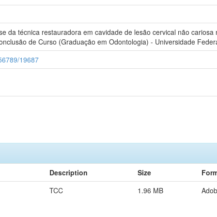
da técnica restauradora em cavidade de lesão cervical não cariosa n
Conclusão de Curso (Graduação em Odontologia) - Universidade Federa
3456789/19687
Description
Size
Form
TCC
1.96 MB
Ado