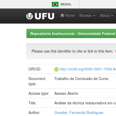
Skip
BRASIL
navigation
Home
Browse
About
Repositório Institucional - Universidade Federal
Please use this identifier to cite or link to this item:
ORCID:
http://orcid.org/0000-0001-7059-
Document
Trabalho de Conclusão de Curso
type:
Access type:
Acesso Aberto
Title:
Análise da técnica restauradora em c
Author:
Guedes, Fernanda Rodrigues