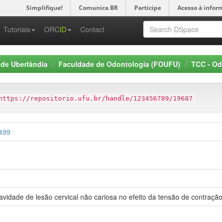
Simplifique!
Comunica BR
Participe
Acesso à infor
-->
Tutoriais
ORC
ID
Contact
 de Uberlândia
Faculdade de Odontologia (FOUFU)
TCC - Od
https://repositorio.ufu.br/handle/123456789/19687
8499
avidade de lesão cervical não cariosa no efeito da tensão de contraçã