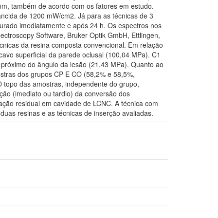
2mm, também de acordo com os fatores em estudo.
iâncida de 1200 mW/cm2. Já para as técnicas de 3
nsurado imediatamente e após 24 h. Os espectros nos
ectroscopy Software, Bruker Optik GmbH, Ettlingen,
écnicas da resina composta convencional. Em relação
cavo superficial da parede oclusal (100,04 MPa). C1
o próximo do ângulo da lesão (21,43 MPa). Quanto ao
ostras dos grupos CP E CO (58,2% e 58,5%,
 O topo das amostras, independente do grupo,
ão (imediato ou tardio) da conversão dos
ração residual em cavidade de LCNC. A técnica com
duas resinas e as técnicas de inserção avaliadas.