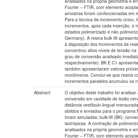
analisados na própria geometria e em
Fourier – FTIR, com elemento acoplad
amostras foram confeccionadas em ma
Para a técnica de incremento único,
incrementos, após cada inserção, o m
estados polimerizado e não polimeri
Germany). A resina bulk fill aprese
à disposição dos incrementos da resi
concentrou altos níveis de tensão n
grau de conversão analisado imediat
respectivamente). BK E C1 apresentar
também apresentaram valores próximo
monômeros. Conclui-se que resina co
incrementos paralelos acumulou os ma
Abstract:
O objetivo deste trabalho foi analisa
conversão em cavidade de lesão cervi
distância vestíbulo-lingual mensurad
obtidos e enviados para o programa 
foram simuladas: bulk-fill (BK); conv
isotrópicas. A contração de polimeriz
analisados na própria geometria e em
Fourier – FTIR, com elemento acoplad