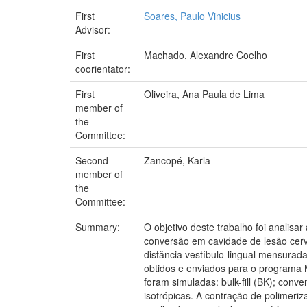
First
Soares, Paulo Vinicius
Advisor:
First
Machado, Alexandre Coelho
coorientator:
First
Oliveira, Ana Paula de Lima
member of
the
Committee:
Second
Zancopé, Karla
member of
the
Committee:
Summary:
O objetivo deste trabalho foi analisa
conversão em cavidade de lesão cervi
distância vestíbulo-lingual mensurad
obtidos e enviados para o programa 
foram simuladas: bulk-fill (BK); conv
isotrópicas. A contração de polimeriz