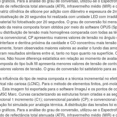
 gráficos. Para a análise do grau de conversão, utilizou-se o Espectr
o de reflectância total atenuada (ATR), infravermelho médio (MIR) e de
triz cilíndrica de silicone por adição com diâmetro e espessura de 
 fotoativação de 20 segundos foi realizada com unidade LED com irrad
aterial foi fotoativado por 20 segundos. O grau de conversão foi me
zado da resina composta foram obtidos por meio do software OPUS (Sp
ntou distribuição de tensão mais homogênea comparada com todas as t
na convencional, CP apresentou maiores valores de tensão no ângulo 
a interface e dentina próxima da cavidade e CO concentrou mais tensã
amente, foram observados maiores valores ao avaliar o fundo das am
am resultados similares entre si, tanto no topo quanto na superfície.
s. Não houve diferença estatística em relação ao momento de avaliaç
mposta do tipo bulk fill apresenta menores valores de tensão de cont
iores valores de tensão. O grau de conversão foi satisfatório para as 
r a influência do tipo de resina composta e a técnica incremental no efe
cal não cariosa (LCNC). Para o método de elementos finitos, pré-molar
a. Esta imagem foi exportada para o software ImageJ e os pontos de c
MSC Marc. Curvas caracterizando as estruturas foram criadas e as se
encional 1 incremento (C1); convencional paralelo (CP); e convenciona
ação foi simulada por analogia térmica. A distribuição das tensões fo
 gráficos. Para a análise do grau de conversão, utilizou-se o Espectr
o de reflectância total atenuada (ATR), infravermelho médio (MIR) e de