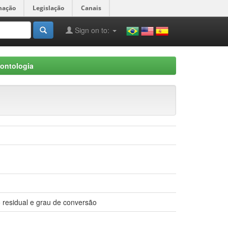
mação
Legislação
Canais
Sign on to:
ontologia
o residual e grau de conversão