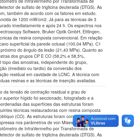
ofotômetro de InfraVermelho por Transformada de
tector de sulfato de triglicina deuterada (DTGS). As
2mm, também de acordo com os fatores em estudo.
iâncida de 1200 mW/cm2. Já para as técnicas de 3
nsurado imediatamente e após 24 h. Os espectros nos
ectroscopy Software, Bruker Optik GmbH, Ettlingen,
écnicas da resina composta convencional. Em relação
cavo superficial da parede oclusal (100,04 MPa). C1
o próximo do ângulo da lesão (21,43 MPa). Quanto ao
ostras dos grupos CP E CO (58,2% e 58,5%,
 O topo das amostras, independente do grupo,
ão (imediato ou tardio) da conversão dos
ração residual em cavidade de LCNC. A técnica com
duas resinas e as técnicas de inserção avaliadas.
ito da tensão de contração residual e grau de
 superior hígido foi seccionado, fotografado e a
oordenadas das superfícies das estruturas foram
guintes técnicas restauradoras com resina composta
l oblíquo (CO). As estruturas foram consideradas
i expressa nos parâmetros de von Mises modificado,
ofotômetro de InfraVermelho por Transformada de
tector de sulfato de triglicina deuterada (DTGS). As