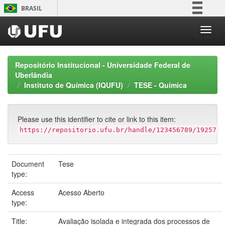
Skip
BRASIL
navigation
Simplifique!
Comunica BR
Participe
Repositório Institucional - Universidade Federal de
Acesso à informação
Uberlândia
Instituto de Química (IQUFU)
TESE - Química
Legislação
Canais
Please use this identifier to cite or link to this item:
https://repositorio.ufu.br/handle/123456789/19257
Document
Tese
type:
Access
Acesso Aberto
type:
Title:
Avaliação isolada e integrada dos processos de