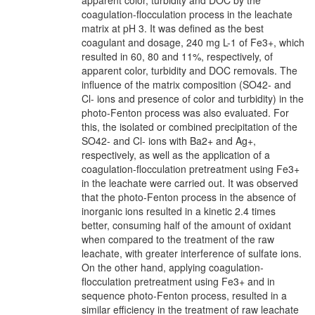
coagulation-flocculation process in the leachate
matrix at pH 3. It was defined as the best
coagulant and dosage, 240 mg L-1 of Fe3+, which
resulted in 60, 80 and 11%, respectively, of
apparent color, turbidity and DOC removals. The
influence of the matrix composition (SO42- and
Cl- ions and presence of color and turbidity) in the
photo-Fenton process was also evaluated. For
this, the isolated or combined precipitation of the
SO42- and Cl- ions with Ba2+ and Ag+,
respectively, as well as the application of a
coagulation-flocculation pretreatment using Fe3+
in the leachate were carried out. It was observed
that the photo-Fenton process in the absence of
inorganic ions resulted in a kinetic 2.4 times
better, consuming half of the amount of oxidant
when compared to the treatment of the raw
leachate, with greater interference of sulfate ions.
On the other hand, applying coagulation-
flocculation pretreatment using Fe3+ and in
sequence photo-Fenton process, resulted in a
similar efficiency in the treatment of raw leachate