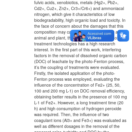
fulvic acids, xenobiotics, metals (Hg2+, Pb2+,
Cd2+, Cu2+, Zn2+, Cr3+/Cr6+) and ammoniacal
nitrogen, which give it characteristics of low
biodegradability, high organic load and toxicity. In
the face of concern about the damages that this
composition may cause to the environment and to
animal and plant, the use and combination of new
treatment technologies has a high research
interest. In the first part of this work, interfering
factors in the removal of dissolved organic carbon
(DOC) of leachate by the photo-Fenton process,
it’s the coupling of treatments were evaluated.
Firstly, the isolated application of the photo-
Fenton process was employed, evaluating the
influence of the concentration of Fe2+ (25, 50,
100 and 200 mg L-1) on DOC removal efficiency,
obtaining better results in the presence of 100 mg
L-1 of Fe2+. However, a long treatment time (20
h) and high consumption of hydrogen peroxide
was required. Then, the influence of two
coagulant ions (Al3+ and Fe3+) was evaluated as
well as different dosages in the removal of the
apparent color, turbidity and DOC by the