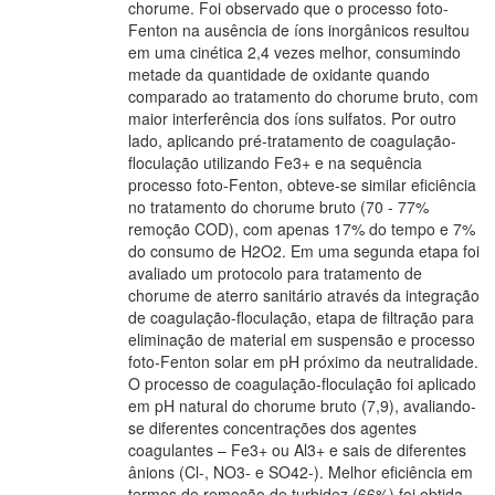
chorume. Foi observado que o processo foto-
Fenton na ausência de íons inorgânicos resultou
em uma cinética 2,4 vezes melhor, consumindo
metade da quantidade de oxidante quando
comparado ao tratamento do chorume bruto, com
maior interferência dos íons sulfatos. Por outro
lado, aplicando pré-tratamento de coagulação-
floculação utilizando Fe3+ e na sequência
processo foto-Fenton, obteve-se similar eficiência
no tratamento do chorume bruto (70 - 77%
remoção COD), com apenas 17% do tempo e 7%
do consumo de H2O2. Em uma segunda etapa foi
avaliado um protocolo para tratamento de
chorume de aterro sanitário através da integração
de coagulação-floculação, etapa de filtração para
eliminação de material em suspensão e processo
foto-Fenton solar em pH próximo da neutralidade.
O processo de coagulação-floculação foi aplicado
em pH natural do chorume bruto (7,9), avaliando-
se diferentes concentrações dos agentes
coagulantes – Fe3+ ou Al3+ e sais de diferentes
ânions (Cl-, NO3- e SO42-). Melhor eficiência em
termos de remoção de turbidez (66%) foi obtida