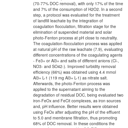
(70-77% DOC removal), with only 17% of the time
and 7% of the consumption of H2O2. In a second
step, a protocol was evaluated for the treatment
of landfill leachate by the integration of
coagulation flocculation, filtration stage for the
elimination of suspended material and solar
photo-Fenton process at pH close to neutrality.
The coagulation-flocculation process was applied
at natural pH of the raw leachate (7.9), evaluating
different concentrations of the coagulating agents
- Fe3+ or Al3+ and salts of different anions (Cl-,
NO3- and SO42-). Improved turbidity removal
efficiency (66%) was obtained using 4.4 mmol
Al3+ L-1 (119 mg Al3+ L-1) as nitrate salt.
Afterwards, the photo-Fenton process was
applied to the supernatant aiming to the
degradation of residual DOC, being evaluated two
iron-FeOx and FeCit complexes, as iron sources
and, pH influence. Better results were obtained
using FeOx after adjusting the pH of the effluent
to 5.0 and membrane filtration, thus promoting
68% of DOC removal. In these conditions the