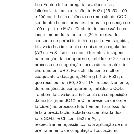
foto-Fenton foi empregada, avaliando-se a
influência da concentração de Fe2+ (25, 50, 100
e 200 mg L-1) na eficiência de remoção de COD,
sendo obtido melhores resultados na presença de
100 mg L-1 de Fe2+. Contudo, foi necessário um
longo tempo de tratamento (20 h) e elevado
consumo de peróxido de hidrogênio. Em seguida,
foi avaliado a influência de dois íons coagulantes
(Al3+ e Fe3+) assim como diferentes dosagens
na remoção da cor aparente, turbidez e COD pelo
processo de coagulação-floculação na matriz de
chorume em pH 3. Foi definido como melhor
coagulante e dosagem, 240 mg L-1 de Fe3+, o
que resultou , em 60, 80 e 11%, respectivamente,
de remoções de cor aparente, turbidez e COD.
Também foi avaliada a influência da composição
da matriz (íons SO42- e Cl- e presença de cor e
turbidez) no processo foto-Fenton. Para isso, foi
feita a precipitação isolada ou combinada dos
íons SO42- e Cl- com Ba2+ e Ag+,
respectivamente, assim como a aplicação de um
pré-tratamento de coagulação-floculação no