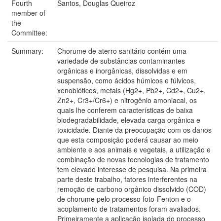
Fourth
Santos, Douglas Queiroz
member of
the
Committee:
Summary:
Chorume de aterro sanitário contém uma
variedade de substâncias contaminantes
orgânicas e inorgânicas, dissolvidas e em
suspensão, como ácidos húmicos e fúlvicos,
xenobióticos, metais (Hg2+, Pb2+, Cd2+, Cu2+,
Zn2+, Cr3+/Cr6+) e nitrogênio amoniacal, os
quais lhe conferem características de baixa
biodegradabilidade, elevada carga orgânica e
toxicidade. Diante da preocupação com os danos
que esta composição poderá causar ao meio
ambiente e aos animais e vegetais, a utilização e
combinação de novas tecnologias de tratamento
tem elevado interesse de pesquisa. Na primeira
parte deste trabalho, fatores interferentes na
remoção de carbono orgânico dissolvido (COD)
de chorume pelo processo foto-Fenton e o
acoplamento de tratamentos foram avaliados.
Primeiramente a aplicação isolada do processo