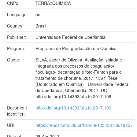
CNPq:
TERRA::QUIMICA
Language:
por
Country:
Brasil
Publisher:
Universidade Federal de Uberlândia
Program:
Programa de Pós-graduação em Química
Quote:
SILVA, Jader de Oliveira. Avaliação isolada e
integrada dos processos de coagulação-
floculação- decantação e foto-Fenton para o
tratamento de chorume. 2017. 156 f. Tese
(Doutorado em Química) - Universidade Federal
de Uberlândia, Uberlândia, 2017. DOI
http://doi.org/10.14393/ufu.te.2017.109
Document
http://doi.org/10.14393/ufu.te.2017.109
identifier:
URI:
https://repositorio.ufu.br/handle/123456789/19257
Date of
28-Apr-2017