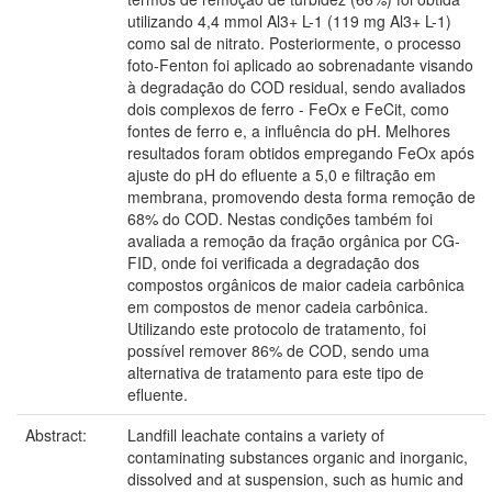
utilizando 4,4 mmol Al3+ L-1 (119 mg Al3+ L-1)
como sal de nitrato. Posteriormente, o processo
foto-Fenton foi aplicado ao sobrenadante visando
à degradação do COD residual, sendo avaliados
dois complexos de ferro - FeOx e FeCit, como
fontes de ferro e, a influência do pH. Melhores
resultados foram obtidos empregando FeOx após
ajuste do pH do efluente a 5,0 e filtração em
membrana, promovendo desta forma remoção de
68% do COD. Nestas condições também foi
avaliada a remoção da fração orgânica por CG-
FID, onde foi verificada a degradação dos
compostos orgânicos de maior cadeia carbônica
em compostos de menor cadeia carbônica.
Utilizando este protocolo de tratamento, foi
possível remover 86% de COD, sendo uma
alternativa de tratamento para este tipo de
efluente.
Abstract:
Landfill leachate contains a variety of
contaminating substances organic and inorganic,
dissolved and at suspension, such as humic and