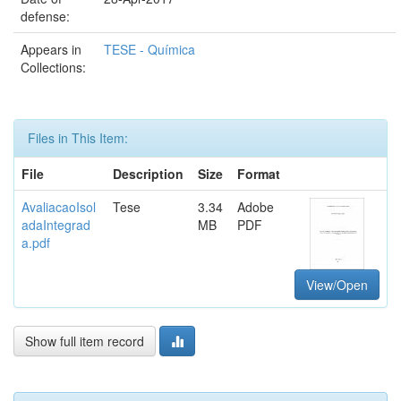
defense:
Appears in
TESE - Química
Collections:
Files in This Item:
File
Description
Size
Format
AvaliacaoIsol
Tese
3.34
Adobe
adaIntegrad
MB
PDF
a.pdf
View/Open
Show full item record