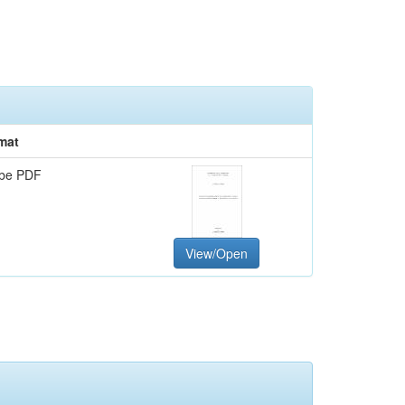
mat
be PDF
View/Open