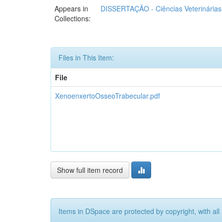
Appears in
DISSERTAÇÃO - Ciências Veterinárias
Collections:
Files in This Item:
File
XenoenxertoOsseoTrabecular.pdf
Show full item record
Items in DSpace are protected by copyright, with all 