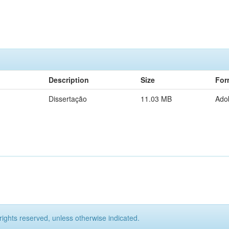
Description
Size
For
Dissertação
11.03 MB
Ado
rights reserved, unless otherwise indicated.