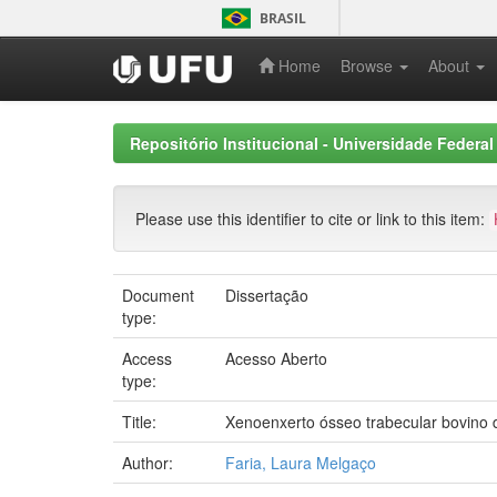
Skip
BRASIL
navigation
Home
Browse
About
Repositório Institucional - Universidade Federal
Please use this identifier to cite or link to this item:
Document
Dissertação
type:
Access
Acesso Aberto
type:
Title:
Xenoenxerto ósseo trabecular bovino 
Author:
Faria, Laura Melgaço