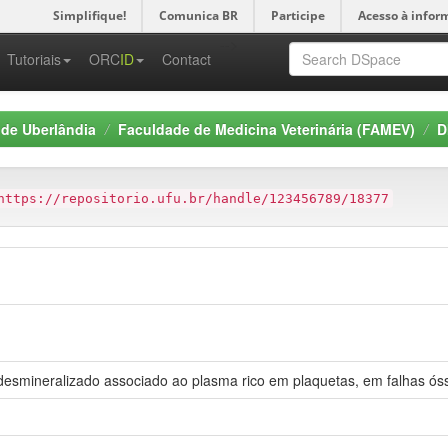
Simplifique!
Comunica BR
Participe
Acesso à infor
-->
Tutoriais
ORC
ID
Contact
 de Uberlândia
Faculdade de Medicina Veterinária (FAMEV)
D
https://repositorio.ufu.br/handle/123456789/18377
desmineralizado associado ao plasma rico em plaquetas, em falhas ós