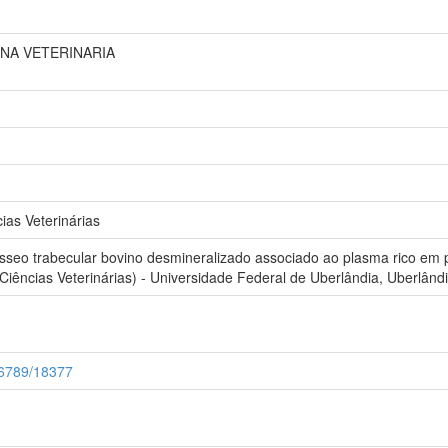
INA VETERINARIA
as Veterinárias
seo trabecular bovino desmineralizado associado ao plasma rico em p
iências Veterinárias) - Universidade Federal de Uberlândia, Uberlândi
1
456789/18377