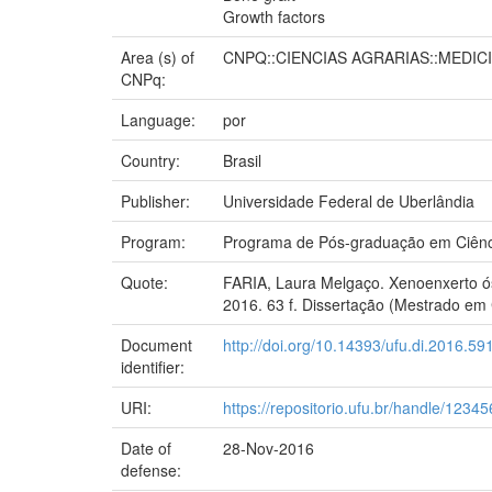
Growth factors
Area (s) of
CNPQ::CIENCIAS AGRARIAS::MEDIC
CNPq:
Language:
por
Country:
Brasil
Publisher:
Universidade Federal de Uberlândia
Program:
Programa de Pós-graduação em Ciênci
Quote:
FARIA, Laura Melgaço. Xenoenxerto ós
2016. 63 f. Dissertação (Mestrado em C
Document
http://doi.org/10.14393/ufu.di.2016.59
identifier:
URI:
https://repositorio.ufu.br/handle/123
Date of
28-Nov-2016
defense: