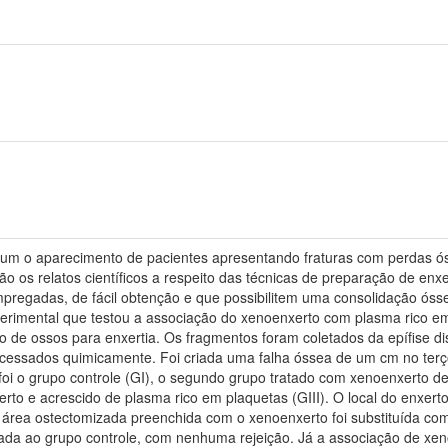
um o aparecimento de pacientes apresentando fraturas com perdas ós
ão os relatos científicos a respeito das técnicas de preparação de en
pregadas, de fácil obtenção e que possibilitem uma consolidação óssea
erimental que testou a associação do xenoenxerto com plasma rico em
de ossos para enxertia. Os fragmentos foram coletados da epífise dis
cessados quimicamente. Foi criada uma falha óssea de um cm no terço
foi o grupo controle (GI), o segundo grupo tratado com xenoenxerto d
to e acrescido de plasma rico em plaquetas (GIII). O local do enxerto
A área ostectomizada preenchida com o xenoenxerto foi substituída co
da ao grupo controle, com nenhuma rejeição. Já a associação de xe