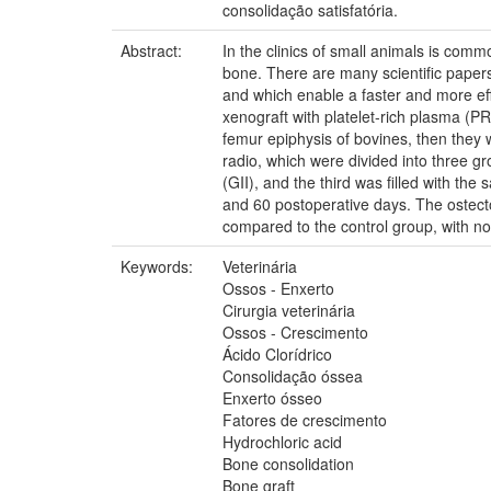
consolidação satisfatória.
Abstract:
In the clinics of small animals is com
bone. There are many scientific papers
and which enable a faster and more eff
xenograft with platelet-rich plasma (PR
femur epiphysis of bovines, then they 
radio, which were divided into three g
(GII), and the third was filled with the
and 60 postoperative days. The ostect
compared to the control group, with no 
Keywords:
Veterinária
Ossos - Enxerto
Cirurgia veterinária
Ossos - Crescimento
Ácido Clorídrico
Consolidação óssea
Enxerto ósseo
Fatores de crescimento
Hydrochloric acid
Bone consolidation
Bone graft