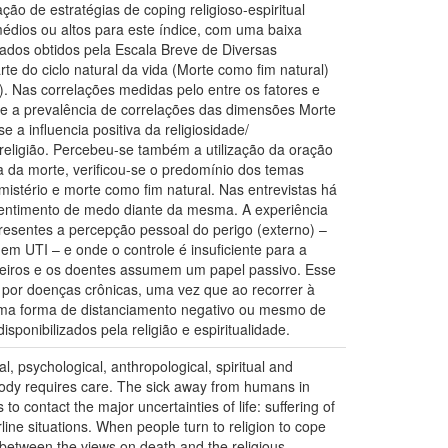
ão de estratégias de coping religioso-espiritual
médios ou altos para este índice, com uma baixa
tados obtidos pela Escala Breve de Diversas
 do ciclo natural da vida (Morte como fim natural)
. Nas correlações medidas pelo entre os fatores e
e a prevalência de correlações das dimensões Morte
a influencia positiva da religiosidade/
religião. Percebeu-se também a utilização da oração
a da morte, verificou-se o predomínio dos temas
istério e morte como fim natural. Nas entrevistas há
 sentimento de medo diante da mesma. A experiência
resentes a percepção pessoal do perigo (externo) –
em UTI – e onde o controle é insuficiente para a
ceiros e os doentes assumem um papel passivo. Esse
s por doenças crônicas, uma vez que ao recorrer à
 uma forma de distanciamento negativo ou mesmo de
onibilizados pela religião e espiritualidade.
, psychological, anthropological, spiritual and
e body requires care. The sick away from humans in
to contact the major uncertainties of life: suffering of
line situations. When people turn to religion to cope
ip between the views on death and the religious-