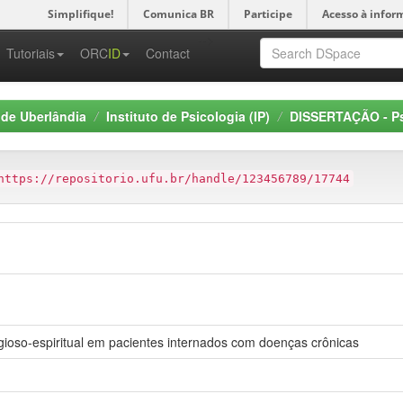
Simplifique!
Comunica BR
Participe
Acesso à infor
-->
Tutoriais
ORC
ID
Contact
 de Uberlândia
Instituto de Psicologia (IP)
DISSERTAÇÃO - Ps
https://repositorio.ufu.br/handle/123456789/17744
igioso-espiritual em pacientes internados com doenças crônicas