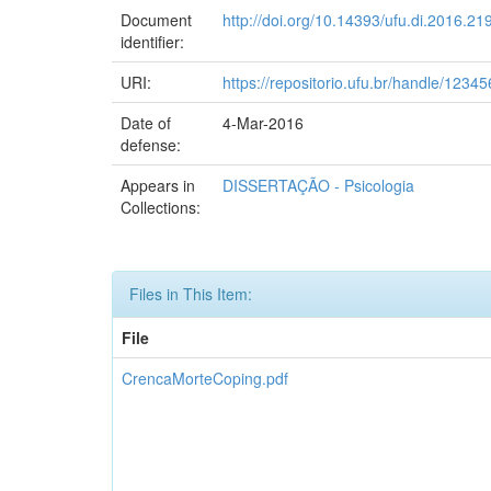
Document
http://doi.org/10.14393/ufu.di.2016.21
identifier:
URI:
https://repositorio.ufu.br/handle/123
Date of
4-Mar-2016
defense:
Appears in
DISSERTAÇÃO - Psicologia
Collections:
Files in This Item:
File
CrencaMorteCoping.pdf