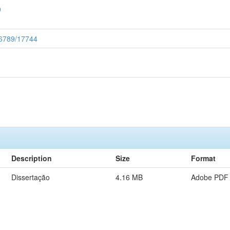
9
456789/17744
Description
Size
Format
Dissertação
4.16 MB
Adobe PDF