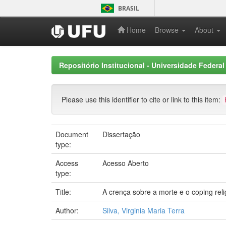
Skip
BRASIL
navigation
Home
Browse
About
Repositório Institucional - Universidade Federal
Please use this identifier to cite or link to this item:
Document
Dissertação
type:
Access
Acesso Aberto
type:
Title:
A crença sobre a morte e o coping rel
Author:
Silva, Virginia Maria Terra