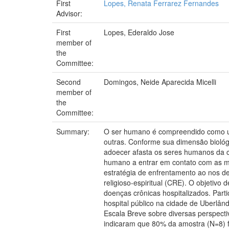
First
Lopes, Renata Ferrarez Fernandes
Advisor:
First
Lopes, Ederaldo Jose
member of
the
Committee:
Second
Domingos, Neide Aparecida Micelli
member of
the
Committee:
Summary:
O ser humano é compreendido como um s
outras. Conforme sua dimensão biológi
adoecer afasta os seres humanos da c
humano a entrar em contato com as mai
estratégia de enfrentamento ao nos de
religioso-espiritual (CRE). O objetivo 
doenças crônicas hospitalizados. Par
hospital público na cidade de Uberlân
Escala Breve sobre diversas perspecti
indicaram que 80% da amostra (N=8) f