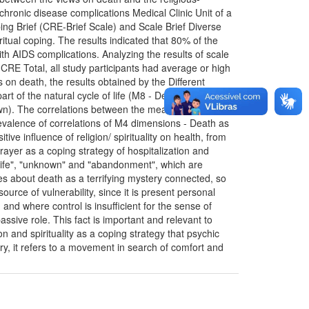
 chronic disease complications Medical Clinic Unit of a
ping Brief (CRE-Brief Scale) and Scale Brief Diverse
itual coping. The results indicated that 80% of the
th AIDS complications. Analyzing the results of scale
 CRE Total, all study participants had average or high
 on death, the results obtained by the Different
t of the natural cycle of life (M8 - Death as a
own). The correlations between the measures the
evalence of correlations of M4 dimensions - Death as
ve influence of religion/ spirituality on health, from
prayer as a coping strategy of hospitalization and
erlife", "unknown" and "abandonment", which are
ues about death as a terrifying mystery connected, so
rce of vulnerability, since it is present personal
and where control is insufficient for the sense of
assive role. This fact is important and relevant to
on and spirituality as a coping strategy that psychic
ry, it refers to a movement in search of comfort and