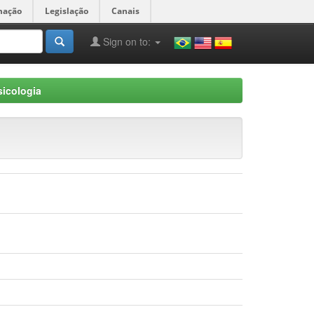
mação
Legislação
Canais
Sign on to:
icologia