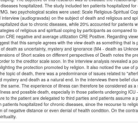
c diseases hospitalized. The study included ten patients hospitalized for
ia/MG. two psychological scales were used: Scale Religious-Spiritual Co
interview (audiogravada) on the subject of death and religious and spir
ospitalized due to chronic diseases, while 20% accounted for patients wi
ategies of religious and spiritual coping by participants as compared to
zation CRE negative and average utilization CRE Positive. Regarding views
st that this sample agrees with the view death as something that is par
t of death as uncertainty, mystery and ignorance (M4 - death as Unkn
nsions of Short scales on different perspectives of Death notes the pr
r to the creditor scale soon. In the interview analysis revealed a positi
lighting the protection promoted by religion. It also noticed the use of 
 the topic of death, there was a predominance of issues related to "aft
d mystery and death as a natural end. In the interviews there belief cl
the same. The experience of illness can therefore be considered as a sou
llness and possible death, especially in those patients undergoing ICU - 
are to the patient are delegated to third parties and patients assume a p
 patients hospitalized for chronic diseases, since the recourse to religi
 of negative distance or even denial of health condition. On the contra
rituality.