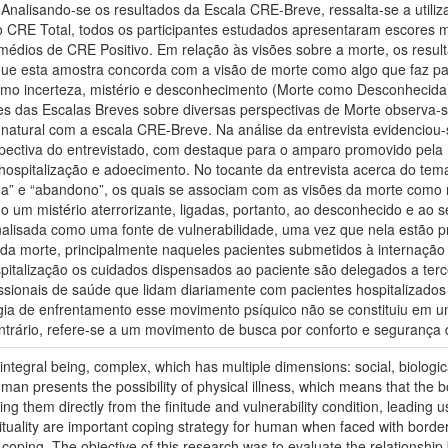
alisando-se os resultados da Escala CRE-Breve, ressalta-se a utilizaç
ao CRE Total, todos os participantes estudados apresentaram escores 
médios de CRE Positivo. Em relação às visões sobre a morte, os resul
e esta amostra concorda com a visão de morte como algo que faz parte
omo incerteza, mistério e desconhecimento (Morte como Desconhecida)
s das Escalas Breves sobre diversas perspectivas de Morte observa-s
tural com a escala CRE-Breve. Na análise da entrevista evidenciou-se 
spectiva do entrevistado, com destaque para o amparo promovido pela 
ospitalização e adoecimento. No tocante da entrevista acerca do tem
da” e “abandono”, os quais se associam com as visões da morte como m
o um mistério aterrorizante, ligadas, portanto, ao desconhecido e ao
nalisada como uma fonte de vulnerabilidade, uma vez que nela estão p
 da morte, principalmente naqueles pacientes submetidos à internação 
pitalização os cuidados dispensados ao paciente são delegados a ter
fissionais de saúde que lidam diariamente com pacientes hospitalizado
atégia de enfrentamento esse movimento psíquico não se constituiu em
rário, refere-se a um movimento de busca por conforto e segurança disp
egral being, complex, which has multiple dimensions: social, biological
e man presents the possibility of physical illness, which means that th
g them directly from the finitude and vulnerability condition, leading us 
ituality are important coping strategy for human when faced with border
ual coping. The objective of this research was to evaluate the relationsh