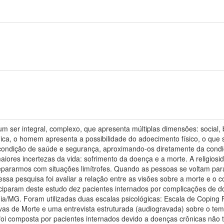
er integral, complexo, que apresenta múltiplas dimensões: social, biol
ca, o homem apresenta a possibilidade do adoecimento físico, o que s
ondição de saúde e segurança, aproximando-os diretamente da condição
ores incertezas da vida: sofrimento da doença e a morte. A religiosid
pararmos com situações limítrofes. Quando as pessoas se voltam para 
dessa pesquisa foi avaliar a relação entre as visões sobre a morte e o 
ticiparam deste estudo dez pacientes internados por complicações de 
dia/MG. Foram utilizadas duas escalas psicológicas: Escala de Coping 
vas de Morte e uma entrevista estruturada (audiogravada) sobre o tema 
oi composta por pacientes internados devido a doenças crônicas não