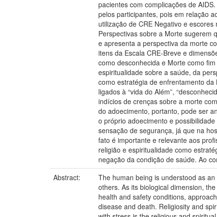
pacientes com complicações de AIDS. An
pelos participantes, pois em relação 
utilização de CRE Negativo e escores 
Perspectivas sobre a Morte sugerem qu
e apresenta a perspectiva da morte c
itens da Escala CRE-Breve e dimensõe
como desconhecida e Morte como fim na
espiritualidade sobre a saúde, da per
como estratégia de enfrentamento da h
ligados à “vida do Além”, “desconheci
indícios de crenças sobre a morte com
do adoecimento, portanto, pode ser a
o próprio adoecimento e possibilidade
sensação de segurança, já que na hos
fato é importante e relevante aos pro
religião e espiritualidade como estr
negação da condição de saúde. Ao cont
Abstract:
The human being is understood as an int
others. As its biological dimension, th
health and safety conditions, approachin
disease and death. Religiosity and spir
with stress is the religious and spirit