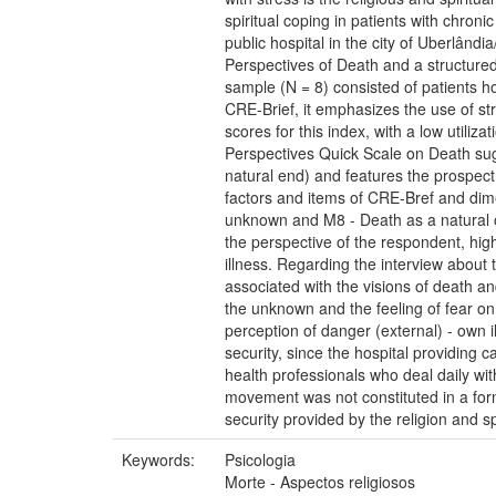
spiritual coping in patients with chroni
public hospital in the city of Uberlând
Perspectives of Death and a structured 
sample (N = 8) consisted of patients h
CRE-Brief, it emphasizes the use of str
scores for this index, with a low utili
Perspectives Quick Scale on Death sugge
natural end) and features the prospec
factors and items of CRE-Bref and dime
unknown and M8 - Death as a natural orde
the perspective of the respondent, high
illness. Regarding the interview about
associated with the visions of death an
the unknown and the feeling of fear on 
perception of danger (external) - own i
security, since the hospital providing c
health professionals who deal daily with
movement was not constituted in a form
security provided by the religion and spi
Keywords:
Psicologia
Morte - Aspectos religiosos