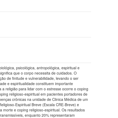
ógica, psicológica, antropológica, espiritual e
ignifica que o corpo necessita de cuidados. O
 de finitude e vulnerabilidade, levando o ser
ade e espiritualidade constituem importante
a religião para lidar com o estresse ocorre o coping
coping religioso-espiritual em pacientes portadores de
doenças crônicas na unidade de Clinica Médica de um
Religioso-Espiritual Breve (Escala CRE-Breve) e
morte e coping religioso-espiritual. Os resultados
 transmissíveis, enquanto 20% representaram