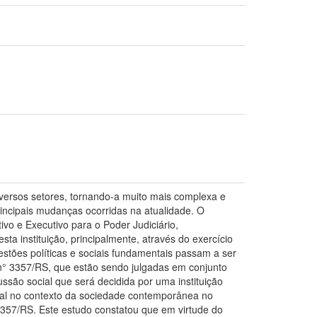
ersos setores, tornando-a muito mais complexa e
rincipais mudanças ocorridas na atualidade. O
vo e Executivo para o Poder Judiciário,
a instituição, principalmente, através do exercício
uestões políticas e sociais fundamentais passam a ser
 n° 3357/RS, que estão sendo julgadas em conjunto
ssão social que será decidida por uma instituição
deral no contexto da sociedade contemporânea no
357/RS. Este estudo constatou que em virtude do