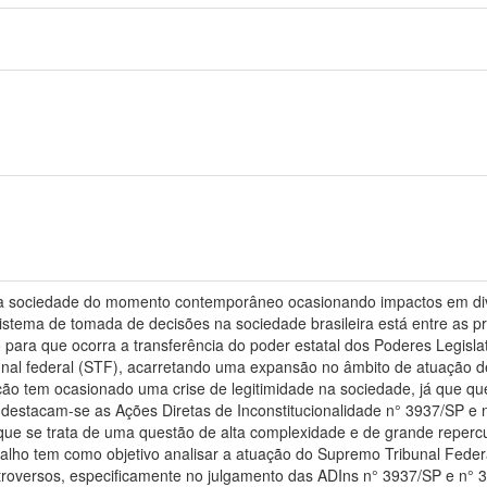
na sociedade do momento contemporâneo ocasionando impactos em div
sistema de tomada de decisões na sociedade brasileira está entre as p
para que ocorra a transferência do poder estatal dos Poderes Legislati
al federal (STF), acarretando uma expansão no âmbito de atuação dest
uação tem ocasionado uma crise de legitimidade na sociedade, já que q
o destacam-se as Ações Diretas de Inconstitucionalidade n° 3937/SP e
á que se trata de uma questão de alta complexidade e de grande repercu
trabalho tem como objetivo analisar a atuação do Supremo Tribunal Fe
roversos, especificamente no julgamento das ADIns n° 3937/SP e n° 3