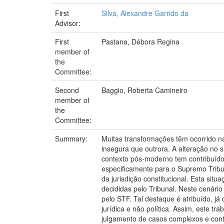
First
Silva, Alexandre Garrido da
Advisor:
First
Pastana, Débora Regina
member of
the
Committee:
Second
Baggio, Roberta Camineiro
member of
the
Committee:
Summary:
Muitas transformações têm ocorrido 
insegura que outrora. A alteração no 
contexto pós-moderno tem contribuído 
especificamente para o Supremo Tribun
da jurisdição constitucional. Esta sit
decididas pelo Tribunal. Neste cenári
pelo STF. Tal destaque é atribuído, j
jurídica e não política. Assim, este 
julgamento de casos complexos e cont