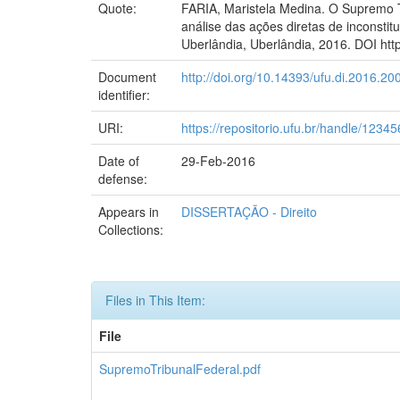
Quote:
FARIA, Maristela Medina. O Supremo Tr
análise das ações diretas de inconstit
Uberlândia, Uberlândia, 2016. DOI http
Document
http://doi.org/10.14393/ufu.di.2016.20
identifier:
URI:
https://repositorio.ufu.br/handle/123
Date of
29-Feb-2016
defense:
Appears in
DISSERTAÇÃO - Direito
Collections:
Files in This Item:
File
SupremoTribunalFederal.pdf