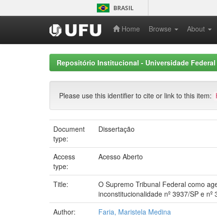
Skip
BRASIL
navigation
Home
Browse
About
Repositório Institucional - Universidade Federal
Please use this identifier to cite or link to this item:
Document
Dissertação
type:
Access
Acesso Aberto
type:
Title:
O Supremo Tribunal Federal como agent
inconstitucionalidade nº 3937/SP e nº
Author:
Faria, Maristela Medina