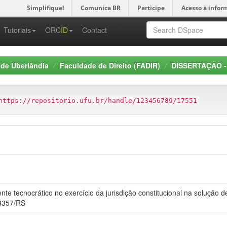
Simplifique!
Comunica BR
Participe
Acesso à infor
-->
Tutoriais
ORC
ID
Contact
 de Uberlândia
Faculdade de Direito (FADIR)
DISSERTAÇÃO - 
https://repositorio.ufu.br/handle/123456789/17551
e tecnocrático no exercício da jurisdição constitucional na solução d
 3357/RS