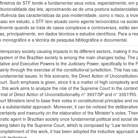
nistros do STF tende a fundamentar seus votos, especialmente, em pri
itucionalidade das leis, aproximando-se de uma postura substancialist
influência das características da pós-modernidade, como o risco, a in
caso em estudo, o STF tem atuado como agente tecnocrático na sociedad
lmente quando se trata de casos complexos e controversos, estão se
as, principalmente, em dados técnicos e estudos científicos. Para a r
monográfico e a técnica de pesquisa bibliográfica e documental.
emporary society causing impacts in its different sectors, making it m
system of the Brazilian society is among the main changes today. The 
slative and Executive Powers to the Judiciary Power, specifically to the
mainly through the exercise of the constitutional jurisdiction. This has ca
l fundamental issues. In this scenario, the Direct Action of Unconstitut
rt. Such emphasis is given, since it is a matter of high complexity and 
us, this work aims to analyze the role of the Supreme Court in the contex
e trial of Direct Action of Unconstitutionality n° 3937/SP and n° 3357/R
rt Ministers tend to base their votes in constitutional principles and no
es a substantialist approach. Moreover, it can be noticed the deliberative
ertainty and insecurity on the elaboration of the Minister‟s votes. The
tic agent in Brazilian society once fundamental political and social dec
eing taken by the Supreme Court, which is composed by “Law technicia
accomplishment of this work, it has been adopted the inductive approa
rch technique.