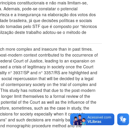
ncípios constitucionais e não mais limitam-se,
a. Ademais, pode-se constatar o potencial
certeza e a insegurança na elaboração dos votos dos
e brasileira, já que decisões políticas e sociais
ndo tomadas pelo STF que é composto por “técnicos
ealização deste trabalho adotou-se o método de
uch more complex and insecure than in past times.
post-modern context contributed to the occurrence of
 Federal Court of Justice, leading to an expansion on
used a crisis of legitimacy in society once the Court
ionality n° 3937/SP and n° 3357/RS are highlighted and
social repercussion that will be decided by a legal
t of contemporary society on the trial of complex and
S. This study has noticed that due to the post-modern
 longer limit themselves to a formal review of the
 potential of the Court as well as the influence of the
refore, sometimes, such as the case in study, the
isions for society especially when it comes to
ns” and such decisions are mainly based in technical
ch and monographic procedure method and the