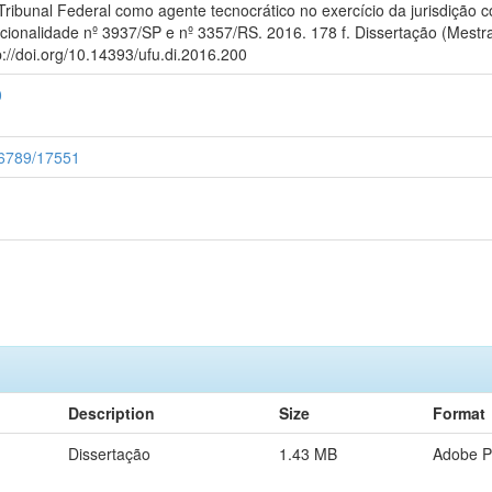
ibunal Federal como agente tecnocrático no exercício da jurisdição c
ucionalidade nº 3937/SP e nº 3357/RS. 2016. 178 f. Dissertação (Mestr
://doi.org/10.14393/ufu.di.2016.200
0
456789/17551
Description
Size
Format
Dissertação
1.43 MB
Adobe 