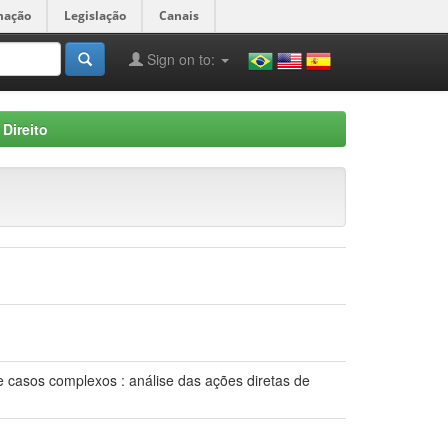
mação
Legislação
Canais
Sign on to:
Direito
e casos complexos : análise das ações diretas de