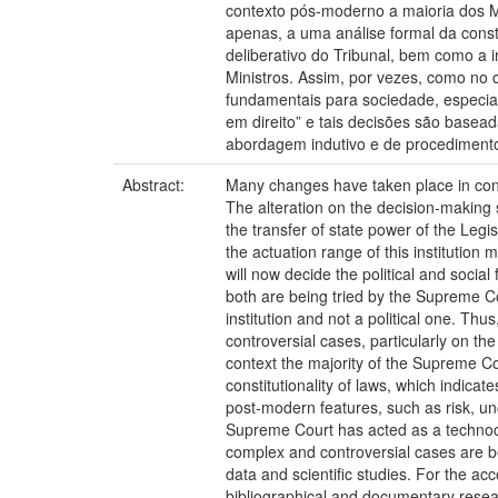
contexto pós-moderno a maioria dos Mi
apenas, a uma análise formal da const
deliberativo do Tribunal, bem como a 
Ministros. Assim, por vezes, como no 
fundamentais para sociedade, especia
em direito” e tais decisões são basead
abordagem indutivo e de procedimento 
Abstract:
Many changes have taken place in cont
The alteration on the decision-making 
the transfer of state power of the Legi
the actuation range of this institution 
will now decide the political and socia
both are being tried by the Supreme Cou
institution and not a political one. Th
controversial cases, particularly on th
context the majority of the Supreme Cou
constitutionality of laws, which indicat
post-modern features, such as risk, unc
Supreme Court has acted as a technocra
complex and controversial cases are b
data and scientific studies. For the 
bibliographical and documentary resea