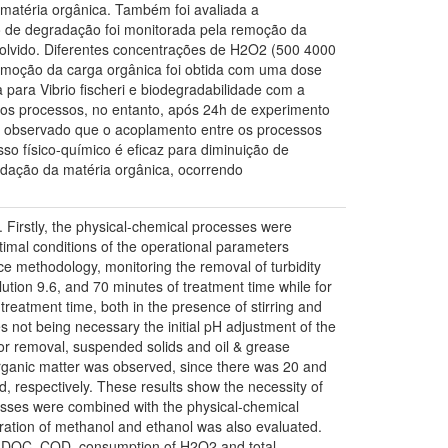
matéria orgânica. Também foi avaliada a
sso de degradação foi monitorada pela remoção da
olvido. Diferentes concentrações de H2O2 (500 4000
remoção da carga orgânica foi obtida com uma dose
ara Vibrio fischeri e biodegradabilidade com a
dos processos, no entanto, após 24h de experimento
er observado que o acoplamento entre os processos
so físico-químico é eficaz para diminuição de
radação da matéria orgânica, ocorrendo
 Firstly, the physical-chemical processes were
imal conditions of the operational parameters
ace methodology, monitoring the removal of turbidity
lution 9.6, and 70 minutes of treatment time while for
treatment time, both in the presence of stirring and
es not being necessary the initial pH adjustment of the
olor removal, suspended solids and oil & grease
organic matter was observed, since there was 20 and
respectively. These results show the necessity of
ocesses were combined with the physical-chemical
poration of methanol and ethanol was also evaluated.
of DOC, COD, consumption of H2O2 and total