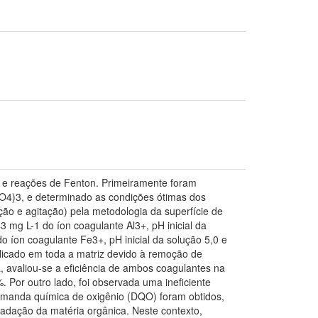
os e reações de Fenton. Primeiramente foram
SO4)3, e determinado as condições ótimas dos
ão e agitação) pela metodologia da superfície de
 mg L-1 do íon coagulante Al3+, pH inicial da
 íon coagulante Fe3+, pH inicial da solução 5,0 e
plicado em toda a matriz devido à remoção de
a, avaliou-se a eficiência de ambos coagulantes na
. Por outro lado, foi observada uma ineficiente
manda química de oxigênio (DQO) foram obtidos,
adação da matéria orgânica. Neste contexto,