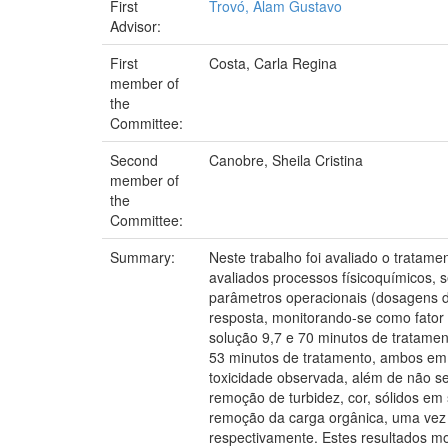
First
Trovó, Alam Gustavo
Advisor:
First
Costa, Carla Regina
member of
the
Committee:
Second
Canobre, Sheila Cristina
member of
the
Committee:
Summary:
Neste trabalho foi avaliado o tratam
avaliados processos físicoquímicos,
parâmetros operacionais (dosagens do
resposta, monitorando-se como fator 
solução 9,7 e 70 minutos de tratamen
53 minutos de tratamento, ambos em p
toxicidade observada, além de não ser
remoção de turbidez, cor, sólidos em 
remoção da carga orgânica, uma vez
respectivamente. Estes resultados m