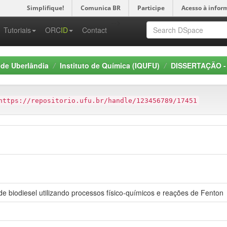
Simplifique!
Comunica BR
Participe
Acesso à infor
-->
Tutoriais
ORC
ID
Contact
 de Uberlândia
Instituto de Química (IQUFU)
DISSERTAÇÃO -
https://repositorio.ufu.br/handle/123456789/17451
e biodiesel utilizando processos físico-químicos e reações de Fenton