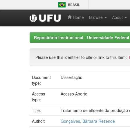
Skip
BRASIL
navigation
Home
Browse
About
Repositório Institucional - Universidade Federal
Please use this identifier to cite or link to this item:
Document
Dissertação
type:
Access
Acesso Aberto
type:
Title:
Tratamento de efluente da produção d
Author:
Gonçalves, Bárbara Rezende