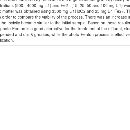
ntrations (500 - 4000 mg L-1) and Fe2+ (15, 25, 50 and 100 mg L-1) we
ic matter was obtained using 3500 mg L-1H2O2 and 25 mg L-1 Fe2+. The 
 order to compare the viability of the process. There was an increase in
he toxicity became similar to the initial sample. Based on these result
oto-Fenton is a good alternative for the treatment of the effluent, sinc
uspended and oils & greases, while the photo-Fenton process is effective
ization.