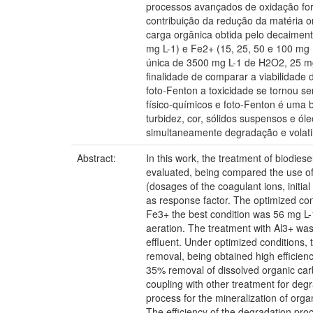
processos avançados de oxidação for
contribuição da redução da matéria o
carga orgânica obtida pelo decaimen
mg L-1) e Fe2+ (15, 25, 50 e 100 mg 
única de 3500 mg L-1 de H2O2, 25 mg
finalidade de comparar a viabilidad
foto-Fenton a toxicidade se tornou s
físico-químicos e foto-Fenton é uma 
turbidez, cor, sólidos suspensos e ó
simultaneamente degradação e volati
Abstract:
In this work, the treatment of biodie
evaluated, being compared the use of
(dosages of the coagulant ions, initia
as response factor. The optimized cond
Fe3+ the best condition was 56 mg L-1 
aeration. The treatment with Al3+ was 
effluent. Under optimized conditions, 
removal, being obtained high efficien
35% removal of dissolved organic ca
coupling with other treatment for deg
process for the mineralization of org
The efficiency of the degradation pr