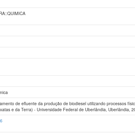
RA::QUIMICA
mica
nto de efluente da produção de biodiesel utilizando processos físic
atas e da Terra) - Universidade Federal de Uberlândia, Uberlândia, 20
36