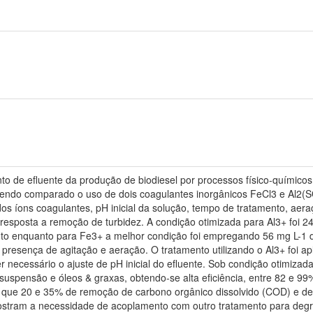
ento de efluente da produção de biodiesel por processos físico-químic
 sendo comparado o uso de dois coagulantes inorgânicos FeCl3 e Al2(
s íons coagulantes, pH inicial da solução, tempo de tratamento, aeraç
resposta a remoção de turbidez. A condição otimizada para Al3+ foi 243
to enquanto para Fe3+ a melhor condição foi empregando 56 mg L-1 do
resença de agitação e aeração. O tratamento utilizando o Al3+ foi a
 necessário o ajuste de pH inicial do efluente. Sob condição otimizad
suspensão e óleos & graxas, obtendo-se alta eficiência, entre 82 e 99%
 que 20 e 35% de remoção de carbono orgânico dissolvido (COD) e de
ostram a necessidade de acoplamento com outro tratamento para degr