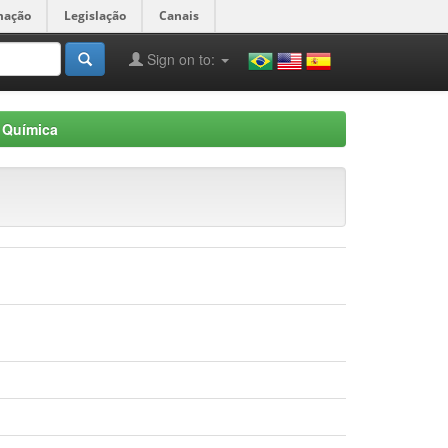
mação
Legislação
Canais
Sign on to:
 Química