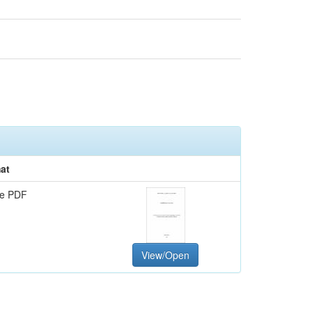
at
e PDF
View/Open