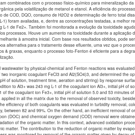
am combinados com o processo físico-químico para mineralização da 
rgânica pela volatilização de metanol e etanol. A eficiência do proce
to de COD, DQO, consumo de H2O2 e determinação de ferro total diss
L-1) foram avaliadas, e, dentre as concentrações testadas, a melhor 
 L-1 de Fe2+. Também foi monitorada a evolução da toxicidade aguda p
e dos processos. Houve um aumento na toxicidade durante a aplicação 
emelhante à amostra inicial. Com base nos resultados obtidos, pode s
boa alternativa para o tratamento desse efluente, uma vez que o proces
leos & graxas, enquanto o processo foto-Fenton é eficiente para a deg
lização.
sel wastewater by physical-chemical and Fenton reactions was evaluated.
 two inorganic coagulant FeCl3 and Al2(SO4)3, and determined the opt
l pH of solution, treatment time, aeration and stirring) by response surf
ition to Al3+ was 243 mg L-1 of the coagulant ion Al3+, initial pH of so
of the coagulant ion Fe3+, initial pH of solution 5.0 and 53 minutes of 
applied in all the matrix due to the removal of observed toxicity, besid
the efficiency of both coagulants was evaluated in turbidity removal, c
cy, between 82 and 99%. On the other hand, an inefficient removal of 
rbon (DOC) and chemical oxygen demand (COD) removal were obtained, 
radation of the organic matter. In this context, advanced oxidation pr
anic matter. The contribution to the reduction of organic matter by eva
ocess was monitored by removal of the organic matter given by decay 