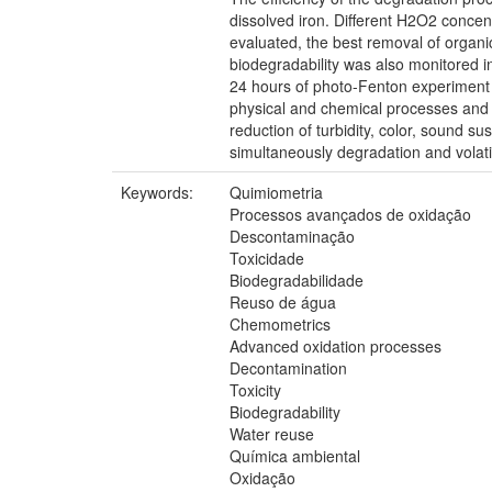
dissolved iron. Different H2O2 conce
evaluated, the best removal of organ
biodegradability was also monitored in
24 hours of photo-Fenton experiment t
physical and chemical processes and ph
reduction of turbidity, color, sound s
simultaneously degradation and volatil
Keywords:
Quimiometria
Processos avançados de oxidação
Descontaminação
Toxicidade
Biodegradabilidade
Reuso de água
Chemometrics
Advanced oxidation processes
Decontamination
Toxicity
Biodegradability
Water reuse
Química ambiental
Oxidação