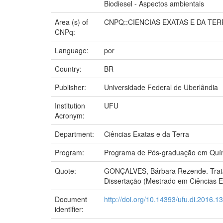
Biodiesel - Aspectos ambientais
Area (s) of
CNPQ::CIENCIAS EXATAS E DA TER
CNPq:
Language:
por
Country:
BR
Publisher:
Universidade Federal de Uberlândia
Institution
UFU
Acronym:
Department:
Ciências Exatas e da Terra
Program:
Programa de Pós-graduação em Quí
Quote:
GONÇALVES, Bárbara Rezende. Tratame
Dissertação (Mestrado em Ciências Ex
Document
http://doi.org/10.14393/ufu.di.2016.1
identifier: