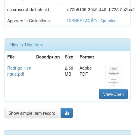
dc.crossref.doibatchid
e72b5109-30b5-440f-b725-5e2ba2
Appears in Collections:
DISSERTAÇÃO - Química
Files in This Item:
File
Description
Size
Format
Rodrigo Hen
2.58
Adobe
rique.pdf
MB
PDF
View/Open
Show simple item record