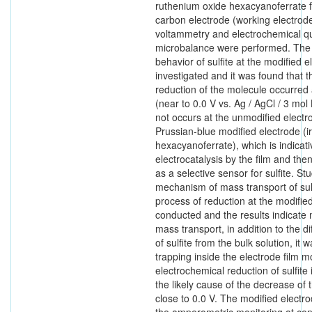
ruthenium oxide hexacyanoferrate f
carbon electrode (working electrode
voltammetry and electrochemical qu
microbalance were performed. The 
behavior of sulfite at the modified 
investigated and it was found that 
reduction of the molecule occurred 
(near to 0.0 V vs. Ag / AgCl / 3 mol 
not occurs at the unmodified electr
Prussian-blue modified electrode (i
hexacyanoferrate), which is indicati
electrocatalysis by the film and then
as a selective sensor for sulfite. Stu
mechanism of mass transport of sulf
process of reduction at the modifie
conducted and the results indicate
mass transport, in addition to the di
of sulfite from the bulk solution, it 
trapping inside the electrode film mo
electrochemical reduction of sulfite i
the likely cause of the decrease of 
close to 0.0 V. The modified electr
the amperometric monitoring at cons