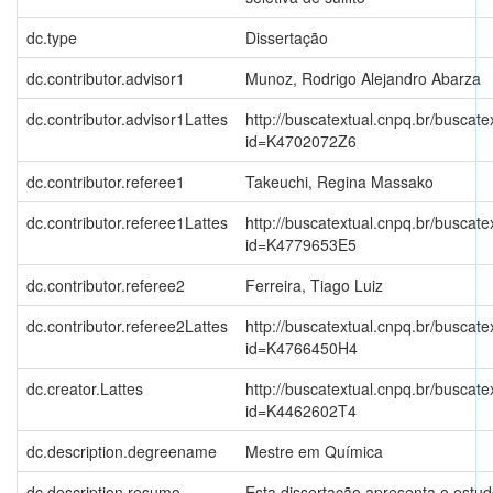
dc.type
Dissertação
dc.contributor.advisor1
Munoz, Rodrigo Alejandro Abarza
dc.contributor.advisor1Lattes
http://buscatextual.cnpq.br/buscate
id=K4702072Z6
dc.contributor.referee1
Takeuchi, Regina Massako
dc.contributor.referee1Lattes
http://buscatextual.cnpq.br/buscate
id=K4779653E5
dc.contributor.referee2
Ferreira, Tiago Luiz
dc.contributor.referee2Lattes
http://buscatextual.cnpq.br/buscate
id=K4766450H4
dc.creator.Lattes
http://buscatextual.cnpq.br/buscate
id=K4462602T4
dc.description.degreename
Mestre em Química
dc.description.resumo
Esta dissertação apresenta o estud