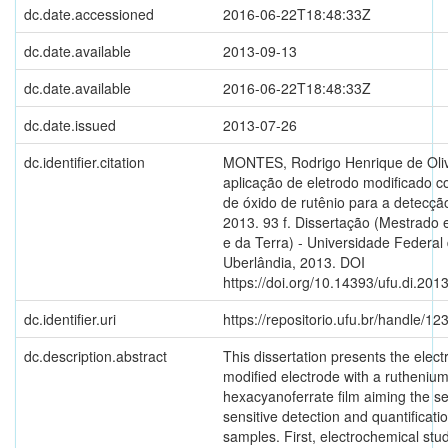
dc.date.accessioned
2016-06-22T18:48:33Z
dc.date.available
2013-09-13
dc.date.available
2016-06-22T18:48:33Z
dc.date.issued
2013-07-26
dc.identifier.citation
MONTES, Rodrigo Henrique de Oliv
aplicação de eletrodo modificado 
de óxido de rutênio para a detecção 
2013. 93 f. Dissertação (Mestrado
e da Terra) - Universidade Federal
Uberlândia, 2013. DOI
https://doi.org/10.14393/ufu.di.201
dc.identifier.uri
https://repositorio.ufu.br/handle/
dc.description.abstract
This dissertation presents the elec
modified electrode with a rutheniu
hexacyanoferrate film aiming the se
sensitive detection and quantification
samples. First, electrochemical stud