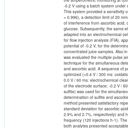
-0.2 V using a batch system under c
This system provided a sensitivity o
= 0.996), a detection limit of 20 m
of interference from ascorbic acid, c
glucose. Subsequently, the same e
adapted into an electrochemical cell 
for flow injection analysis (FIA), ap
potential of -0.2 V, for the determinat
concentrated juice samples. Also in 
was evaluated the multiple pulse 
technique for the simultaneous deter
and ascorbic acid. A sequence of p
optimized (+0.4 V / 300 ms: oxidatio
0.0 V / 60 ms: electrochemical cle
of the electrode surface; -0.2 V / 6
sulfite) was used for the simultane
determination of sulfite and ascorbi
method presented satisfactory repeat
standard deviation for ascorbic acid
2.9% and 2.7%, respectively) and hi
frequency (120 injections h-1). The 
both analytes presented acceptable