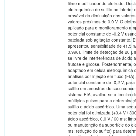
filme modificador do eletrodo. Des
eletroquímica de sulfito no interior
provável da diminuição dos valores
valores próximos de 0,0 V. O eletro
aplicado para o monitoramento am
potencial constante de -0,2 V usa
batelada sob agitação constante. E
apresentou sensibilidade de 41,5 n
0,996), limite de detecção de 20 μ
se livre de interferências de ácido a
frutose e glicose. Posteriormente, 
adaptado em célula eletroquímica do
análises por injeção em fluxo (FIA)
potencial constante de -0,2 V, par
sulfito em amostras de suco conc
sistema FIA, avaliou-se a técnica 
múltiplos pulsos para a determinaç
sulfito e ácido ascórbico. Uma seq
potencial foi otimizada (+0,4 V / 3
ácido ascórbico, 0,0 V / 60 ms: lim
ou manutenção da superfície do ele
ms: redução do sulfito) para deter