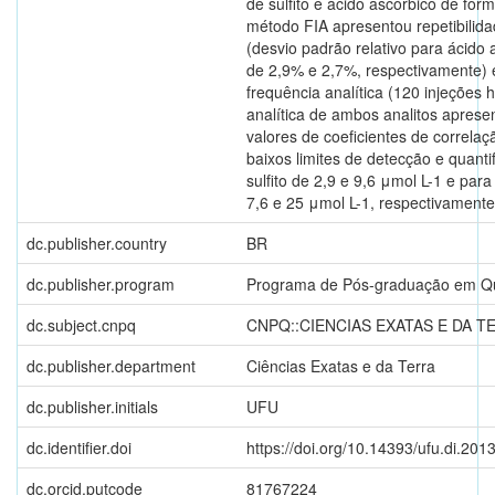
de sulfito e ácido ascórbico de form
método FIA apresentou repetibilidad
(desvio padrão relativo para ácido a
de 2,9% e 2,7%, respectivamente) 
frequência analítica (120 injeções h
analítica de ambos analitos aprese
valores de coeficientes de correlaç
baixos limites de detecção e quanti
sulfito de 2,9 e 9,6 μmol L-1 e par
7,6 e 25 μmol L-1, respectivamente
dc.publisher.country
BR
dc.publisher.program
Programa de Pós-graduação em Q
dc.subject.cnpq
CNPQ::CIENCIAS EXATAS E DA T
dc.publisher.department
Ciências Exatas e da Terra
dc.publisher.initials
UFU
dc.identifier.doi
https://doi.org/10.14393/ufu.di.201
dc.orcid.putcode
81767224