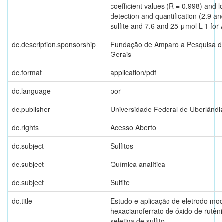
coefficient values (R = 0.998) and lo
detection and quantification (2.9 an
sulfite and 7.6 and 25 μmol L-1 for 
dc.description.sponsorship
Fundação de Amparo a Pesquisa d
Gerais
dc.format
application/pdf
dc.language
por
dc.publisher
Universidade Federal de Uberlândi
dc.rights
Acesso Aberto
dc.subject
Sulfitos
dc.subject
Química analítica
dc.subject
Sulfite
dc.title
Estudo e aplicação de eletrodo mo
hexacianoferrato de óxido de rutên
seletiva de sulfito