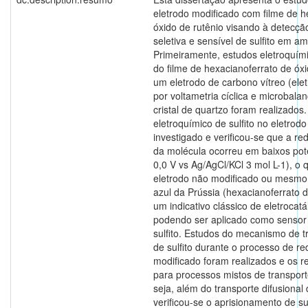
eletrodo modificado com filme de h
óxido de rutênio visando à detecçã
seletiva e sensível de sulfito em a
Primeiramente, estudos eletroquím
do filme de hexacianoferrato de óx
um eletrodo de carbono vítreo (elet
por voltametria cíclica e microbala
cristal de quartzo foram realizado
eletroquímico de sulfito no eletrodo
investigado e verificou-se que a re
da molécula ocorreu em baixos pot
0,0 V vs Ag/AgCl/KCl 3 mol L-1), o
eletrodo não modificado ou mesmo
azul da Prússia (hexacianoferrato d
um indicativo clássico de eletrocatá
podendo ser aplicado como sensor 
sulfito. Estudos do mecanismo de 
de sulfito durante o processo de r
modificado foram realizados e os 
para processos mistos de transpor
seja, além do transporte difusional
verificou-se o aprisionamento de sul