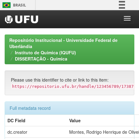
Skip
BRASIL
navigation
Simplifique!
Comunica BR
Participe
Repositório Institucional - Universidade Federal de
Acesso à informação
Uberlândia
Instituto de Química (IQUFU)
Legislação
DISSERTAÇÃO - Química
Canais
Please use this identifier to cite or link to this item:
https://repositorio.ufu.br/handle/123456789/17387
Full metadata record
DC Field
Value
dc.creator
Montes, Rodrigo Henrique de Olive