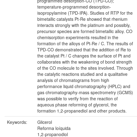
programmed desorption-CO (TPD-CO);
temperature-programmed desorption-
isopropylamine (TPD-IPA). Studies of RTP for the
bimetallic catalysts Pt-Re showed that rhenium
interacts strongly with the platinum and possibly,
precursor species are formed bimetallic alloy. CO
chemisorption experiments resulted in the
formation of the alloys of Pt-Re / C. The results of
TPD-CO demonstrated that the addition of Re to
the catalyst Pt / C changes the surface of Pt and
collaborates with the weakening of bond strength
of the CO molecule to the sites involved. Through
the catalytic reactions studied and a qualitative
analysis of chromatograms from high
performance liquid chromatography (HPLC) and
gas chromatography-mass spectrometry (GCMS)
was possible to verify from the reaction of
aqueous phase reforming of glycerol, the
formation 1,2-propanediol and other products.
Keywords:
Glicerol
Reforma loíquida
1,2-propanodiol