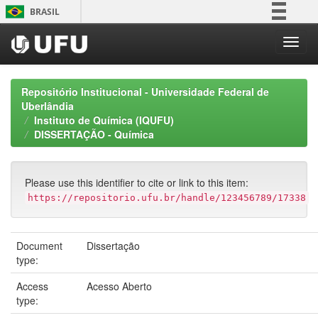
Skip
BRASIL
navigation
Simplifique!
Comunica BR
Participe
Repositório Institucional - Universidade Federal de
Acesso à informação
Uberlândia
Instituto de Química (IQUFU)
Legislação
DISSERTAÇÃO - Química
Canais
Please use this identifier to cite or link to this item:
https://repositorio.ufu.br/handle/123456789/17338
Document
Dissertação
type:
Access
Acesso Aberto
type: