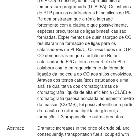
(DTP-CO) e dessorção de isopropilamina à
temperatura programada (DTP-IPA). Os estudos
de RTP para os catalisadores bimetálicos de Pt-
Re demonstraram que o rênio interage
fortemente com a platina e que possivelmente,
espécies precursoras de ligas bimetálicas são
formadas. Experimentos de quimissorção de CO
resultaram na formação de ligas para os
catalisadores de Pt-Re/C. Os resultados de DTP-
CO demonstraram que a adição de Re ao
catalisador de Pt/C altera a superfície da Pt e
colabora com o enfraquecimento da força de
ligação da molécula do CO aos sítios envolvidos.
Através dos testes catalíticos estudados e uma
análise qualitativa dos cromatogramas de
cromatografia líquida de alta eficiência (CLAE) e
cromatografia gasosa acoplada ao espectrômetro
de massas (CG/MS), foi possível verificar a partir
da reação de reforma líquida do glicerol, a
formação 1,2-propanodiol e outros produtos.
Abstract:
Dramatic increases in the price of crude oil, and
consequently, transportation fuels, coupled with