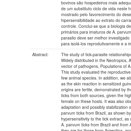
bovinos são hospedeiros mais adequad
de um substituto ciclo de vida neste
mostrado pelo favorecimento do des
hipersensibilidade ao extrato do car
controle. Conclui-se que a biologia 
primários para imaturos de A. parvum
parasito deve ser melhor investigado 
para isolá-los reprodutivamente e a i
Abstract:
The study of tick-parasite relationshi
Widely distributed in the Neotropics,
vector of pathogens. Populations of A
This study evaluated the reproductive
few animal species. In addition, we al
as the skin reaction in sensitized gui
origins are fertile, demonstrated by t
ticks from both sources, given the hi
female on these hosts. It was also ob
adaptation and possibly stabilization o
parvum ticks from Brazil, as shown by
hypersensitivity to the tick extract, a
A. parvum ticks from Brazil and from A
they are for those from Argentina, and