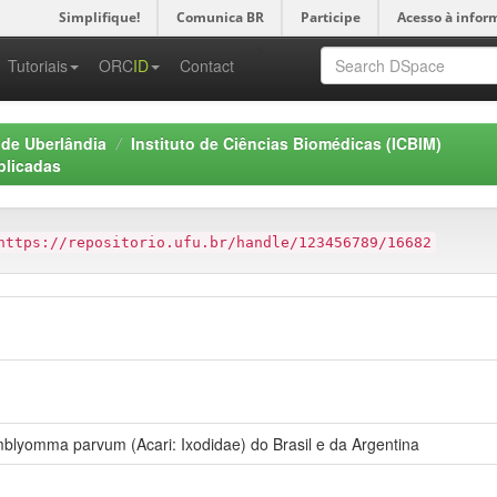
Simplifique!
Comunica BR
Participe
Acesso à infor
-->
Tutoriais
ORC
ID
Contact
 de Uberlândia
Instituto de Ciências Biomédicas (ICBIM)
plicadas
https://repositorio.ufu.br/handle/123456789/16682
blyomma parvum (Acari: Ixodidae) do Brasil e da Argentina