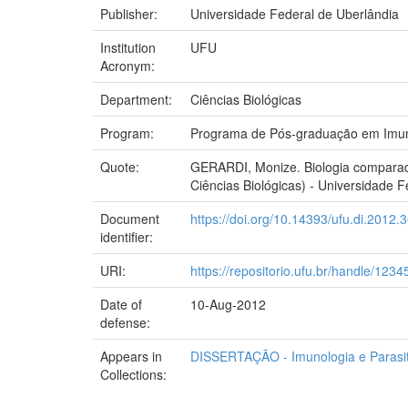
Publisher:
Universidade Federal de Uberlândia
Institution
UFU
Acronym:
Department:
Ciências Biológicas
Program:
Programa de Pós-graduação em Imuno
Quote:
GERARDI, Monize. Biologia comparada
Ciências Biológicas) - Universidade F
Document
https://doi.org/10.14393/ufu.di.2012.
identifier:
URI:
https://repositorio.ufu.br/handle/12
Date of
10-Aug-2012
defense:
Appears in
DISSERTAÇÃO - Imunologia e Parasit
Collections: