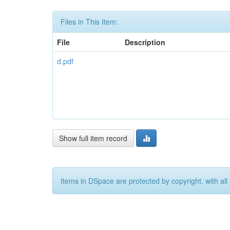
Files in This Item:
File
Description
d.pdf
Show full item record
Items in DSpace are protected by copyright, with all 