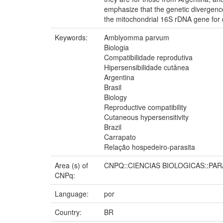
emphasize that the genetic divergence
the mitochondrial 16S rDNA gene for di
Keywords:
Amblyomma parvum
Biologia
Compatibilidade reprodutiva
Hipersensibilidade cutânea
Argentina
Brasil
Biology
Reproductive compatibility
Cutaneous hypersensitivity
Brazil
Carrapato
Relação hospedeiro-parasita
Area (s) of
CNPQ::CIENCIAS BIOLOGICAS::PA
CNPq:
Language:
por
Country:
BR