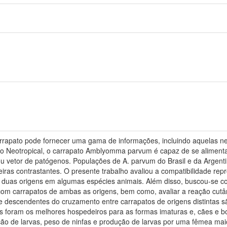
rrapato pode fornecer uma gama de informações, incluindo aquelas ne
ção Neotropical, o carrapato Amblyomma parvum é capaz de se alimenta
/ou vetor de patógenos. Populações de A. parvum do Brasil e da Argenti
iras contrastantes. O presente trabalho avaliou a compatibilidade repr
as duas origens em algumas espécies animais. Além disso, buscou-se
 com carrapatos de ambas as origens, bem como, avaliar a reação cutâ
ue descendentes do cruzamento entre carrapatos de origens distintas s
as foram os melhores hospedeiros para as formas imaturas e, cães e b
ão de larvas, peso de ninfas e produção de larvas por uma fêmea mai