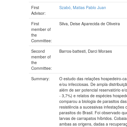
First
Szabó, Matias Pablo Juan
Advisor:
First
Silva, Deise Aparecida de Oliveira
member of
the
Committee:
Second
Barros-battesti, Darci Moraes
member of
the
Committee:
Summary:
O estudo das relações hospedeiro-ca
e/ou infecciosas. De ampla distribui
além de ser potencial reservatório e
- 3,7%) e relatos de espécies hospede
comparou a biologia de parasitos d
resistência a sucessivas infestações
parasitos do Brasil. Foi observado q
larvas de carrapatos híbridos. Cobai
ambas as origens, dadas a recuperaç