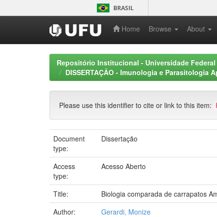
Skip
BRASIL
navigation
Home
Browse
About
Repositório Institucional - Universidade Federal
DISSERTAÇÃO - Imunologia e Parasitologia A
Please use this identifier to cite or link to this item:
Document
Dissertação
type:
Access
Acesso Aberto
type:
Title:
Biologia comparada de carrapatos Am
Author:
Gerardi, Monize