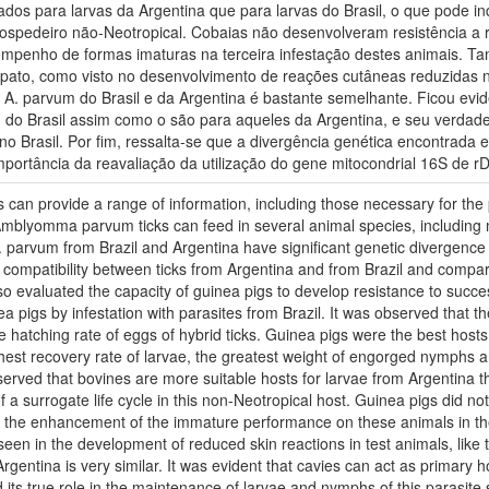
os para larvas da Argentina que para larvas do Brasil, o que pode i
 hospedeiro não-Neotropical. Cobaias não desenvolveram resistência a 
empenho de formas imaturas na terceira infestação destes animais. 
rapato, como visto no desenvolvimento de reações cutâneas reduzidas
de A. parvum do Brasil e da Argentina é bastante semelhante. Ficou e
 do Brasil assim como o são para aqueles da Argentina, e seu verdade
no Brasil. Por fim, ressalta-se que a divergência genética encontrada 
mportância da reavaliação da utilização do gene mitocondrial 16S de r
ps can provide a range of information, including those necessary for the 
 Amblyomma parvum ticks can feed in several animal species, including 
. parvum from Brazil and Argentina have significant genetic divergence 
 compatibility between ticks from Argentina and from Brazil and compar
so evaluated the capacity of guinea pigs to develop resistance to succes
nea pigs by infestation with parasites from Brazil. It was observed that 
he hatching rate of eggs of hybrid ticks. Guinea pigs were the best hos
ghest recovery rate of larvae, the greatest weight of engorged nymphs
served that bovines are more suitable hosts for larvae from Argentina t
f a surrogate life cycle in this non-Neotropical host. Guinea pigs did no
 the enhancement of the immature performance on these animals in the t
s seen in the development of reduced skin reactions in test animals, like
rgentina is very similar. It was evident that cavies can act as primary 
 its true role in the maintenance of larvae and nymphs of this parasite s