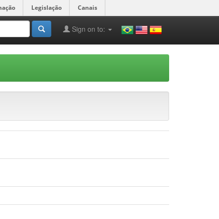
mação
Legislação
Canais
Sign on to: