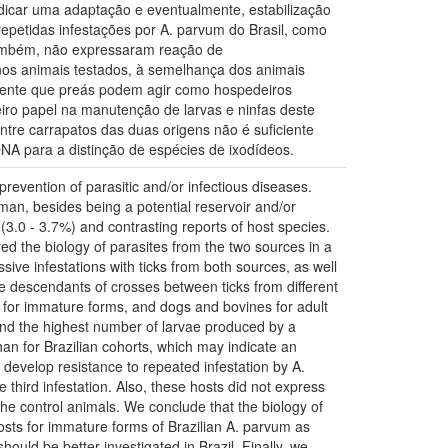
ndicar uma adaptação e eventualmente, estabilização
repetidas infestações por A. parvum do Brasil, como
Também, não expressaram reação de
 nos animais testados, à semelhança dos animais
vidente que preás podem agir como hospedeiros
iro papel na manutenção de larvas e ninfas deste
entre carrapatos das duas origens não é suficiente
DNA para a distinção de espécies de ixodídeos.
prevention of parasitic and/or infectious diseases.
man, besides being a potential reservoir and/or
(3.0 - 3.7%) and contrasting reports of host species.
ed the biology of parasites from the two sources in a
sive infestations with ticks from both sources, as well
the descendants of crosses between ticks from different
ts for immature forms, and dogs and bovines for adult
 and the highest number of larvae produced by a
han for Brazilian cohorts, which may indicate an
t develop resistance to repeated infestation by A.
hird infestation. Also, these hosts did not express
 the control animals. We conclude that the biology of
hosts for immature forms of Brazilian A. parvum as
hould be better investigated in Brazil. Finally, we