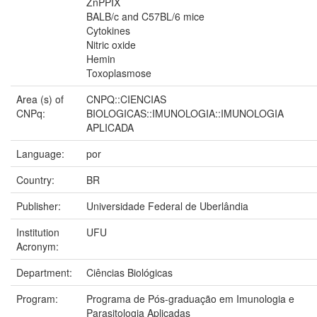
ZnPPIX
BALB/c and C57BL/6 mice
Cytokines
Nitric oxide
Hemin
Toxoplasmose
Area (s) of
CNPQ::CIENCIAS
CNPq:
BIOLOGICAS::IMUNOLOGIA::IMUNOLOGIA
APLICADA
Language:
por
Country:
BR
Publisher:
Universidade Federal de Uberlândia
Institution
UFU
Acronym:
Department:
Ciências Biológicas
Program:
Programa de Pós-graduação em Imunologia e
Parasitologia Aplicadas