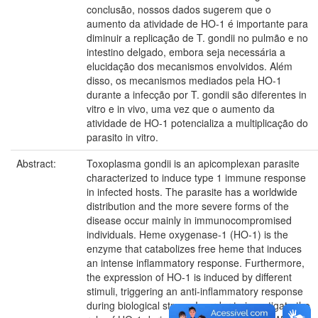
conclusão, nossos dados sugerem que o
aumento da atividade de HO-1 é importante para
diminuir a replicação de T. gondii no pulmão e no
intestino delgado, embora seja necessária a
elucidação dos mecanismos envolvidos. Além
disso, os mecanismos mediados pela HO-1
durante a infecção por T. gondii são diferentes in
vitro e in vivo, uma vez que o aumento da
atividade de HO-1 potencializa a multiplicação do
parasito in vitro.
Abstract:
Toxoplasma gondii is an apicomplexan parasite
characterized to induce type 1 immune response
in infected hosts. The parasite has a worldwide
distribution and the more severe forms of the
disease occur mainly in immunocompromised
individuals. Heme oxygenase-1 (HO-1) is the
enzyme that catabolizes free heme that induces
an intense inflammatory response. Furthermore,
the expression of HO-1 is induced by different
stimuli, triggering an anti-inflammatory response
during biological stress. In order to investigate the