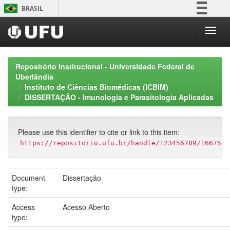
Skip
BRASIL
navigation
Simplifique!
Comunica BR
Participe
Repositório Institucional - Universidade Federal de
Acesso à informação
Uberlândia
Instituto de Ciências Biomédicas (ICBIM)
Legislação
DISSERTAÇÃO - Imunologia e Parasitologia Aplicadas
Canais
Please use this identifier to cite or link to this item:
https://repositorio.ufu.br/handle/123456789/16675
Document
Dissertação
type:
Access
Acesso Aberto
type: