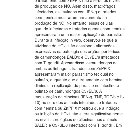
o tratamento com ZnPPIX não alterou os níveis
de produção de NO. Além disso, macrófagos
infectados, estimulados com IFN-g e tratados
com hemina mostraram um aumento na
produção de NO. No entanto, essas células
quando infectadas e tratadas apenas com hemina
apresentaram uma maior replicação do parasito.
Durante a infecção in vivo, observou-se que a
atividade de HO-1 não ocasionou alterações
expressivas na patologia dos órgãos periféricos
de camundongos BALB/c e C57BL/6 infectados
com T. gondii. Apesar disso, camundongos de
ambas as linhagens tratados com ZnPPIX
apresentaram maior parasitismo tecidual no
pulmão, enquanto que o tratamento com hemina
diminuiu a replicação do parasito no intestino e
pulmão de camundongos C57BL/6. A
mensuração de citocinas (IFN-g, TNF, TGF-b e IL-
10) no soro dos animais infectados e tratados
com hemina ou ZnPPIX mostrou que a indução
ou inibição de HO-1 não altera significativamente
os níveis sorológicos de citocinas nos animais
BALB/c e C57BL/6 infectados com T. gondii.. Em