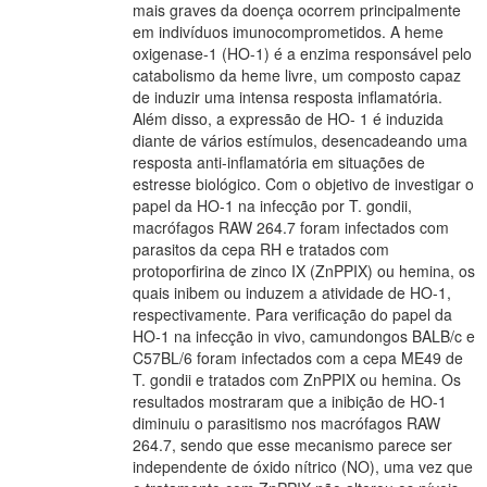
mais graves da doença ocorrem principalmente
em indivíduos imunocomprometidos. A heme
oxigenase-1 (HO-1) é a enzima responsável pelo
catabolismo da heme livre, um composto capaz
de induzir uma intensa resposta inflamatória.
Além disso, a expressão de HO- 1 é induzida
diante de vários estímulos, desencadeando uma
resposta anti-inflamatória em situações de
estresse biológico. Com o objetivo de investigar o
papel da HO-1 na infecção por T. gondii,
macrófagos RAW 264.7 foram infectados com
parasitos da cepa RH e tratados com
protoporfirina de zinco IX (ZnPPIX) ou hemina, os
quais inibem ou induzem a atividade de HO-1,
respectivamente. Para verificação do papel da
HO-1 na infecção in vivo, camundongos BALB/c e
C57BL/6 foram infectados com a cepa ME49 de
T. gondii e tratados com ZnPPIX ou hemina. Os
resultados mostraram que a inibição de HO-1
diminuiu o parasitismo nos macrófagos RAW
264.7, sendo que esse mecanismo parece ser
independente de óxido nítrico (NO), uma vez que