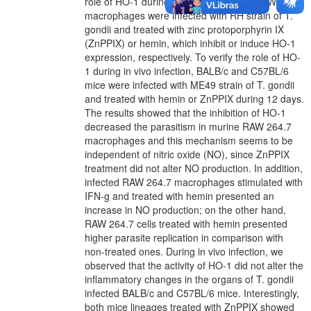
role of HO-1 during T. gondii infection, RAW 264.7
macrophages were infected with RH strain of T.
gondii and treated with zinc protoporphyrin IX
(ZnPPIX) or hemin, which inhibit or induce HO-1
expression, respectively. To verify the role of HO-
1 during in vivo infection, BALB/c and C57BL/6
mice were infected with ME49 strain of T. gondii
and treated with hemin or ZnPPIX during 12 days.
The results showed that the inhibition of HO-1
decreased the parasitism in murine RAW 264.7
macrophages and this mechanism seems to be
independent of nitric oxide (NO), since ZnPPIX
treatment did not alter NO production. In addition,
infected RAW 264.7 macrophages stimulated with
IFN-g and treated with hemin presented an
increase in NO production; on the other hand,
RAW 264.7 cells treated with hemin presented
higher parasite replication in comparison with
non-treated ones. During in vivo infection, we
observed that the activity of HO-1 did not alter the
inflammatory changes in the organs of T. gondii
infected BALB/c and C57BL/6 mice. Interestingly,
both mice lineages treated with ZnPPIX showed