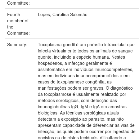
Committee:
Fourth
Lopes, Carolina Salomão
member of
the
Committee:
Summary:
Toxoplasma gondii é um parasito intracelular que
infecta virtualmente todos os animais de sangue
quente, incluindo a espécie humana. Nestes
hospedeiros, a infecção geralmente é
assintomática em indivíduos imunocompetentes,
mas em indivíduos imunocomprometidos e em
casos de toxoplasmose congênita, as
manifestações podem ser graves. O diagnóstico
da toxoplasmose é usualmente realizado por
métodos sorológicos, com detecção das
imunoglobulinas IgG, IgM e IgA em amostras
biológicas. As técnicas sorológicas atuais
detectam a exposição ao parasito, mas não
apresentam capacidade de diferenciar as vias de
infecção, as quais podem ocorrer por ingestão de
oocistos ou de cistos teciduais, dificultando a