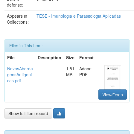
defense:
Appears in
TESE - Imunologia e Parasitologia Aplicadas
Collections:
Files in This Item:
File
Description
Size
Format
NovasAborda
1.81
Adobe
gensAntigeni
MB
PDF
cas.pdf
View/Open
Show full item record