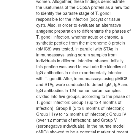
women. Altogether, these findings demonstrate
the usefulness of the CCp5A protein as a new tool
to identify the parasite stage of T. gondii
responsible for the infection (oocyst or tissue
cyst). Also, in order to evaluate an alternative
antigenic preparation to differentiate the phases of
T. gondii infection, whether acute or chronic, a
synthetic peptide from the microneme 8 protein
(pMIC8) was tested, in parallel with STAg in
immunoassays, using serum samples from
individuals in different infection phases. Initially,
this peptide was used to evaluate the kinetics of
IgG antibodies in mice experimentally infected
with T. gondii. After, immunoassays using pMIC8
and STAg were conducted to detect IgM, IgA and
IgG antibodies in 124 human serum samples
divided into five groups, according to the phase of
T. gondii infection: Group I (up to 4 months of
infection); Group II (5 to 8 months of infection);
Group III (9 to 12 months of infection); Group IV
(over 12 months of infection); and Group V
(seronegative individuals). In the murine model,
pMIC8 showed to be a potential marker of recent