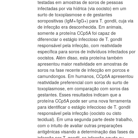
testadas em amostras de soros de pessoas
infectadas por via hídrica (via oocisto) em um
surto de toxoplasmose e de gestantes
soropositivas (IgM+/IgG+) para T. gondii, cuja via
de infecção era desconhecida. Em animais,
somente a proteína CCp5A foi capaz de
diferenciar o estágio infeccioso de T. gondii
responsável pela infecção, com reatividade
específica para soros de indivíduos infectados por
oocistos. Além disso, esta proteína também
apresentou maior reatividade em amostras de
soros na fase recente de infecção em porcos e
camundongos. Em humanos, CCp5A apresentou
reatividade preferencial com soros do surto de
toxoplasmose, em comparação com soros das
gestantes. Esses resultados indicam que a
proteína CCp5A pode ser uma nova ferramenta
para identificar o estágio infeccioso de T. gondii
responsável pela infecção (oocisto ou cisto
tecidual). Em uma segunda parte deste trabalho,
com o intuito de avaliar outras preparações
antigênicas visando a determinação das fases da
infecção por T. gondii, se infecção aguda ou