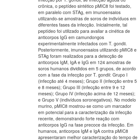
crônica, o peptídeo sintético pMIC8 foi testado,
em paralelo com STAg, em imunoensaios
utilizando-se amostras de soros de indivíduos em
diferentes fases da infecção. Inicialmente, tal
peptídeo foi utilizado para avaliar a cinética de
anticorpos IgG em camundongos
experimentalmente infectados com T. gondii.
Posteriormente, imunoensaios utilizando pMIC8 e
STAg foram realizados para a detecção de
anticorpos IgM, IgA e IgG em 124 amostras de
soros humanos divididos em 5 grupos, de acordo
com a fase da infecção por T. gondii: Grupo I
(infecção até 4 meses); Grupo II (infecção entre 5
e 8 meses); Grupo III (infecção entre 9 e 12
meses); Grupo IV (infecção acima de 12 meses);
e Grupo V (indivíduos soronegativos). No modelo
murino, pMIC8 mostrou-se como um marcador
em potencial para a caracterização da infecção
recente, demonstrando forte reação com
anticorpos IgG na fase precoce da infecção. Em
humanos, anticorpos IgM e IgA contra pMIC8
apresentaram melhor caracterização do tempo de