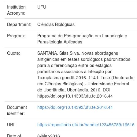
Institution
UFU
Acronym:
Department:
Ciências Biológicas
Program:
Programa de Pós-graduação em Imunologia e
Parasitologia Aplicadas
Quote:
SANTANA, Silas Silva. Novas abordagens
antigênicas em testes sorológicos padronizados
para a diferenciação entre os estágios
parasitários associados à infecção por
Toxoplasma gondii. 2016. 114 f. Tese (Doutorado
em Ciências Biológicas) - Universidade Federal
de Uberlândia, Uberlândia, 2016. DOI
https://doi.org/10.14393/ufu.te.2016.44
Document
https://doi.org/10.14393/ufu.te.2016.44
identifier:
URI:
https://repositorio.ufu.br/handle/123456789/16616
Date of
8-Mar-2016