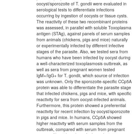
oocyst/sporozoite of T. gondii were evaluated in
serological tests to differentiate infections
occurring by ingestion of oocysts or tissue cysts.
The reactivity of these two recombinant proteins
was assessed, in parallel with soluble Toxoplasma
antigen (STAg), against panels of serum samples
from animals (chickens, pigs and mice) naturally
or experimentally infected by different infective
stages of the parasite. Also, we tested sera from
humans who have been infected by oocyst during
a well-characterized toxoplasmosis outbreak, as
well as sera from pregnant women tested
IgM+/IgG+ for T. gondii, which source of infection
was unknown. Only the sporozoite-specific CCp5A
protein was able to differentiate the parasite stage
that infected chickens, pigs and mice, with specific
reactivity for sera from oocyst-infected animals.
Furthermore, this protein showed a preferential
reactivity for recent infection by oocyst/sporozoite
in pigs and mice. In humans, CCp5A showed
higher reactivity with serum samples from the
outbreak, compared with serum from pregnant