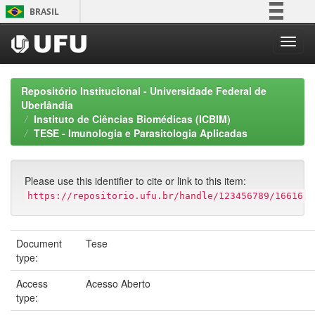
Skip
BRASIL
navigation
Simplifique!
Comunica BR
Participe
Repositório Institucional - Universidade Federal de
Acesso à informação
Uberlândia
Instituto de Ciências Biomédicas (ICBIM)
Legislação
TESE - Imunologia e Parasitologia Aplicadas
Canais
Please use this identifier to cite or link to this item:
https://repositorio.ufu.br/handle/123456789/16616
Document
Tese
type:
Access
Acesso Aberto
type: