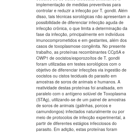
implementação de medidas preventivas para
controlar e reduzir a infecção por T. gondii. Além
disso, tais técnicas sorológicas não apresentam a
possibilidade de diferenciar infecção aguda de
infecção crônica, o que limita a determinação da
fase da infecção, principalmente em indivíduos
imunocomprometidos e em gestantes, além dos
casos de toxoplasmose congênita. No presente
trabalho, as proteínas recombinantes CCp5A e
OWP1 de oocistos/esporozoítos de T. gondii
foram utilizadas em testes sorológicos com o
objetivo de diferenciar infecções via ingestão de
oocistos ou cistos teciduais do parasito em
amostras de soros de animais e humanos. A
reatividade destas proteínas foi analisada, em
paralelo com o antígeno solúvel de Toxoplasma
(STAg), utilizando-se de um painel de amostras
de soros de animais (galinhas, porcos e
camundongos) infectados naturalmente ou por
meio de protocolos de infecção experimental, a
partir de diferentes estágios infecciosos do
parasito. Em adição, estas proteínas foram