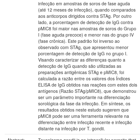
infecção em amostras de soros de fase aguda
(até 12 meses de infecção), quando comparados
aos anticorpos dirigidos contra STAg. Por outro
lado, a porcentagem de detecção de IgG contra
pMIC8 foi maior nas amostras de soros do Grupo
I (fase aguda precoce) e menor nas do grupo IV
(fase crônica). Este padrão foi inverso ao
observado com STAg, que apresentou menor
porcentagem de detecção de IgG no grupo I.
Visando caracterizar as diferenças quanto a
detecção de IgG quando são utilizadas as
preparações antigênicas STAg e pMIC8, foi
calculada a razão entre os valores dos Índices
ELISA de IgG obtidos nas reações com estes dois
antígenos (Razão STAg/pMIC8), que demonstrou
ser um parâmetro importante na diferenciação
sorológica da fase da infecção. Em síntese, os
resultados obtidos neste estudo sugerem que
pMIC8 pode ser uma ferramenta relevante na
diferenciação entre infecção recente e infecção
distante na infecção por T. gondii.
Abstract:
Toxoplasma gondii is an intracellular parasite that