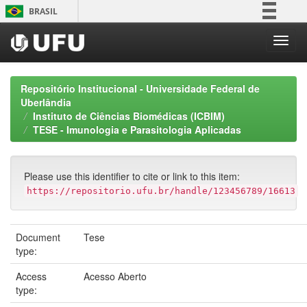
Skip
BRASIL
navigation
Simplifique!
Comunica BR
Participe
Repositório Institucional - Universidade Federal de
Acesso à informação
Uberlândia
Instituto de Ciências Biomédicas (ICBIM)
Legislação
TESE - Imunologia e Parasitologia Aplicadas
Canais
Please use this identifier to cite or link to this item:
https://repositorio.ufu.br/handle/123456789/16613
Document
Tese
type:
Access
Acesso Aberto
type: