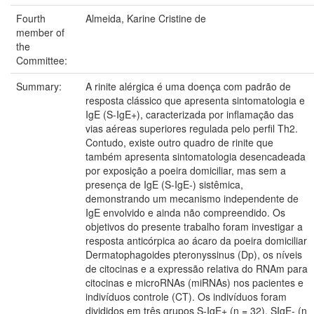
Fourth
Almeida, Karine Cristine de
member of
the
Committee:
Summary:
A rinite alérgica é uma doença com padrão de
resposta clássico que apresenta sintomatologia e
IgE (S-IgE+), caracterizada por inflamação das
vias aéreas superiores regulada pelo perfil Th2.
Contudo, existe outro quadro de rinite que
também apresenta sintomatologia desencadeada
por exposição a poeira domiciliar, mas sem a
presença de IgE (S-IgE-) sistêmica,
demonstrando um mecanismo independente de
IgE envolvido e ainda não compreendido. Os
objetivos do presente trabalho foram investigar a
resposta anticórpica ao ácaro da poeira domiciliar
Dermatophagoides pteronyssinus (Dp), os níveis
de citocinas e a expressão relativa do RNAm para
citocinas e microRNAs (miRNAs) nos pacientes e
indivíduos controle (CT). Os indivíduos foram
divididos em três grupos S-IgE+ (n = 32), SIgE- (n