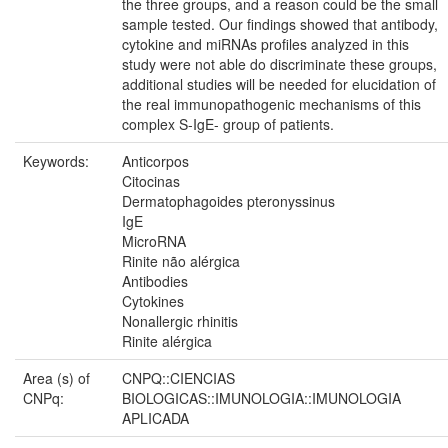
the three groups, and a reason could be the small
sample tested. Our findings showed that antibody,
cytokine and miRNAs profiles analyzed in this
study were not able do discriminate these groups,
additional studies will be needed for elucidation of
the real immunopathogenic mechanisms of this
complex S-IgE- group of patients.
Keywords:
Anticorpos
Citocinas
Dermatophagoides pteronyssinus
IgE
MicroRNA
Rinite não alérgica
Antibodies
Cytokines
Nonallergic rhinitis
Rinite alérgica
Area (s) of
CNPQ::CIENCIAS
CNPq:
BIOLOGICAS::IMUNOLOGIA::IMUNOLOGIA
APLICADA