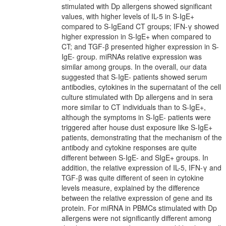
stimulated with Dp allergens showed significant
values, with higher levels of IL-5 in S-IgE+
compared to S-IgEand CT groups; IFN-γ showed
higher expression in S-IgE+ when compared to
CT; and TGF-β presented higher expression in S-
IgE- group. miRNAs relative expression was
similar among groups. In the overall, our data
suggested that S-IgE- patients showed serum
antibodies, cytokines in the supernatant of the cell
culture stimulated with Dp allergens and in sera
more similar to CT individuals than to S-IgE+,
although the symptoms in S-IgE- patients were
triggered after house dust exposure like S-IgE+
patients, demonstrating that the mechanism of the
antibody and cytokine responses are quite
different between S-IgE- and SIgE+ groups. In
addition, the relative expression of IL-5, IFN-γ and
TGF-β was quite different of seen in cytokine
levels measure, explained by the difference
between the relative expression of gene and its
protein. For miRNA in PBMCs stimulated with Dp
allergens were not significantly different among