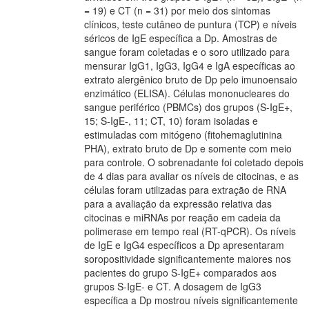
= 19) e CT (n = 31) por meio dos sintomas
clínicos, teste cutâneo de puntura (TCP) e níveis
séricos de IgE específica a Dp. Amostras de
sangue foram coletadas e o soro utilizado para
mensurar IgG1, IgG3, IgG4 e IgA específicas ao
extrato alergênico bruto de Dp pelo imunoensaio
enzimático (ELISA). Células mononucleares do
sangue periférico (PBMCs) dos grupos (S-IgE+,
15; S-IgE-, 11; CT, 10) foram isoladas e
estimuladas com mitógeno (fitohemaglutinina
PHA), extrato bruto de Dp e somente com meio
para controle. O sobrenadante foi coletado depois
de 4 dias para avaliar os níveis de citocinas, e as
células foram utilizadas para extração de RNA
para a avaliação da expressão relativa das
citocinas e miRNAs por reação em cadeia da
polimerase em tempo real (RT-qPCR). Os níveis
de IgE e IgG4 específicos a Dp apresentaram
soropositividade significantemente maiores nos
pacientes do grupo S-IgE+ comparados aos
grupos S-IgE- e CT. A dosagem de IgG3
específica a Dp mostrou níveis significantemente