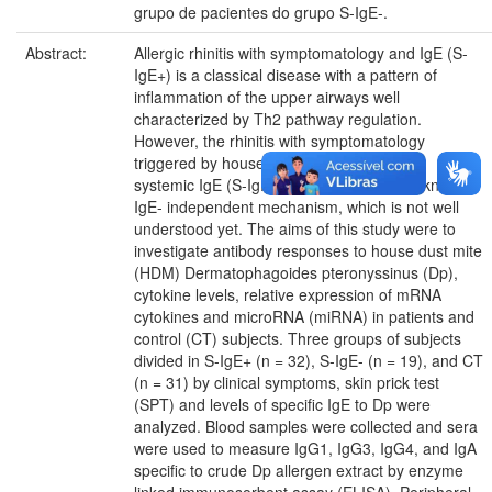
grupo de pacientes do grupo S-IgE-.
Abstract:
Allergic rhinitis with symptomatology and IgE (S-
IgE+) is a classical disease with a pattern of
inflammation of the upper airways well
characterized by Th2 pathway regulation.
However, the rhinitis with symptomatology
triggered by house dust exposure and no
systemic IgE (S-IgE-) is involved by an unknown
IgE- independent mechanism, which is not well
understood yet. The aims of this study were to
investigate antibody responses to house dust mite
(HDM) Dermatophagoides pteronyssinus (Dp),
cytokine levels, relative expression of mRNA
cytokines and microRNA (miRNA) in patients and
control (CT) subjects. Three groups of subjects
divided in S-IgE+ (n = 32), S-IgE- (n = 19), and CT
(n = 31) by clinical symptoms, skin prick test
(SPT) and levels of specific IgE to Dp were
analyzed. Blood samples were collected and sera
were used to measure IgG1, IgG3, IgG4, and IgA
specific to crude Dp allergen extract by enzyme
linked immunosorbent assay (ELISA). Peripheral