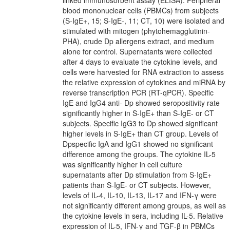
blood mononuclear cells (PBMCs) from subjects
(S-IgE+, 15; S-IgE-, 11; CT, 10) were isolated and
stimulated with mitogen (phytohemagglutinin-
PHA), crude Dp allergens extract, and medium
alone for control. Supernatants were collected
after 4 days to evaluate the cytokine levels, and
cells were harvested for RNA extraction to assess
the relative expression of cytokines and miRNA by
reverse transcription PCR (RT-qPCR). Specific
IgE and IgG4 anti- Dp showed seropositivity rate
significantly higher in S-IgE+ than S-IgE- or CT
subjects. Specific IgG3 to Dp showed significant
higher levels in S-IgE+ than CT group. Levels of
Dpspecific IgA and IgG1 showed no significant
difference among the groups. The cytokine IL-5
was significantly higher in cell culture
supernatants after Dp stimulation from S-IgE+
patients than S-IgE- or CT subjects. However,
levels of IL-4, IL-10, IL-13, IL-17 and IFN-γ were
not significantly different among groups, as well as
the cytokine levels in sera, including IL-5. Relative
expression of IL-5, IFN-γ and TGF-β in PBMCs