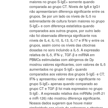
maiores no grupo S-IgE+ somente quando
comparada ao grupo CT. Níveis de IgA e IgG1
não apresentaram diferença significante entre os
grupos. Se por um lado os níveis de IL-5 no
sobrenadante de cultura foram maiores no grupo
S-IgE+ e com diferença estatística quando
comparados aos outros grupos, por outro lado
não foi observada diferença significante nos
níveis de IL-4, IL-10, IL-13, IL-17 e IFN-γ entre os
grupos, assim como os níveis das citocinas
dosadas no soro incluindo a IL-5. A expressão
relativa de IL-5, IFN-γ, TGF-β e miRNA em
PBMCs estimuladas com alérgenos de Dp
mostrou valores significantes, com valores de IL-5
aumentados no grupo S-IgE+ quando
comparados aos valores dos grupos S-IgE- e CT;
IFN-γ apresentou valor maior e significante no
grupo S-IgE+ apenas quando comparado ao
grupo CT e TGF-β foi mais expressivo no grupo
S-IgE-. A expressão relativa dos miRNAs (miR-21
e miR-126) não mostrou diferença significante.
Nossos dados sugerem que houve maior
similaridade nos níveis de anticorpos e citocinas