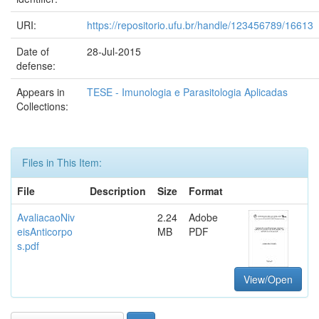
URI:
https://repositorio.ufu.br/handle/123456789/16613
Date of
28-Jul-2015
defense:
Appears in
TESE - Imunologia e Parasitologia Aplicadas
Collections:
Files in This Item:
File
Description
Size
Format
AvaliacaoNiv
2.24
Adobe
eisAnticorpo
MB
PDF
s.pdf
View/Open