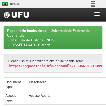
Skip
BRASIL
navigation
Simplifique!
Comunica BR
Participe
Repositório Institucional - Universidade Federal de
Acesso à informação
Uberlândia
Instituto de História (INHIS)
Legislação
DISSERTAÇÃO - História
Canais
Please use this identifier to cite or link to this item:
https://repositorio.ufu.br/handle/123456789/16499
Document
Dissertação
type:
Access
Acesso Aberto
type: