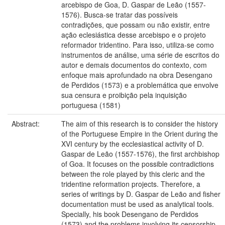
arcebispo de Goa, D. Gaspar de Leão (1557-
1576). Busca-se tratar das possíveis
contradições, que possam ou não existir, entre
ação eclesiástica desse arcebispo e o projeto
reformador tridentino. Para isso, utiliza-se como
instrumentos de análise, uma série de escritos do
autor e demais documentos do contexto, com
enfoque mais aprofundado na obra Desengano
de Perdidos (1573) e a problemática que envolve
sua censura e proibição pela inquisição
portuguesa (1581)
Abstract:
The aim of this research is to consider the history
of the Portuguese Empire in the Orient during the
XVI century by the ecclesiastical activity of D.
Gaspar de Leão (1557-1576), the first archbishop
of Goa. It focuses on the possible contradictions
between the role played by this cleric and the
tridentine reformation projects. Therefore, a
series of writings by D. Gaspar de Leão and fisher
documentation must be used as analytical tools.
Specially, his book Desengano de Perdidos
(1573) and the problems involving its censorship