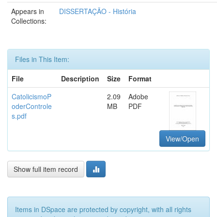
Appears in
DISSERTAÇÃO - História
Collections:
Files in This Item:
File
Description
Size
Format
CatolicismoP
2.09
Adobe
oderControle
MB
PDF
s.pdf
View/Open
Show full item record
Items in DSpace are protected by copyright, with all rights