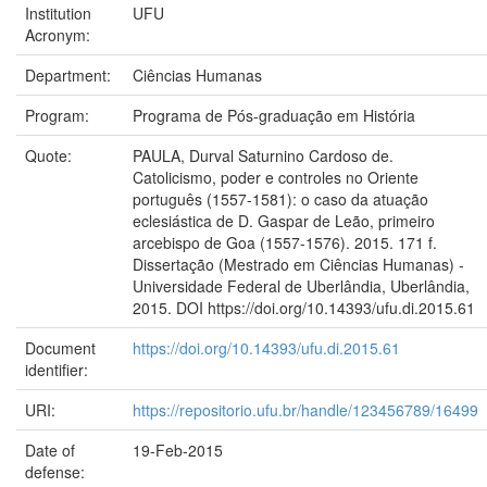
Institution
UFU
Acronym:
Department:
Ciências Humanas
Program:
Programa de Pós-graduação em História
Quote:
PAULA, Durval Saturnino Cardoso de.
Catolicismo, poder e controles no Oriente
português (1557-1581): o caso da atuação
eclesiástica de D. Gaspar de Leão, primeiro
arcebispo de Goa (1557-1576). 2015. 171 f.
Dissertação (Mestrado em Ciências Humanas) -
Universidade Federal de Uberlândia, Uberlândia,
2015. DOI https://doi.org/10.14393/ufu.di.2015.61
Document
https://doi.org/10.14393/ufu.di.2015.61
identifier:
URI:
https://repositorio.ufu.br/handle/123456789/16499
Date of
19-Feb-2015
defense: