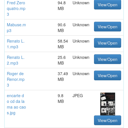
Fred Zero
94.8
Unknown
View/Open
quatro.mp
MB
3
Mabuse.m
90.6
Unknown
View/Open
p3
MB
Renato L.
58.54
Unknown
View/Open
1.mp3
MB
Renato L.
25.6
Unknown
View/Open
2.mp3
MB
Roger de
37.49
Unknown
View/Open
Renor.mp
MB
3
encarte d
9.8
JPEG
o cd da la
MB
ma ao cao
s.jpg
View/Open