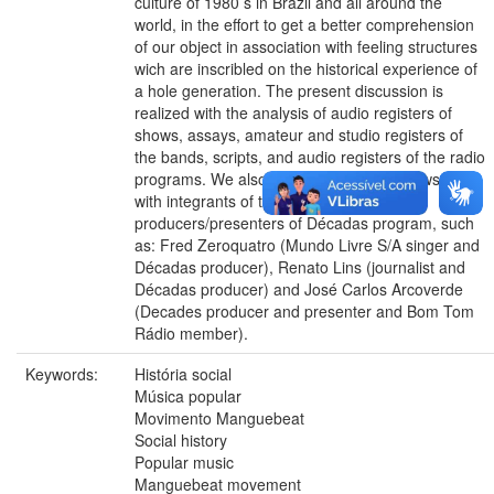
culture of 1980 s in Brazil and all around the
world, in the effort to get a better comprehension
of our object in association with feeling structures
wich are inscribled on the historical experience of
a hole generation. The present discussion is
realized with the analysis of audio registers of
shows, assays, amateur and studio registers of
the bands, scripts, and audio registers of the radio
programs. We also use particular interviews done
with integrants of the bands and the
producers/presenters of Décadas program, such
as: Fred Zeroquatro (Mundo Livre S/A singer and
Décadas producer), Renato Lins (journalist and
Décadas producer) and José Carlos Arcoverde
(Decades producer and presenter and Bom Tom
Rádio member).
Keywords:
História social
Música popular
Movimento Manguebeat
Social history
Popular music
Manguebeat movement