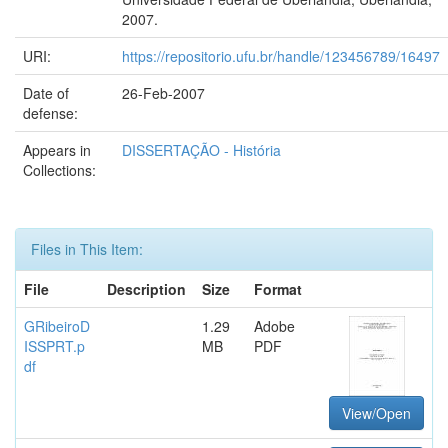
2007.
URI:
https://repositorio.ufu.br/handle/123456789/16497
Date of
26-Feb-2007
defense:
Appears in
DISSERTAÇÃO - História
Collections:
Files in This Item:
File
Description
Size
Format
GRibeiroD
1.29
Adobe
ISSPRT.p
MB
PDF
df
View/Open