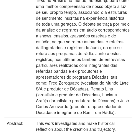
1980 no Brasil e no mundo, no esforço para obter
uma melhor compreensão de nosso objeto à luz
de seu próprio tempo, associando-o a estruturas
de sentimento inscritas na experiência histórica
de toda uma geração. O debate se traça por meio
da análise de registros em áudio correspondentes
a shows, ensaios, gravações caseiras e de
estúdio, no que se refere às bandas, e roteiros
datilografados e registros de áudio, no que se
refere aos programas de rádio. Junto a estes
registros, nos utilizamos também de entrevistas
particulares realizadas com integrantes das
referidas bandas e ex-produtores e
apresentadores do programa Décadas, tais
como: Fred Zeroquatro (vocalista do Mundo Livre
S/A e produtor de Décadas), Renato Lins
(jornalista e produtor de Décadas), Luciana
Araújo (jornalista e produtora de Décadas) e José
Carlos Arcoverde (produtor e apresentador de
Décadas e integrante do Bom Tom Rádio).
Abstract:
This work investigates and make historical
reflection about the creation and trajectory,