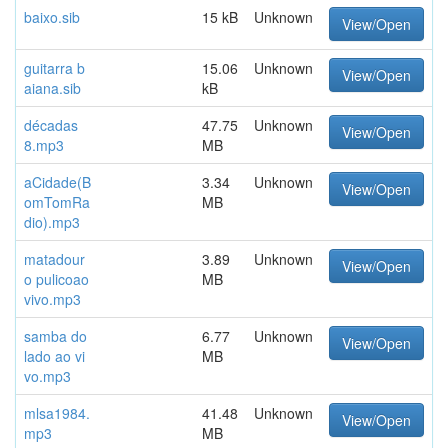
baixo.sib
15 kB
Unknown
View/Open
guitarra b
15.06
Unknown
View/Open
aiana.sib
kB
décadas
47.75
Unknown
View/Open
8.mp3
MB
aCidade(B
3.34
Unknown
View/Open
omTomRa
MB
dio).mp3
matadour
3.89
Unknown
View/Open
o pulicoao
MB
vivo.mp3
samba do
6.77
Unknown
View/Open
lado ao vi
MB
vo.mp3
mlsa1984.
41.48
Unknown
View/Open
mp3
MB