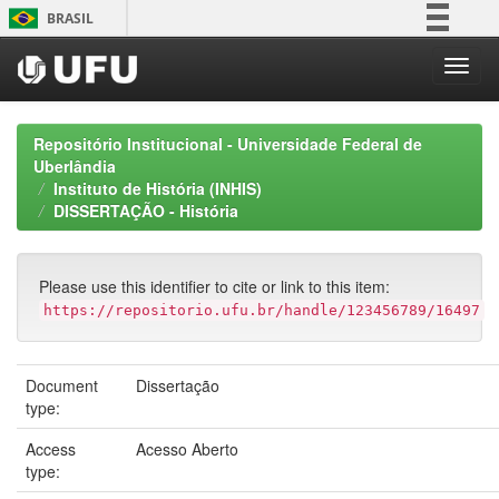
Skip
BRASIL
navigation
Simplifique!
Comunica BR
Participe
Repositório Institucional - Universidade Federal de
Acesso à informação
Uberlândia
Instituto de História (INHIS)
Legislação
DISSERTAÇÃO - História
Canais
Please use this identifier to cite or link to this item:
https://repositorio.ufu.br/handle/123456789/16497
Document
Dissertação
type:
Access
Acesso Aberto
type: