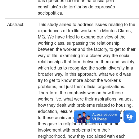
das questões cotidianas na busca pela
constituição de territórios de expressão
sociopolítica.
Abstract:
This study aimed to address issues relating to the
experiences of textile workers in Montes Claros,
MG. We have tried to expand our view of the
working class, surpassing the relationship
between the worker and the factory, to get to their
way of life, examining in a closer way the social
relationships that form between them and society,
which led us to recognize the social diversity in a
broader way. In this approach, what we did was
try to get to know more about the worker s
problems, not just their official organizations.
Therefore, the emphasis was on how these
workers live, what were their aspirations, values,
how they dealt with problems related to housing,
education, leisure and what meanings they gave
to these achievements, how much importance
they gave to religious questions and their
involvement with problems from their
neighborhood, how they socialized with each