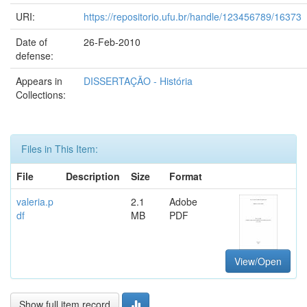
URI:
https://repositorio.ufu.br/handle/123456789/16373
Date of
26-Feb-2010
defense:
Appears in
DISSERTAÇÃO - História
Collections:
Files in This Item:
File
Description
Size
Format
valeria.p
2.1
Adobe
df
MB
PDF
View/Open
Show full item record