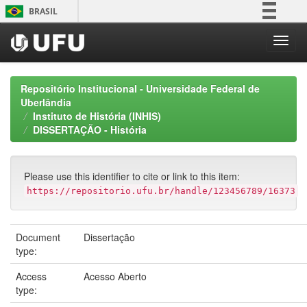
Skip
BRASIL
navigation
Simplifique!
Comunica BR
Participe
Repositório Institucional - Universidade Federal de
Acesso à informação
Uberlândia
Instituto de História (INHIS)
Legislação
DISSERTAÇÃO - História
Canais
Please use this identifier to cite or link to this item:
https://repositorio.ufu.br/handle/123456789/16373
Document
Dissertação
type:
Access
Acesso Aberto
type: