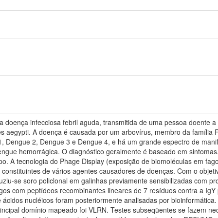
ença infecciosa febril aguda, transmitida de uma pessoa doente a
aegypti. A doença é causada por um arbovírus, membro da família Flav
1, Dengue 2, Dengue 3 e Dengue 4, e há um grande espectro de manif
dengue hemorrágica. O diagnóstico geralmente é baseado em sintomas, e
tipo. A tecnologia do Phage Display (exposição de biomoléculas em f
, constituintes de vários agentes causadores de doenças. Com o objet
ziu-se soro policlonal em galinhas previamente sensibilizadas com prot
gos com peptídeos recombinantes lineares de 7 resíduos contra a IgY p
ácidos nucléicos foram posteriormente analisadas por bioinformática. 
rincipal domínio mapeado foi VLRN. Testes subseqüentes se fazem nec