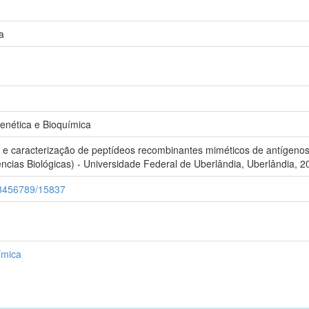
a
nética e Bioquímica
e caracterização de peptídeos recombinantes miméticos de antígeno
ncias Biológicas) - Universidade Federal de Uberlândia, Uberlândia, 2
123456789/15837
ímica