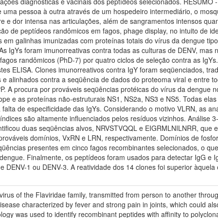
licações diagnósticas e vacinais dos peptídeos selecionados. RESUMO
 de uma pessoa à outra através de um hospedeiro intermediário, o mosq
bre e dor intensa nas articulações, além de sangramentos intensos qu
ição de peptídeos randômicos em fagos, phage display, no intuito de id
os em galinhas imunizadas com proteínas totais do vírus da dengue tip
 As IgYs foram imunorreativas contra todas as culturas de DENV, mas n
 fagos randômicos (PhD-7) por quatro ciclos de seleção contra as IgYs
tes ELISA. Clones imunorreativos contra IgY foram seqüenciados, trad
s e alinhados contra a seqüência de dados do proteoma viral e entre t
. A procura por prováveis seqüências protéicas do vírus da dengue no
velope e as proteínas não-estruturais NS1, NS2a, NS3 e NS5. Todas el
a falta de especificidade das IgYs. Considerando o motivo VLRN, as an
ndices são altamente influenciados pelos resíduos vizinhos. Análise 3
ntificou duas seqüências alvos, NRVSTVQQL e EIGRMLNILNRR, que est
 prováveis domínios, VxRN e LRN, respectivamente. Domínios de fosfori
seqüências presentes em cinco fagos recombinantes selecionados, o qu
da dengue. Finalmente, os peptídeos foram usados para detectar IgG e
e DENV-1 ou DENV-3. A reatividade dos 14 clones foi superior àquela o
rus of the Flaviridae family, transmitted from person to another through
disease characterized by fever and strong pain in joints, which could als
logy was used to identify recombinant peptides with affinity to polyclon