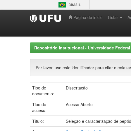
Skip
BRASIL
navigation
Página de inicio
Listar
A
Repositório Institucional - Universidade Federal
Por favor, use este identificador para citar o enlaza
Tipo de
Dissertação
documento:
Tipo de
Acesso Aberto
acceso:
Título:
Seleção e caracterização de pept