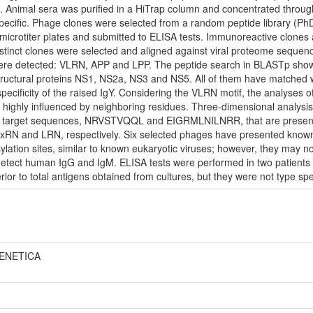
re. Animal sera was purified in a HiTrap column and concentrated throu
ecific. Phage clones were selected from a random peptide library (PhD-
microtiter plates and submitted to ELISA tests. Immunoreactive clones
distinct clones were selected and aligned against viral proteome seq
 detected: VLRN, APP and LPP. The peptide search in BLASTp showed si
tructural proteins NS1, NS2a, NS3 and NS5. All of them have matched w
specificity of the raised IgY. Considering the VLRN motif, the analyses of
is highly influenced by neighboring residues. Three-dimensional analysis
o target sequences, NRVSTVQQL and EIGRMLNILNRR, that are present in 
VxRN and LRN, respectively. Six selected phages have presented known
lation sites, similar to known eukaryotic viruses; however, they may not
 detect human IgG and IgM. ELISA tests were performed in two patients 
rior to total antigens obtained from cultures, but they were not type spec
GENETICA