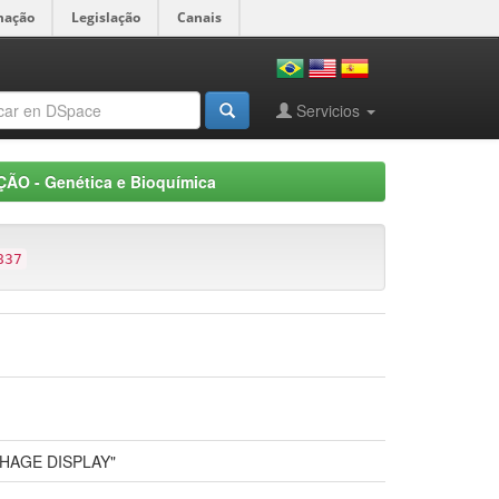
mação
Legislação
Canais
Servicios
ÃO - Genética e Bioquímica
837
 "PHAGE DISPLAY"