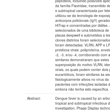
peptídeos, incluindo possíveis ap
da família Flaviridae, transmitido
e subtropical caracterizada por fe
utilizou-se da tecnologia de expos
anticorpos policlonais (IgY) gerad
HiTrap e concentradas por diálise.
selecionados de uma biblioteca de
placas deepwell e submetidos a tes
clones distintos foram selecionado
foram detectadas: VLRN, APP e LPP
protéicos virais: poliproteína, en
-2, -3, e/ou -4, corroborando com 
similares demonstraram que estes í
superposição do motivo VLRN, ide
virais, os quais podem conter dois
eucarióticos, foram similares às 
fisiologicamente ativos no vírus 
pacientes com infecções isoladas d
embora não tenha sido específica.
Abstract:
Dengue fever is caused by an arbovi
tropical and subtropical infectious 
investigation, Phage Display techno