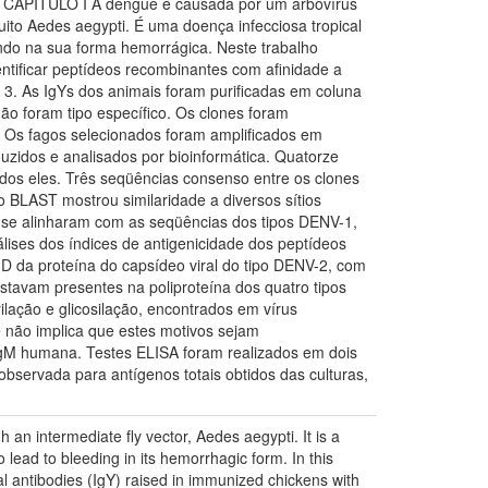
 - CAPÍTULO I A dengue é causada por um arbovírus
uito Aedes aegypti. É uma doença infecciosa tropical
ando na sua forma hemorrágica. Neste trabalho
entificar peptídeos recombinantes com afinidade a
o 3. As IgYs dos animais foram purificadas em coluna
ão foram tipo específico. Os clones foram
. Os fagos selecionados foram amplificados em
uzidos e analisados por bioinformática. Quatorze
odos eles. Três seqüências consenso entre os clones
 BLAST mostrou similaridade a diversos sítios
as se alinharam com as seqüências dos tipos DENV-1,
álises dos índices de antigenicidade dos peptídeos
-D da proteína do capsídeo viral do tipo DENV-2, com
avam presentes na poliproteína dos quatro tipos
lação e glicosilação, encontrados em vírus
e não implica que estes motivos sejam
 IgM humana. Testes ELISA foram realizados em dois
bservada para antígenos totais obtidos das culturas,
 an intermediate fly vector, Aedes aegypti. It is a
o lead to bleeding in its hemorrhagic form. In this
al antibodies (IgY) raised in immunized chickens with