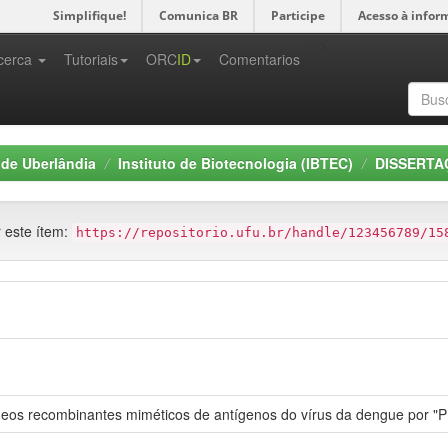
Simplifique!
Comunica BR
Participe
Acesso à infor
-->
cerca
Tutoriais
ORC
ID
Comentarios
 de Uberlândia
Instituto de Biotecnologia (IBTEC)
DISSERTAÇ
r este ítem:
https://repositorio.ufu.br/handle/123456789/15
ídeos recombinantes miméticos de antígenos do vírus da dengue por