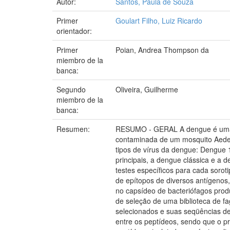
Autor:
Santos, Paula de Souza
Primer
Goulart Filho, Luiz Ricardo
orientador:
Primer
Poian, Andrea Thompson da
miembro de la
banca:
Segundo
Oliveira, Guilherme
miembro de la
banca:
Resumen:
RESUMO - GERAL A dengue é uma do
contaminada de um mosquito Aedes 
tipos de vírus da dengue: Dengue 
principais, a dengue clássica e a 
testes específicos para cada soro
de epítopos de diversos antígenos
no capsídeo de bacteriófagos produ
de seleção de uma biblioteca de fa
selecionados e suas seqüências de 
entre os peptídeos, sendo que o p