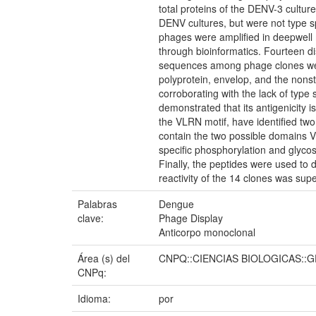
total proteins of the DENV-3 cultu
DENV cultures, but were not type sp
phages were amplified in deepwell 
through bioinformatics. Fourteen 
sequences among phage clones were
polyprotein, envelop, and the nons
corroborating with the lack of type 
demonstrated that its antigenicity 
the VLRN motif, have identified tw
contain the two possible domains 
specific phosphorylation and glycosy
Finally, the peptides were used to
reactivity of the 14 clones was supe
Palabras
Dengue
clave:
Phage Display
Anticorpo monoclonal
Área (s) del
CNPQ::CIENCIAS BIOLOGICAS::
CNPq:
Idioma:
por