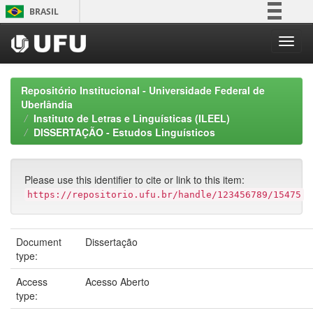
Skip
BRASIL
navigation
Simplifique!
Comunica BR
Participe
Repositório Institucional - Universidade Federal de
Acesso à informação
Uberlândia
Instituto de Letras e Linguísticas (ILEEL)
Legislação
DISSERTAÇÃO - Estudos Linguísticos
Canais
Please use this identifier to cite or link to this item:
https://repositorio.ufu.br/handle/123456789/15475
Document
Dissertação
type:
Access
Acesso Aberto
type: