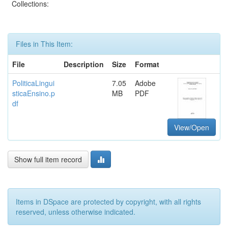
Collections:
Files in This Item:
File
Description
Size
Format
PoliticaLingui
7.05
Adobe
sticaEnsino.p
MB
PDF
df
View/Open
Show full item record
Items in DSpace are protected by copyright, with all rights
reserved, unless otherwise indicated.