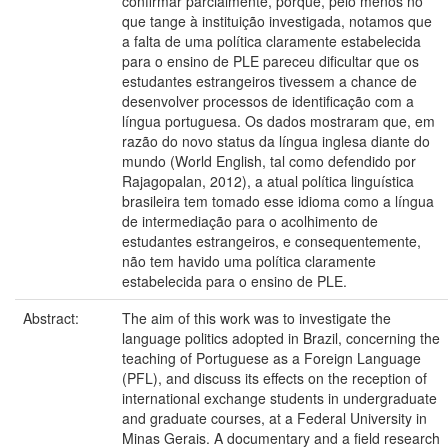
confirmar parcialmente, porque, pelo menos no
que tange à instituição investigada, notamos que
a falta de uma política claramente estabelecida
para o ensino de PLE pareceu dificultar que os
estudantes estrangeiros tivessem a chance de
desenvolver processos de identificação com a
língua portuguesa. Os dados mostraram que, em
razão do novo status da língua inglesa diante do
mundo (World English, tal como defendido por
Rajagopalan, 2012), a atual política linguística
brasileira tem tomado esse idioma como a língua
de intermediação para o acolhimento de
estudantes estrangeiros, e consequentemente,
não tem havido uma política claramente
estabelecida para o ensino de PLE.
Abstract:
The aim of this work was to investigate the
language politics adopted in Brazil, concerning the
teaching of Portuguese as a Foreign Language
(PFL), and discuss its effects on the reception of
international exchange students in undergraduate
and graduate courses, at a Federal University in
Minas Gerais. A documentary and a field research