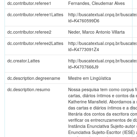
dc.contributor.referee1
Fernandes, Cleudemar Alves
dc.contributor.referee1Lattes
http://buscatextual.cnpq.br/buscate
id=K4760599D6
dc.contributor.referee2
Neder, Marco Antonio Villarta
dc.contributor.referee2Lattes
http://buscatextual.cnpq.br/buscate
id=K4773091Z4
dc.creator.Lattes
http://buscatextual.cnpq.br/buscate
id=K4707666J9
dc.description.degreename
Mestre em Lingüística
dc.description.resumo
Nossa pesquisa tem como corpus 
cartas, diários íntimos e contos da 
Katherine Mansfield. Abordamos a 
das cartas e diários íntimos e a dis
literária dos contos da escritora c
verificar os entrecruzamentos de di
Instância Enunciativa Sujeito-autor 
Enunciativa Sujeito-Escritor (IESE) 