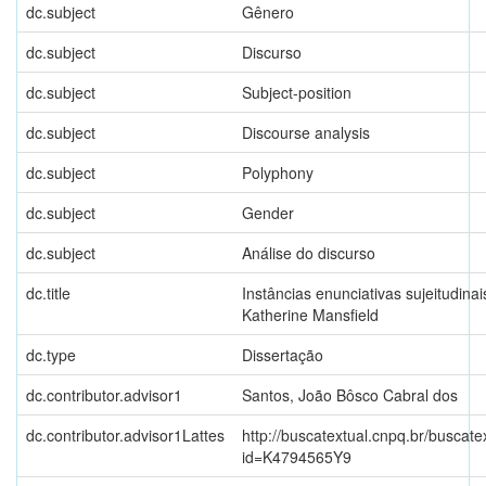
dc.subject
Gênero
dc.subject
Discurso
dc.subject
Subject-position
dc.subject
Discourse analysis
dc.subject
Polyphony
dc.subject
Gender
dc.subject
Análise do discurso
dc.title
Instâncias enunciativas sujeitudina
Katherine Mansfield
dc.type
Dissertação
dc.contributor.advisor1
Santos, João Bôsco Cabral dos
dc.contributor.advisor1Lattes
http://buscatextual.cnpq.br/buscate
id=K4794565Y9