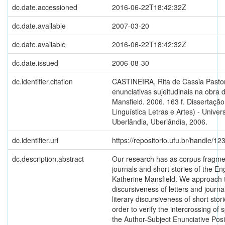
dc.date.accessioned
2016-06-22T18:42:32Z
dc.date.available
2007-03-20
dc.date.available
2016-06-22T18:42:32Z
dc.date.issued
2006-08-30
dc.identifier.citation
CASTINEIRA, Rita de Cassia Pastori
enunciativas sujeitudinais na obra 
Mansfield. 2006. 163 f. Dissertaçã
Linguística Letras e Artes) - Unive
Uberlândia, Uberlândia, 2006.
dc.identifier.uri
https://repositorio.ufu.br/handle/
dc.description.abstract
Our research has as corpus fragment
journals and short stories of the Eng
Katherine Mansfield. We approach 
discursiveness of letters and journa
literary discursiveness of short stori
order to verify the intercrossing o
the Author-Subject Enunciative Pos