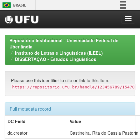
Skip
BRASIL
navigation
Simplifique!
Comunica BR
Participe
Repositório Institucional - Universidade Federal de
Acesso à informação
Uberlândia
Instituto de Letras e Linguísticas (ILEEL)
Legislação
DISSERTAÇÃO - Estudos Linguísticos
Canais
Please use this identifier to cite or link to this item:
https://repositorio.ufu.br/handle/123456789/15470
Full metadata record
DC Field
Value
dc.creator
Castineira, Rita de Cassia Pastorin