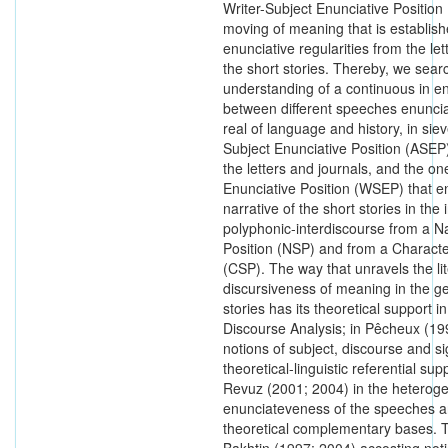
Writer-Subject Enunciative Positio
moving of meaning that is establish
enunciative regularities from the let
the short stories. Thereby, we sear
understanding of a continuous in en
between different speeches enunci
real of language and history, in sie
Subject Enunciative Position (ASEP
the letters and journals, and the on
Enunciative Position (WSEP) that e
narrative of the short stories in the
polyphonic-interdiscourse from a Na
Position (NSP) and from a Characte
(CSP). The way that unravels the lit
discursiveness of meaning in the ge
stories has its theoretical support i
Discourse Analysis; in Pêcheux (19
notions of subject, discourse and si
theoretical-linguistic referential sup
Revuz (2001; 2004) in the heterog
enunciateveness of the speeches and
theoretical complementary bases. Th
Bakhtin (1997; 2004) accosting noti