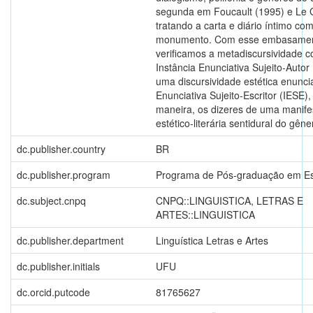
segunda em Foucault (1995) e Le G
tratando a carta e diário íntimo c
monumento. Com esse embasament
verificamos a metadiscursividade co
Instância Enunciativa Sujeito-Autor
uma discursividade estética enunci
Enunciativa Sujeito-Escritor (IESE),
maneira, os dizeres de uma manife
estético-literária sentidural do gêne
dc.publisher.country
BR
dc.publisher.program
Programa de Pós-graduação em Est
dc.subject.cnpq
CNPQ::LINGUISTICA, LETRAS E
ARTES::LINGUISTICA
dc.publisher.department
Linguística Letras e Artes
dc.publisher.initials
UFU
dc.orcid.putcode
81765627