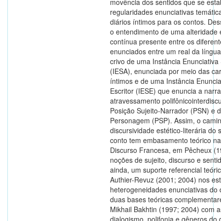
movência dos sentidos que se esta
regularidades enunciativas temátic
diários íntimos para os contos. D
o entendimento de uma alteridade 
contínua presente entre os diferent
enunciados entre um real da língua 
crivo de uma Instância Enunciativa 
(IESA), enunciada por meio das car
íntimos e de uma Instância Enunciat
Escritor (IESE) que enuncia a narra
atravessamento polifônicointerdisc
Posição Sujeito-Narrador (PSN) e d
Personagem (PSP). Assim, o cami
discursividade estético-literária do
conto tem embasamento teórico na
Discurso Francesa, em Pêcheux (1
noções de sujeito, discurso e sent
ainda, um suporte referencial teóric
Authier-Revuz (2001; 2004) nos es
heterogeneidades enunciativas do di
duas bases teóricas complementare
Mikhail Bakhtin (1997; 2004) com 
dialogismo, polifonia e gêneros do 