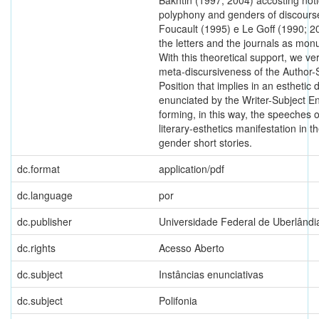
polyphony and genders of discours
Foucault (1995) e Le Goff (1990; 2
the letters and the journals as m
With this theoretical support, we ver
meta-discursiveness of the Author-
Position that implies in an esthetic
enunciated by the Writer-Subject En
forming, in this way, the speeches 
literary-esthetics manifestation in 
gender short stories.
dc.format
application/pdf
dc.language
por
dc.publisher
Universidade Federal de Uberlândi
dc.rights
Acesso Aberto
dc.subject
Instâncias enunciativas
dc.subject
Polifonia