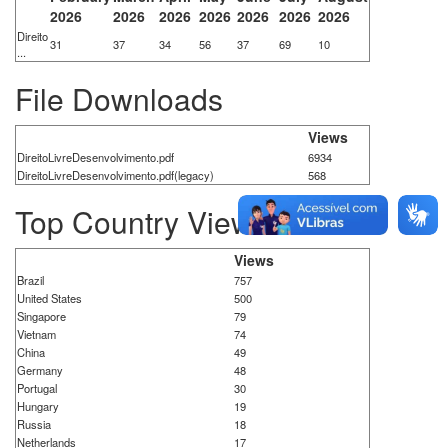
2026
2026
2026
2026
2026
2026
2026
Direito
31
37
34
56
37
69
10
...
File Downloads
Views
DireitoLivreDesenvolvimento.pdf
6934
DireitoLivreDesenvolvimento.pdf(legacy)
568
Top Country Views
Views
Brazil
757
United States
500
Singapore
79
Vietnam
74
China
49
Germany
48
Portugal
30
Hungary
19
Russia
18
Netherlands
17