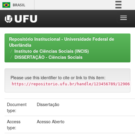
Skip
BRASIL
navigation
Simplifique!
Comunica BR
Participe
Repositório Institucional - Universidade Federal de
Acesso à informação
Uberlândia
Instituto de Ciências Sociais (INCIS)
Legislação
DISSERTAÇÃO - Ciências Sociais
Canais
Please use this identifier to cite or link to this item:
https://repositorio.ufu.br/handle/123456789/12906
Document
Dissertação
type:
Access
Acesso Aberto
type: