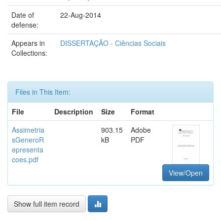
Date of
22-Aug-2014
defense:
Appears in
DISSERTAÇÃO - Ciências Sociais
Collections:
Files in This Item:
File
Description
Size
Format
Assimetria
903.15
Adobe
sGeneroR
kB
PDF
epresenta
coes.pdf
View/Open
Show full item record