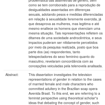
problemática das assimetrias de gênero, bem
como se tem corroborado para a reprodução de
desigualdades assentadas em diferenças
sexuais, adotando pesos e medidas diferenciadas
em relação à sexualidade livremente exercida, já
que desaprova as mulheres, mas legitima e até
mesmo enaltece os homens que vivenciam uma
mesma situação. Tais representações refletem os
ditames de uma sociedade androcêntrica, e seus
impactos puderam ser nitidamente percebidos
por meio da pesquisa realizada, posto que boa
parte dos (as) respondentes, tanto
telespectadores do sexo feminino quanto do
masculino, revelaram concordância com as
concepções veiculadas pela telenovela analisada.
Abstract:
This dissertation investigates the television
representations of gender in relation to the cases
of married female and male characters who
committed adultery in the Brazilian soap opera
Avenida Brasil. To this end, we are referring to a
feminist perspective using theoretical scholar‟s
ideas that debating the concept of gender, such