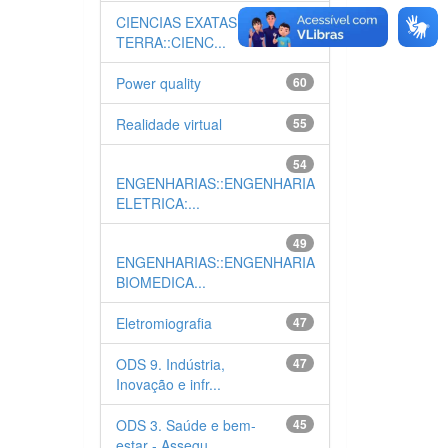
CIENCIAS EXATAS E DA
64
TERRA::CIENC...
Power quality
60
Realidade virtual
55
54
ENGENHARIAS::ENGENHARIA
ELETRICA:...
49
ENGENHARIAS::ENGENHARIA
BIOMEDICA...
Eletromiografia
47
ODS 9. Indústria,
47
Inovação e infr...
ODS 3. Saúde e bem-
45
estar - Assegu...