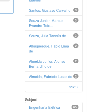
Santos, Gustavo Carvalho
3
Souza Junior, Marcus
3
Evandro Teix...
Souza, Júlia Tannús de
3
Albuquerque, Fabio Lima
2
de
Almeida Junior, Afonso
2
Bernardino de
Almeida, Fabrício Lucas de
2
next >
Subject
Engenharia Elétrica
65