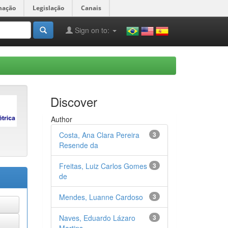
mação
Legislação
Canais
Sign on to:
Discover
Author
Costa, Ana Clara Pereira
3
Resende da
Freitas, Luiz Carlos Gomes
3
de
Mendes, Luanne Cardoso
3
Naves, Eduardo Lázaro
3
Martins