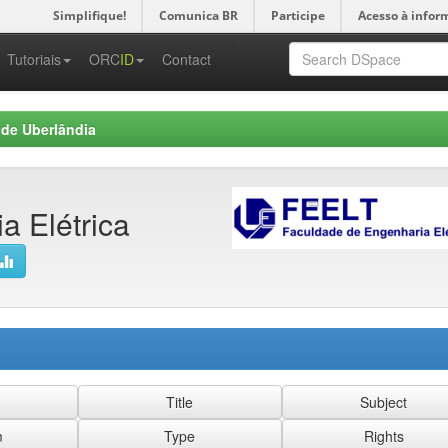
Simplifique!
Comunica BR
Participe
Acesso à infor
-->
Tutoriais
ORC
ID
Contact
 de Uberlândia
a Elétrica