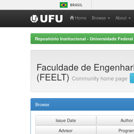
Skip
BRASIL
navigation
Home
Browse
About
Repositório Institucional - Universidade Federal
Faculdade de Engenhari
(FEELT)
Community home page
Browse