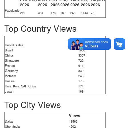
2026
2026
2026
2026
2026
2026
2026
Faculdade
210
334
474
182
263
1443
78
...
Top Country Views
Views
United States
21651
Brazil
7950
China
3307
Singapore
722
France
611
Germany
339
Vietnam
246
Russia
175
Hong Kong SAR China
174
Japan
169
Top City Views
Views
Dallas
19563
Uberlândia
4202