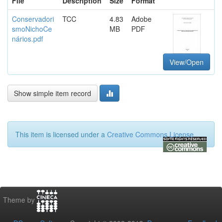
File
Description
Size
Format
Conservadori
TCC
4.83
Adobe
smoNichoCe
MB
PDF
nários.pdf
View/Open
Show simple item record
This item is licensed under a
Creative Commons License
Theme by