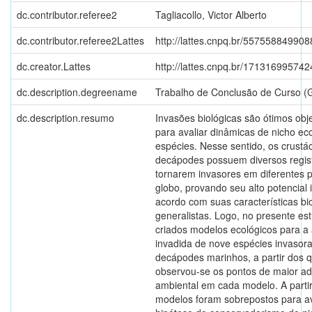
dc.contributor.referee2
Tagliacollo, Victor Alberto
dc.contributor.referee2Lattes
http://lattes.cnpq.br/55755884990
dc.creator.Lattes
http://lattes.cnpq.br/17131699574
dc.description.degreename
Trabalho de Conclusão de Curso (
dc.description.resumo
Invasões biológicas são ótimos obj
para avaliar dinâmicas de nicho ec
espécies. Nesse sentido, os crustá
decápodes possuem diversos regis
tornarem invasores em diferentes 
globo, provando seu alto potencial 
acordo com suas características bi
generalistas. Logo, no presente es
criados modelos ecológicos para a 
invadida de nove espécies invasor
decápodes marinhos, a partir dos q
observou-se os pontos de maior ad
ambiental em cada modelo. A partir
modelos foram sobrepostos para av