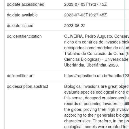
dc.date.accessioned
2023-07-03T19:27:45Z
dc.date.available
2023-07-03T19:27:45Z
dc.date.issued
2023-06-22
dc.identifier.citation
OLIVEIRA, Pedro Augusto. Conser
nicho em cenários de invasões biol
decápodes como modelos de estudo
Trabalho de Conclusão de Curso 
Ciências Biológicas) - Universidad
Uberlândia, Uberlândia, 2023.
dc.identifier.uri
https://repositorio.ufu.br/handle/
dc.description.abstract
Biological invasions are great object
evaluate species ecological niche d
this sense, decapod crustaceans h
records of becoming invaders in diff
the globe, proving their high invasiv
according to their generalist biologi
characteristics. Therefore, in the p
ecological models were created for 