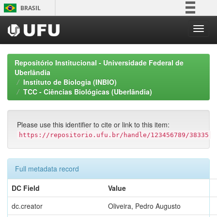
Skip
BRASIL
navigation
Simplifique!
Comunica BR
Participe
Repositório Institucional - Universidade Federal de
Acesso à informação
Uberlândia
Instituto de Biologia (INBIO)
Legislação
TCC - Ciências Biológicas (Uberlândia)
Canais
Please use this identifier to cite or link to this item:
https://repositorio.ufu.br/handle/123456789/38335
Full metadata record
DC Field
Value
dc.creator
Oliveira, Pedro Augusto