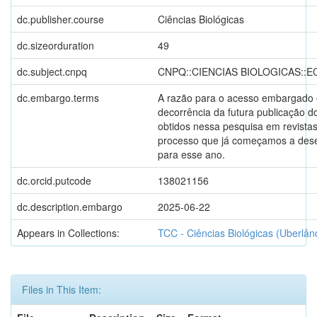
dc.publisher.course
Ciências Biológicas
dc.sizeorduration
49
dc.subject.cnpq
CNPQ::CIENCIAS BIOLOGICAS::
dc.embargo.terms
A razão para o acesso embargado
decorrência da futura publicação d
obtidos nessa pesquisa em revistas 
processo que já começamos a dese
para esse ano.
dc.orcid.putcode
138021156
dc.description.embargo
2025-06-22
Appears in Collections:
TCC - Ciências Biológicas (Uberlân
Files in This Item: