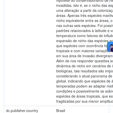
hipótese do conservadorismo de ni
invadidas, isto é, se o nicho das e
uma alteração a partir da coloniza
áreas. Apenas três espécies manti
nicho equivalente entre as áreas, o
nas outras seis espécies. Foi possív
padrões relacionados à latitude e v
temperatura como fatores de influê
expansão de nicho das espécies a
que espécies com ocorrência fora 
tropicais e com maiores variações
em sua área de invasão divergiram
Além de nos responder questões s
dinâmica de nicho em cenários de 
biológicas, tais resultados são imp
considerando o atual panorama de
global, indicando que espécies de 
temperadas podem se adaptar mel
condições e possivelmente se sobr
espécies de áreas tropicais, que e
fragilizadas por sua menor amplitu
dc.publisher.country
Brasil