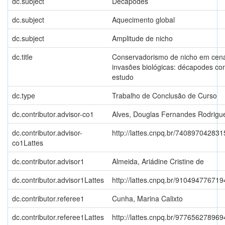
dc.subject
Decápodes
dc.subject
Aquecimento global
dc.subject
Amplitude de nicho
dc.title
Conservadorismo de nicho em cená
invasões biológicas: décapodes c
estudo
dc.type
Trabalho de Conclusão de Curso
dc.contributor.advisor-co1
Alves, Douglas Fernandes Rodrigu
dc.contributor.advisor-
http://lattes.cnpq.br/74089704283
co1Lattes
dc.contributor.advisor1
Almeida, Ariádine Cristine de
dc.contributor.advisor1Lattes
http://lattes.cnpq.br/91049477671
dc.contributor.referee1
Cunha, Marina Calixto
dc.contributor.referee1Lattes
http://lattes.cnpq.br/97765627896