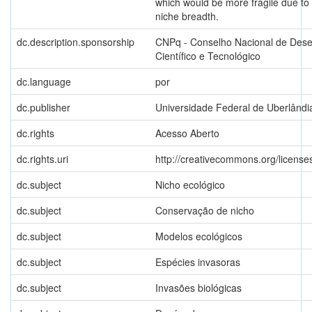
which would be more fragile due to 
niche breadth.
dc.description.sponsorship
CNPq - Conselho Nacional de Dese
Científico e Tecnológico
dc.language
por
dc.publisher
Universidade Federal de Uberlândi
dc.rights
Acesso Aberto
dc.rights.uri
http://creativecommons.org/licenses
dc.subject
Nicho ecológico
dc.subject
Conservação de nicho
dc.subject
Modelos ecológicos
dc.subject
Espécies invasoras
dc.subject
Invasões biológicas