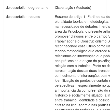
dc.description.degreename
Dissertação (Mestrado)
dc.description.resumo
Resumo do artigo 1: Partindo da d
pluralidade teórica e metodológica,
na necessidade de debates interdis
área da Psicologia, o presente arti
promover diálogos entre o campo 
Trabalhador e o Construcionismo So
reconhecendo esse último como u
teórico-metodológico que oferece 
relacionais de intervenção que pod
nas práticas de atenção do psicólo
relação com o trabalho. Parte-se 
apresentação dessas duas áreas d
conhecimento e intervenção, com v
identificação de pontos de contato
perspectivas – especialmente no qu
à importância da compreensão do 
histórico e socialmente situado; a i
entre trabalho, identidade e posici
ênfase na linguagem e nas prática
construtoras da realidade; e a noç