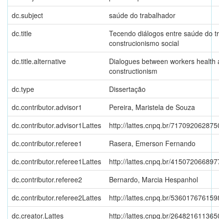
dc.subject
saúde do trabalhador
dc.title
Tecendo diálogos entre saúde do t
construcionismo social
dc.title.alternative
Dialogues between workers health 
constructionism
dc.type
Dissertação
dc.contributor.advisor1
Pereira, Maristela de Souza
dc.contributor.advisor1Lattes
http://lattes.cnpq.br/71709206287
dc.contributor.referee1
Rasera, Emerson Fernando
dc.contributor.referee1Lattes
http://lattes.cnpq.br/41507206689
dc.contributor.referee2
Bernardo, Marcia Hespanhol
dc.contributor.referee2Lattes
http://lattes.cnpq.br/53601767615
dc.creator.Lattes
http://lattes.cnpq.br/26482161136