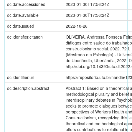
dc.date.accessioned
2023-01-30T17:56:24Z
dc.date.available
2023-01-30T17:56:24Z
dc.date.issued
2022-10-26
dc.identifier.citation
OLIVEIRA, Andressa Fonseca Felic
diálogos entre saúde do trabalhado
construcionismo social. 2022. 72 f.
(Mestrado em Psicologia) - Univers
de Uberlândia, Uberlândia, 2022. 
http://doi.org/10.14393/ufu.di.2022
dc.identifier.uri
https://repositorio.ufu.br/handle/
dc.description.abstract
Abstract 1: Based on a theoretical 
methodological plurality and belief 
interdisciplinary debates in Psycholo
seeks to promote dialogues betwee
perspectives of Workers Health and
Constructionism, recognizing this l
theoretical and methodological app
offers contributions to relational int