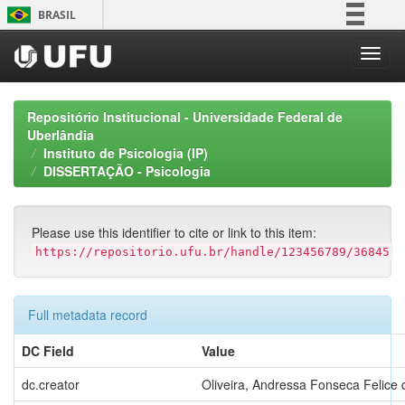
Skip
BRASIL
navigation
Simplifique!
Comunica BR
Participe
Repositório Institucional - Universidade Federal de
Acesso à informação
Uberlândia
Instituto de Psicologia (IP)
Legislação
DISSERTAÇÃO - Psicologia
Canais
Please use this identifier to cite or link to this item:
https://repositorio.ufu.br/handle/123456789/36845
Full metadata record
DC Field
Value
dc.creator
Oliveira, Andressa Fonseca Felice 