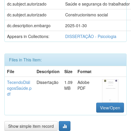
dc.subject.autorizado
Saúde e segurança do trabalhador
dc.subject.autorizado
Construcionismo social
dc.description.embargo
2025-01-30
Appears in Collections:
DISSERTAÇÃO - Psicologia
Files in This Item:
File
Description
Size
Format
TecendoDiál
Dissertação
1.09
Adobe
ogosSaúde.p
MB
PDF
df
View/Open
Show simple item record