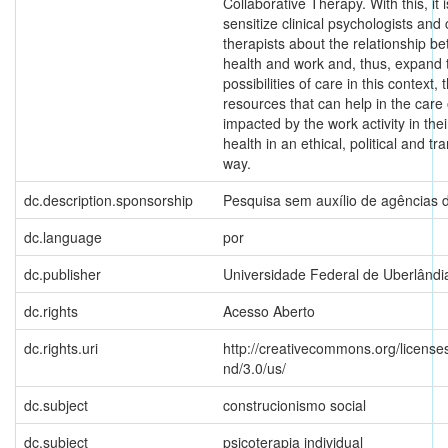
Collaborative Therapy. With this, it 
sensitize clinical psychologists and 
therapists about the relationship b
health and work and, thus, expand 
possibilities of care in this context,
resources that can help in the care
impacted by the work activity in the
health in an ethical, political and t
way.
dc.description.sponsorship
Pesquisa sem auxílio de agências 
dc.language
por
dc.publisher
Universidade Federal de Uberlândi
dc.rights
Acesso Aberto
dc.rights.uri
http://creativecommons.org/license
nd/3.0/us/
dc.subject
construcionismo social
dc.subject
psicoterapia individual