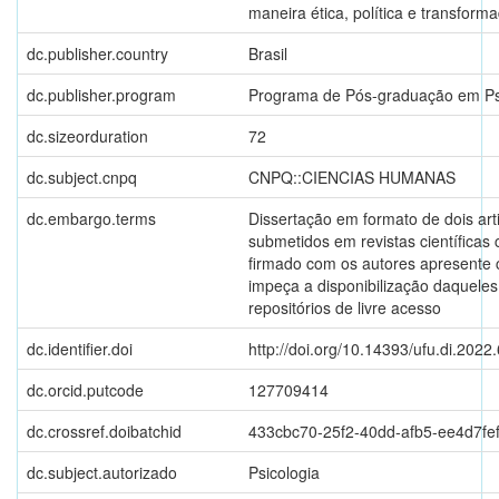
maneira ética, política e transform
dc.publisher.country
Brasil
dc.publisher.program
Programa de Pós-graduação em Ps
dc.sizeorduration
72
dc.subject.cnpq
CNPQ::CIENCIAS HUMANAS
dc.embargo.terms
Dissertação em formato de dois ar
submetidos em revistas científicas 
firmado com os autores apresente 
impeça a disponibilização daquele
repositórios de livre acesso
dc.identifier.doi
http://doi.org/10.14393/ufu.di.2022
dc.orcid.putcode
127709414
dc.crossref.doibatchid
433cbc70-25f2-40dd-afb5-ee4d7fe
dc.subject.autorizado
Psicologia