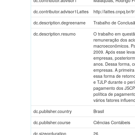
dc.contributor.advisor1
Malaquias, Rodrigo 
dc.contributor.advisor1Lattes
http://lattes.cnpq.b
dc.description.degreename
Trabalho de Conclus
dc.description.resumo
O trabalho em questão
remuneração dos acio
macroeconômicos. Par
2009. Após esse leva
empresas, posterior
anos. Dessa forma, c
empresas. A primeira
essa forma de retorn
e TJLP durante o per
pagamento dos JSCP. 
política de pagament
vários fatores influe
dc.publisher.country
Brasil
dc.publisher.course
Ciências Contábeis
dc.sizeorduration
26