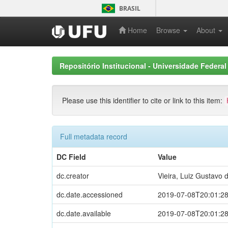
Skip
BRASIL
navigation
Home
Browse
About
Repositório Institucional - Universidade Federal
Please use this identifier to cite or link to this item:
Full metadata record
DC Field
Value
dc.creator
Vieira, Luiz Gustavo d
dc.date.accessioned
2019-07-08T20:01:2
dc.date.available
2019-07-08T20:01:2