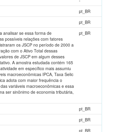
-
pt_BR
pt_BR
va analisar se essa forma de
pt_BR
s possíveis relações com fatores
istraram os JSCP no período de 2000 a
ação com o Ativo Total dessas
 valores de JSCP em algum desses
itativo. A amostra estudada contém 165
 atividade em específico mais assumiu
áveis macroeconômicas IPCA, Taxa Selic
ica adota com maior frequência o
 das variáveis macroeconômicas e essa
a ser sinônimo de economia tributária,
pt_BR
pt_BR
pt_BR