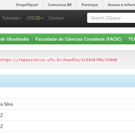
Simplifique!
Comunica BR
Participe
Acesso à infor
-->
Tutoriais
ORC
ID
Contact
 de Uberlândia
Faculdade de Ciências Contábeis (FACIC)
TCC
https://repositorio.ufu.br/handle/123456789/25808
a Silva
8Z
8Z