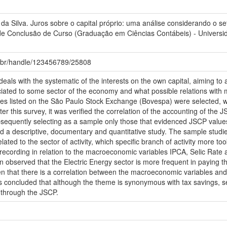
da Silva. Juros sobre o capital próprio: uma análise considerando o se
 de Conclusão de Curso (Graduação em Ciências Contábeis) - Universi
fu.br/handle/123456789/25808
eals with the systematic of the interests on the own capital, aiming to 
iated to some sector of the economy and what possible relations with 
s listed on the São Paulo Stock Exchange (Bovespa) were selected, wh
er this survey, it was verified the correlation of the accounting of the JS
equently selecting as a sample only those that evidenced JSCP values 
a descriptive, documentary and quantitative study. The sample studie
ated to the sector of activity, which specific branch of activity more too
recording in relation to the macroeconomic variables IPCA, Selic Rate
en observed that the Electric Energy sector is more frequent in paying t
een that there is a correlation between the macroeconomic variables an
is concluded that although the theme is synonymous with tax savings, se
 through the JSCP.