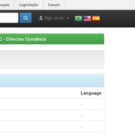
mação
Legislação
Canais
Sign on to:
 - Ciências Contábeis
Language
-
-
-