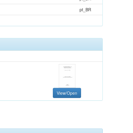
pt_BR
View/Open