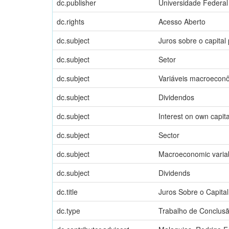
dc.publisher
Universidade Federal
dc.rights
Acesso Aberto
dc.subject
Juros sobre o capital 
dc.subject
Setor
dc.subject
Variáveis macroecon
dc.subject
Dividendos
dc.subject
Interest on own capita
dc.subject
Sector
dc.subject
Macroeconomic varia
dc.subject
Dividends
dc.title
Juros Sobre o Capital
dc.type
Trabalho de Conclus