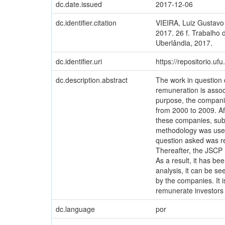
dc.date.issued
2017-12-06
dc.identifier.citation
VIEIRA, Luiz Gustavo 
2017. 26 f. Trabalho
Uberlândia, 2017.
dc.identifier.uri
https://repositorio.u
dc.description.abstract
The work in question d
remuneration is assoc
purpose, the companie
from 2000 to 2009. Aft
these companies, subs
methodology was used 
question asked was rel
Thereafter, the JSCP 
As a result, it has be
analysis, it can be s
by the companies. It 
remunerate investors
dc.language
por