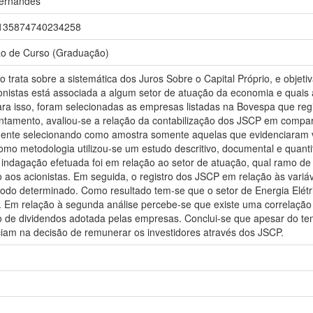
Fernandes
r/9135874740234258
ão de Curso (Graduação)
 trata sobre a sistemática dos Juros Sobre o Capital Próprio, e objeti
nistas está associada a algum setor de atuação da economia e quais a
a isso, foram selecionadas as empresas listadas na Bovespa que reg
ntamento, avaliou-se a relação da contabilização dos JSCP em compar
mente selecionando como amostra somente aquelas que evidenciaram
omo metodologia utilizou-se um estudo descritivo, documental e quant
 indagação efetuada foi em relação ao setor de atuação, qual ramo de
o aos acionistas. Em seguida, o registro dos JSCP em relação às vari
íodo determinado. Como resultado tem-se que o setor de Energia Elétr
Em relação à segunda análise percebe-se que existe uma correlação
o de dividendos adotada pelas empresas. Conclui-se que apesar do tem
nciam na decisão de remunerar os investidores através dos JSCP.