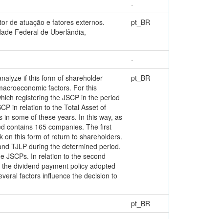
-
tor de atuação e fatores externos.
pt_BR
dade Federal de Uberlândia,
-
analyze if this form of shareholder
pt_BR
macroeconomic factors. For this
ich registering the JSCP in the period
CP in relation to the Total Asset of
in some of these years. In this way, as
d contains 165 companies. The first
k on this form of return to shareholders.
 and TJLP during the determined period.
he JSCPs. In relation to the second
d the dividend payment policy adopted
veral factors influence the decision to
pt_BR