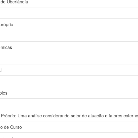
 de Uberlândia
próprio
ômicas
l
bles
 Próprio: Uma análise considerando setor de atuação e fatores extern
ão de Curso