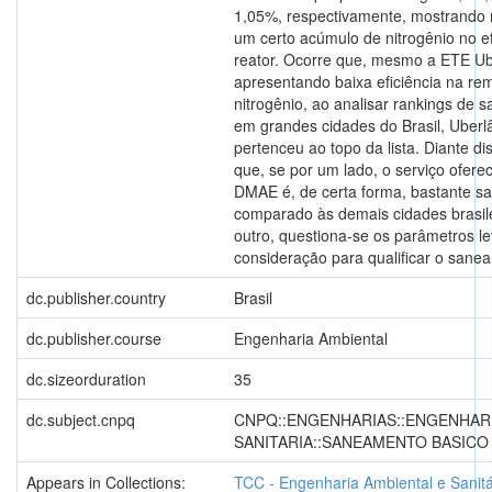
1,05%, respectivamente, mostrando 
um certo acúmulo de nitrogênio no e
reator. Ocorre que, mesmo a ETE U
apresentando baixa eficiência na r
nitrogênio, ao analisar rankings de
em grandes cidades do Brasil, Uber
pertenceu ao topo da lista. Diante di
que, se por um lado, o serviço ofere
DMAE é, de certa forma, bastante sat
comparado às demais cidades brasile
outro, questiona-se os parâmetros 
consideração para qualificar o sane
dc.publisher.country
Brasil
dc.publisher.course
Engenharia Ambiental
dc.sizeorduration
35
dc.subject.cnpq
CNPQ::ENGENHARIAS::ENGENHAR
SANITARIA::SANEAMENTO BASICO
Appears in Collections:
TCC - Engenharia Ambiental e Sanitá