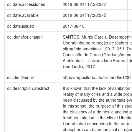
dc.date.accessioned
2019-06-24T17:28:37Z
dc.date.available
2019-06-24T17:28:37Z
dc.date.issued
2017-08-18
dc.identifier.citation
SANTOS, Murilo Garcia. Desempenh
Uberabinha na remoção de fósforo to
nitrogênio amoniacal . 2017. 35 f. Tr
Conclusão de Curso (Graduação em
Ambiental) – Universidade Federal d
Uberlândia, 2017.
dc.identifier.uri
https://repositorio.ufu.br/handle/12
dc.description.abstract
It is known that the lack of sanitation i
reality of many cities and a wide pro
been discussed by the authorities ove
In this sense, the purpose of this stud
the efficiency of a domestic and indu
treatment station in the city of Uberl
Uberabinha) concerning to the param
phosphorus and ammoniacal nitrogen