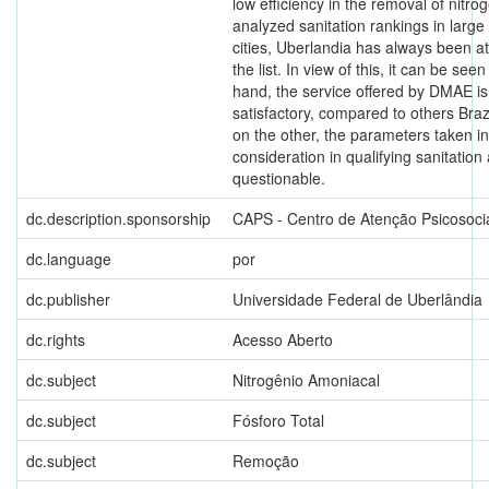
low efficiency in the removal of nitr
analyzed sanitation rankings in large 
cities, Uberlandia has always been at
the list. In view of this, it can be seen
hand, the service offered by DMAE 
satisfactory, compared to others Brazil
on the other, the parameters taken in
consideration in qualifying sanitation
questionable.
dc.description.sponsorship
CAPS - Centro de Atenção Psicosoci
dc.language
por
dc.publisher
Universidade Federal de Uberlândia
dc.rights
Acesso Aberto
dc.subject
Nitrogênio Amoniacal
dc.subject
Fósforo Total
dc.subject
Remoção