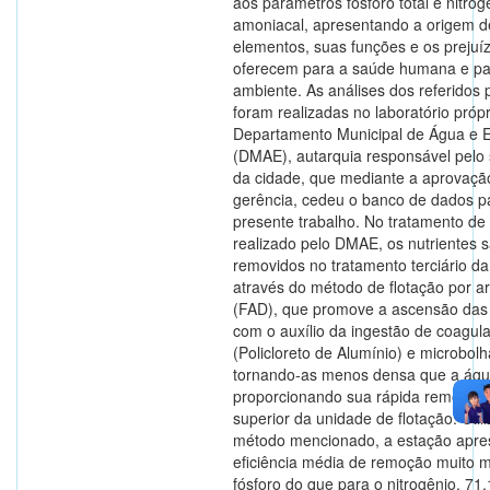
aos parâmetros fósforo total e nitrog
amoniacal, apresentando a origem 
elementos, suas funções e os prejuí
oferecem para a saúde humana e pa
ambiente. As análises dos referidos
foram realizadas no laboratório próp
Departamento Municipal de Água e 
(DMAE), autarquia responsável pel
da cidade, que mediante a aprovaçã
gerência, cedeu o banco de dados p
presente trabalho. No tratamento de 
realizado pelo DMAE, os nutrientes 
removidos no tratamento terciário d
através do método de flotação por ar
(FAD), que promove a ascensão das 
com o auxílio da ingestão de coagul
(Policloreto de Alumínio) e microbolh
tornando-as menos densa que a águ
proporcionando sua rápida remoção 
superior da unidade de flotação. Util
método mencionado, a estação apr
eficiência média de remoção muito m
fósforo do que para o nitrogênio, 71