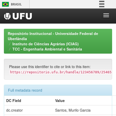
Skip
BRASIL
navigation
Simplifique!
Comunica BR
Participe
Repositório Institucional - Universidade Federal de
Acesso à informação
Uberlândia
Instituto de Ciências Agrárias (ICIAG)
Legislação
TCC - Engenharia Ambiental e Sanitária
Canais
Please use this identifier to cite or link to this item:
https://repositorio.ufu.br/handle/123456789/25465
Full metadata record
DC Field
Value
dc.creator
Santos, Murilo Garcia