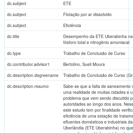
dc.subject
ETE
dc.subject
Flotação por ar dissolvido
dc.subject
Eficiência
dc.title
Desempenho da ETE Uberabinha na
fósforo total e nitrogênio amoniacal
dc.type
Trabalho de Conclusão de Curso
dc.contributor.advisor1
Bertolino, Sueli Moura
dc.description.degreename
Trabalho de Conclusão de Curso (G
dc.description.resumo
Sabe-se que a falta de saneamento n
uma realidade de muitas cidades e 
problema que vem sendo discutido p
autoridades ao longo dos anos. Ness
este estudo tem por finalidade verific
eficiência de uma estação de tratam
efluentes domésticos e industriais d
Uberlândia (ETE Uberabinha) no que 