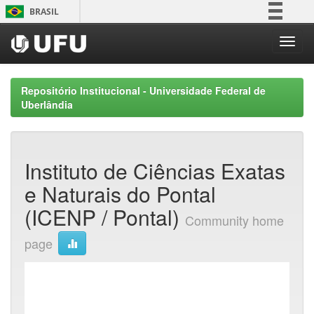
Skip
BRASIL
navigation
Simplifique!
Comunica BR
Participe
Repositório Institucional - Universidade Federal de
Acesso à informação
Uberlândia
Legislação
Canais
Instituto de Ciências Exatas
e Naturais do Pontal
(ICENP / Pontal)
Community home
page