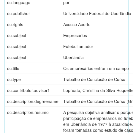
dc.language
por
dc.publisher
Universidade Federal de Uberlândia
dc.rights
Acesso Aberto
dc.subject
Empresários
dc.subject
Futebol amador
dc.subject
Uberlândia
dc.title
Os empresários entram em campo
dc.type
Trabalho de Conclusão de Curso
dc.contributor.advisor1
Lopreato, Christina da Silva Roquett
dc.description.degreename
Trabalho de Conclusão de Curso (G
dc.description.resumo
A pesquisa objetiva analisar o porqu
participação de empresários no fute
em Uberlândia de 1977 à atualidade.
foram tomadas como estudo de cas