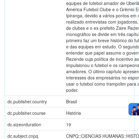
equipes de futebol amador de Uberlâ
América Futebol Clube e o Grêmio E
Ipiranga, devido a vários pontos e
realizado entrevistas com jogadores,
de clubes e o ex-prefeito Zaire Reze
monográfico se divide em três capítu
primeiro faz um breve histórico do f
e das equipes em estudo. O segund
entender que papel assume o govern
Rezende cuja política de incentivo a
impulsionou o futebol e os campeon
amadores. O último capítulo apresen
interesses dos empresários no espo
usar o futebol como trampolim para
poder.
dc.publisher.country
Brasil
dc.publisher.course
História
dc.sizeorduration
19
dc.subject.cnpq
CNPQ::CIENCIAS HUMANAS::HISTO