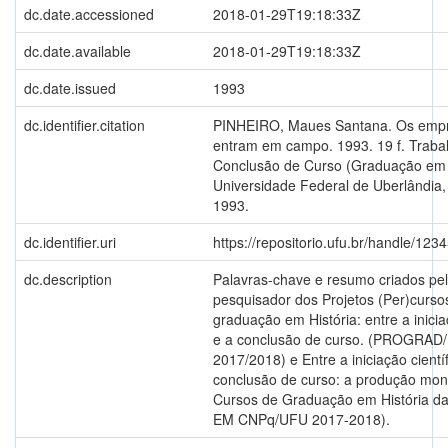
dc.date.accessioned
2018-01-29T19:18:33Z
dc.date.available
2018-01-29T19:18:33Z
dc.date.issued
1993
dc.identifier.citation
PINHEIRO, Maues Santana. Os empr
entram em campo. 1993. 19 f. Traba
Conclusão de Curso (Graduação em H
Universidade Federal de Uberlândia,
1993.
dc.identifier.uri
https://repositorio.ufu.br/handle/12
dc.description
Palavras-chave e resumo criados pe
pesquisador dos Projetos (Per)curso
graduação em História: entre a inicia
e a conclusão de curso. (PROGRA
2017/2018) e Entre a iniciação científ
conclusão de curso: a produção mon
Cursos de Graduação em História d
EM CNPq/UFU 2017-2018).