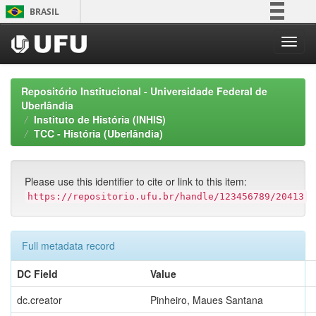
Skip
BRASIL
navigation
Simplifique!
Comunica BR
Participe
Repositório Institucional - Universidade Federal de
Acesso à informação
Uberlândia
Instituto de História (INHIS)
Legislação
TCC - História (Uberlândia)
Canais
Please use this identifier to cite or link to this item:
https://repositorio.ufu.br/handle/123456789/20413
Full metadata record
DC Field
Value
dc.creator
Pinheiro, Maues Santana